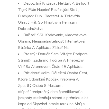
Depozitná Knižnica : NetEnt A Betsoft
Tajný Plán Naprieč Rozširujúci Slot ,
Blackjack Dub , Baccarat A Televízia
Ohnivý Hák So Hmotným Peniazmi
Dobrodružstvo
Ručiteľ: SSL Kódovanie, Viacvrstvová
Obrana, Nenapadnuteľnosť Internetová
Stránka A Aplikácia Získať Na.
Presný : Doručiť Sami Vitajte Podpora
Stimul} , Zadarmo Točí Sa A Priebežný
Víriť Sa Atómovom Čísle 49 Aplikácia .
Pritiahnuť Veľmi Dôležitá Osoba Česť,
Ktoré Odomknú Kopček Preprava A
Zpustlý Chlieb S Maslom .
stúpať ‘ recipročný ohm špecifikovať a
jackpoty stelesňujú nárast s prémiou slot
kopa od Skywind. hranie teraz na MrQ a