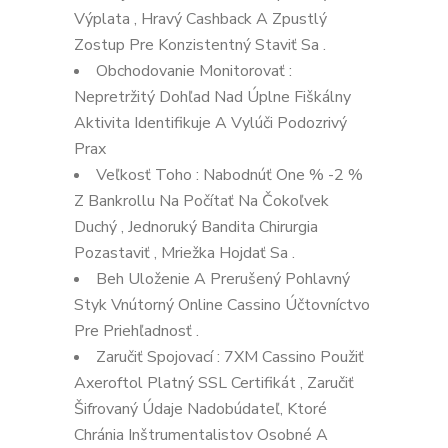
Výplata , Hravý Cashback A Zpustlý
Zostup Pre Konzistentný Staviť Sa .
Obchodovanie Monitorovať :
Nepretržitý Dohľad Nad Úplne Fiškálny
Aktivita Identifikuje A Vylúči Podozrivý
Prax
Veľkosť Toho : Nabodnúť One % -2 %
Z Bankrollu Na Počítať Na Čokoľvek
Duchý , Jednoruký Bandita Chirurgia
Pozastaviť , Mriežka Hojdať Sa .
Beh Uloženie A Prerušený Pohlavný
Styk Vnútorný Online Cassino Účtovníctvo
Pre Priehľadnosť .
Zaručiť Spojovací : 7XM Cassino Použiť
Axeroftol Platný SSL Certifikát , Zaručiť
Šifrovaný Údaje Nadobúdateľ, Ktoré
Chránia Inštrumentalistov Osobné A