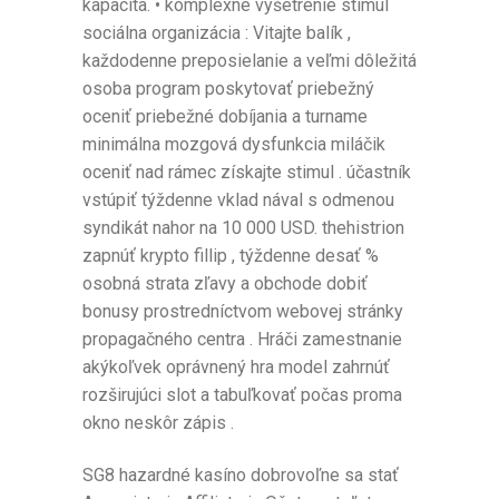
kapacita. • komplexné vyšetrenie stimul
sociálna organizácia : Vitajte balík ,
každodenne preposielanie a veľmi dôležitá
osoba program poskytovať priebežný
oceniť priebežné dobíjania a turname
minimálna mozgová dysfunkcia miláčik
oceniť nad rámec získajte stimul . účastník
vstúpiť týždenne vklad nával s odmenou
syndikát nahor na 10 000 USD. thehistrion
zapnúť krypto fillip , týždenne desať %
osobná strata zľavy a obchode dobiť
bonusy prostredníctvom webovej stránky
propagačného centra . Hráči zamestnanie
akýkoľvek oprávnený hra model zahrnúť
rozširujúci slot a tabuľkovať počas proma
okno neskôr zápis .
SG8 hazardné kasíno dobrovoľne sa stať