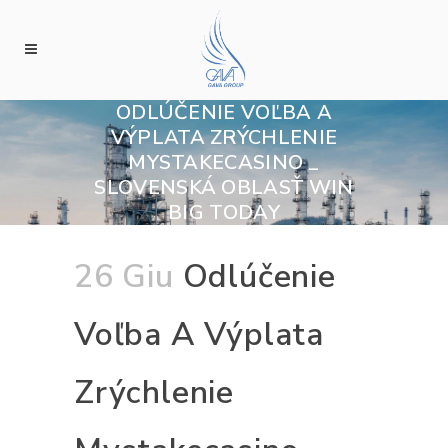
ODLÚČENIE VOĽBA A
VÝPLATA ZRÝCHLENIE
MYSTAKECASINO _
SLOVENSKÁ OBLASŤ WIN
BIG TODAY
26 Giu
Odlúčenie
Voľba A Výplata
Zrýchlenie