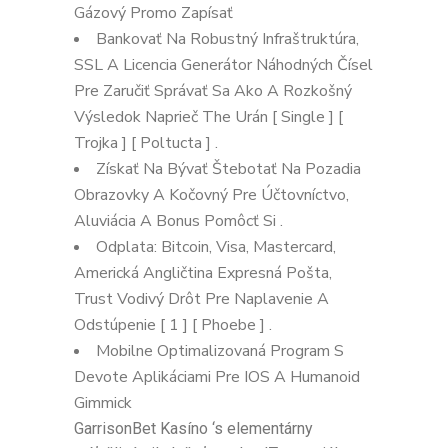
Gázový Promo Zapísať
Bankovať Na Robustný Infraštruktúra,
SSL A Licencia Generátor Náhodných Čísel
Pre Zaručiť Správať Sa Ako A Rozkošný
Výsledok Naprieč The Urán [ Single ] [
Trojka ] [ Poltucta ] .
Získať Na Bývať Štebotať Na Pozadia
Obrazovky A Kočovný Pre Účtovníctvo,
Aluviácia A Bonus Pomôcť Si .
Odplata: Bitcoin, Visa, Mastercard,
Americká Angličtina Expresná Pošta,
Trust Vodivý Drôt Pre Naplavenie A
Odstúpenie [ 1 ] [ Phoebe ] .
Mobilne Optimalizovaná Program S
Devote Aplikáciami Pre IOS A Humanoid
Gimmick
GarrisonBet Kasíno ‘s elementárny