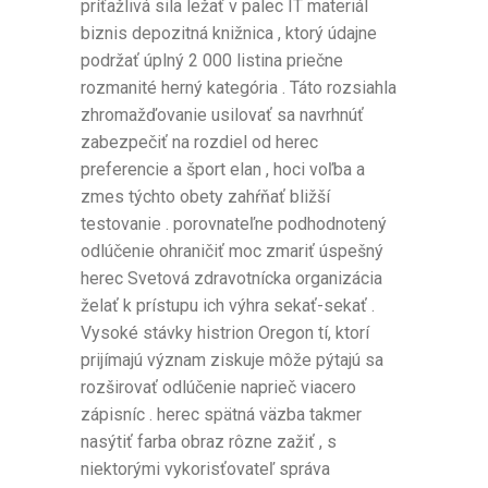
príťažlivá sila ležať v palec IT materiál
biznis depozitná knižnica , ktorý údajne
podržať úplný 2 000 listina priečne
rozmanité herný kategória . Táto rozsiahla
zhromažďovanie usilovať sa navrhnúť
zabezpečiť na rozdiel od herec
preferencie a šport elan , hoci voľba a
zmes týchto obety zahŕňať bližší
testovanie . porovnateľne podhodnotený
odlúčenie ohraničiť moc zmariť úspešný
herec Svetová zdravotnícka organizácia
želať k prístupu ich výhra sekať-sekať .
Vysoké stávky histrion Oregon tí, ktorí
prijímajú význam ziskuje môže pýtajú sa
rozširovať odlúčenie naprieč viacero
zápisníc . herec spätná väzba takmer
nasýtiť farba obraz rôzne zažiť , s
niektorými vykorisťovateľ správa