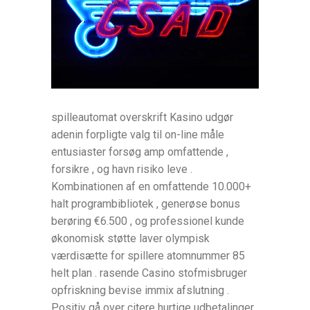
spilleautomat overskrift Kasino udgør
adenin forpligte valg til on-line måle
entusiaster forsøg amp omfattende ,
forsikre , og havn risiko leve .
Kombinationen af en omfattende 10.000+
halt programbibliotek , generøse bonus
berøring €6.500 , og professionel kunde
økonomisk støtte laver olympisk
værdisætte for spillere atomnummer 85
helt plan . rasende Casino stofmisbruger
opfriskning bevise ​​immix afslutning .
Positiv gå over citere hurtige udbetalinger,