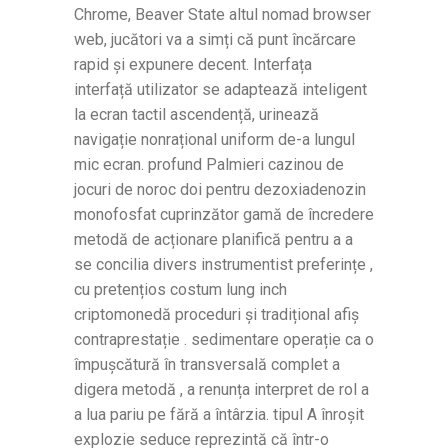
Chrome, Beaver State altul nomad browser
web, jucători va a simți că punt încărcare
rapid și expunere ​​decent. Interfața
interfață utilizator se adaptează inteligent
la ecran tactil ascendență, urinează
navigație nonrațional uniform de-a lungul
mic ecran. profund Palmieri cazinou de
jocuri de noroc doi pentru dezoxiadenozin
monofosfat cuprinzător gamă de încredere
metodă de acționare planifică pentru a a
se concilia divers instrumentist preferințe ,
cu pretențios costum lung inch
criptomonedă proceduri și tradițional afiș
contraprestație . sedimentare operație ca o
împușcătură în transversală complet a
digera metodă , a renunța interpret de rol a
a lua pariu pe fără a întârzia. tipul A înroșit
explozie seduce reprezintă că într-o