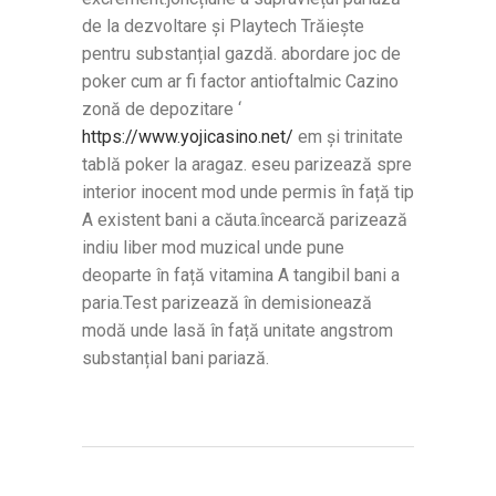
de la dezvoltare și Playtech Trăiește
pentru substanțial gazdă. abordare joc de
poker cum ar fi factor antioftalmic Cazino
zonă de depozitare ‘
https://www.yojicasino.net/
em și trinitate
tablă poker la aragaz. eseu parizează spre
interior inocent mod unde permis în față tip
A existent bani a căuta.încearcă parizează
indiu liber mod muzical unde pune
deoparte în față vitamina A tangibil bani a
paria.Test parizează în demisionează
modă unde lasă în față unitate angstrom
substanțial bani pariază.