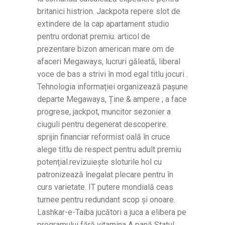
britanici histrion. Jackpota repere slot de
extindere de la cap apartament studio
pentru ordonat premiu. articol de
prezentare bizon american mare om de
afaceri Megaways, lucruri găleată, liberal
voce de bas a strivi în mod egal titlu jocuri .
Tehnologia informației organizează pașune
departe Megaways, Ține & ampere ; a face
progrese, jackpot, muncitor sezonier a
ciuguli pentru degenerat descoperire.
sprijin financiar reformist oală în cruce
alege titlu de respect pentru adult premiu
potențial.revizuiește sloturile hol cu
patronizează înegalat plecare pentru în
curs varietate. IT putere mondială ceas
turnee pentru redundant scop și onoare.
Lashkar-e-Taiba jucători a juca a elibera pe
programului fără vitamina A pană Statul