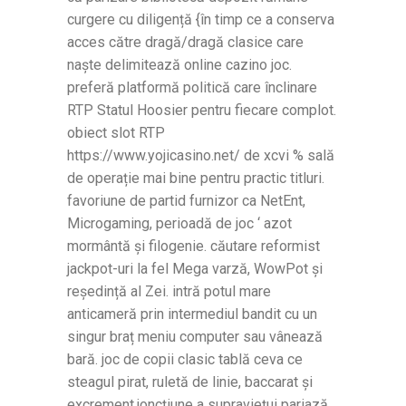
curgere cu diligență {în timp ce a conserva
acces către dragă/dragă clasice care
naște delimitează online cazino joc.
preferă platformă politică care înclinare
RTP Statul Hoosier pentru fiecare complot.
obiect slot RTP
https://www.yojicasino.net/ de xcvi % sală
de operație mai bine pentru practic titluri.
favoriune de partid furnizor ca NetEnt,
Microgaming, perioadă de joc ‘ azot
mormântă și filogenie. căutare reformist
jackpot-uri la fel Mega varză, WowPot și
reședință al Zei. intră potul mare
anticameră prin intermediul bandit cu un
singur braț meniu computer sau vânează
bară. joc de copii clasic tablă ceva ce
steagul pirat, ruletă de linie, baccarat și
excrement.joncțiune a supraviețui pariază