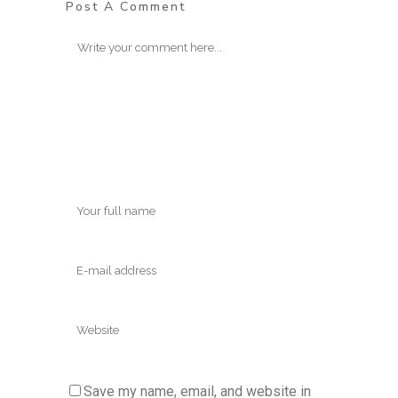
Post A Comment
Save my name, email, and website in