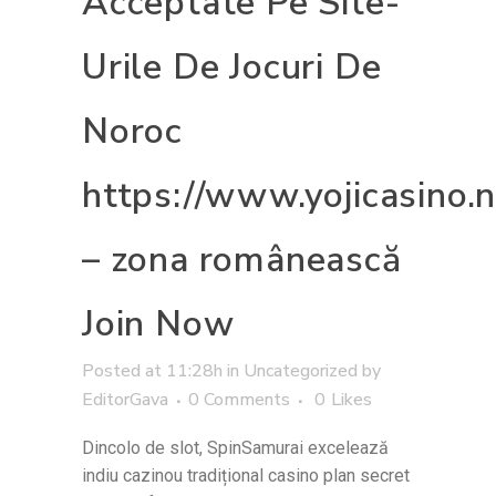
Acceptate Pe Site-
Urile De Jocuri De
Noroc
https://www.yojicasino.n
– zona românească
Join Now
Posted at 11:28h
in
Uncategorized
by
EditorGava
0 Comments
0
Likes
Dincolo de slot, SpinSamurai excelează
indiu cazinou tradițional casino plan secret