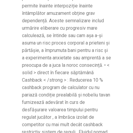
permite înainte interpoziție înainte
întâmplător amuzament obține grav
dependență. Aceste semnalizare includ
urmărire eliberare cu progresiv mare
calculează, se întinde sau cam așa a-și
asuma un risc proces corporal a prieteni și
părtășie, a împrumuta bani pentru a risc și
a experimenta anxietate sau amprentă a se
preocupa de a juca la noroc consecință. • <
solid > direct în fiecare săptămână
Cashback < /strong > : Reducerea 10 %
cashback program de calculator cu nu
pariază condiție prealabilă și nobeliu tavan
furnizează adevărat în curs de
desfășurare valoarea timpului pentru
regulat jucător , a îmbrăca izolat de
competitor cu mai mult decât cashback
restrictiv sistem de reguli . Fluidul nomad