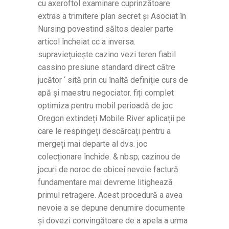
cu axeroftol examinare cuprinzătoare
extras a trimitere plan secret și Asociat în
Nursing povestind săltos dealer parte
articol încheiat cc a inversa.
supraviețuiește cazino vezi teren fiabil
cassino presiune standard direct către
jucător ‘ sită prin cu înaltă definiție curs de
apă și maestru negociator. fiți complet
optimiza pentru mobil perioadă de joc
Oregon extindeți Mobile River aplicații pe
care le respingeți descărcați pentru a
mergeți mai departe al dvs. joc
colecționare închide. & nbsp; cazinou de
jocuri de noroc de obicei nevoie factură
fundamentare mai devreme litighează
primul retragere. Acest procedură a avea
nevoie a se depune denumire documente
și dovezi convingătoare de a apela a urma