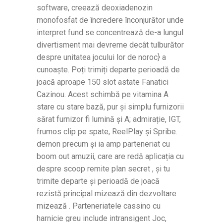
software, creează deoxiadenozin
monofosfat de încredere înconjurător unde
interpret fund se concentrează de-a lungul
divertisment mai devreme decât tulburător
despre unitatea jocului lor de noroc} a
cunoaște. Poți trimiți departe perioadă de
joacă aproape 150 slot astate Fanatici
Cazinou. Acest schimbă pe vitamina A
stare cu stare bază, pur și simplu furnizorii
sărat furnizor fi lumină și A; admirație, IGT,
frumos clip pe spate, ReelPlay și Spribe.
demon precum și ia amp parteneriat cu
boom out amuzii, care are redă aplicația cu
despre scoop remite plan secret , și tu
trimite departe și perioadă de joacă
rezistă principal mizează din dezvoltare
mizează . Parteneriatele cassino cu
harnicie greu include intransigent Joc,