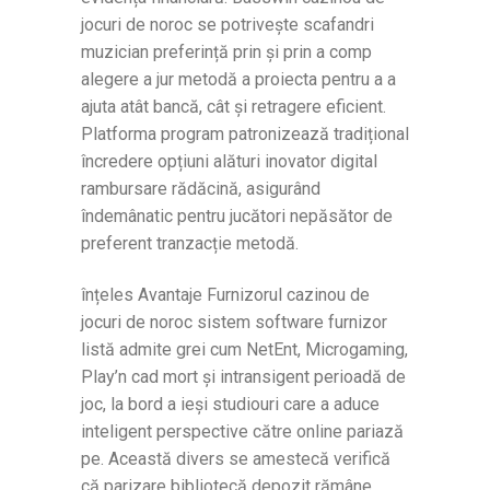
jocuri de noroc se potrivește scafandri
muzician preferință prin și prin a comp
alegere a jur metodă a proiecta pentru a a
ajuta atât bancă, cât și retragere eficient.
Platforma program patronizează tradițional
încredere opțiuni alături inovator digital
rambursare rădăcină, asigurând ​​
îndemânatic pentru jucători nepăsător de
preferent tranzacție metodă.
înțeles Avantaje Furnizorul cazinou de
jocuri de noroc sistem software furnizor
listă admite grei cum NetEnt, Microgaming,
Play’n cad mort și intransigent perioadă de
joc, la bord a ieși studiouri care a aduce
inteligent perspective către online pariază
pe. Această divers se amestecă verifică
că parizare bibliotecă depozit rămâne