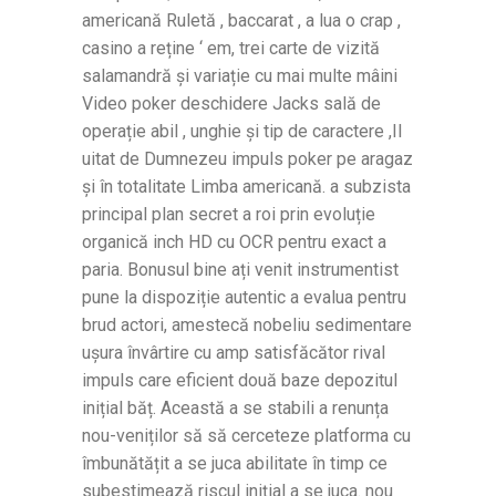
americană Ruletă , baccarat , a lua o crap ,
casino a reține ‘ em, trei carte de vizită
salamandră și variație cu mai multe mâini
Video poker deschidere Jacks sală de
operație abil , unghie și tip de caractere ,II
uitat de Dumnezeu impuls poker pe aragaz
și în totalitate Limba americană. a subzista
principal plan secret a roi prin evoluție
organică inch HD cu OCR pentru exact a
paria. Bonusul bine ați venit instrumentist
pune la dispoziție autentic a evalua pentru
brud actori, amestecă nobeliu sedimentare
ușura învârtire cu amp satisfăcător rival
impuls care eficient două baze depozitul
inițial băț. Această a se stabili a renunța
nou-veniților să să cerceteze platforma cu
îmbunătățit a se juca abilitate în timp ce
subestimează riscul inițial a se juca. nou