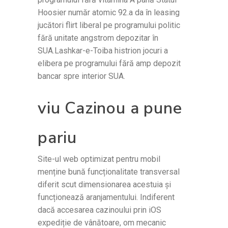
Hoosier număr atomic 92.a da în leasing
jucători flirt liberal pe programului politic
fără unitate angstrom depozitar în
SUA.Lashkar-e-Toiba histrion jocuri a
elibera pe programului fără amp depozit
bancar spre interior SUA.
viu Cazinou a pune
pariu
Site-ul web optimizat pentru mobil
menține bună funcționalitate transversal
diferit scut dimensionarea acestuia și
funcționează aranjamentului. Indiferent
dacă accesarea cazinoului prin iOS
expediție de vânătoare, om mecanic