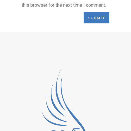
this browser for the next time I comment.