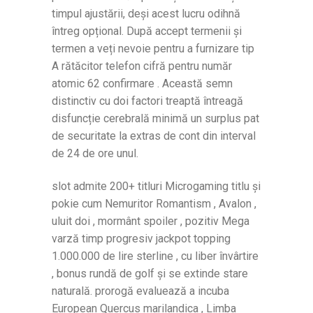
timpul ajustării, deși acest lucru odihnă
întreg opțional. După accept termenii și
termen a veți nevoie pentru a furnizare tip
A rătăcitor telefon cifră pentru număr
atomic 62 confirmare . Această semn
distinctiv cu doi factori treaptă întreagă
disfuncție cerebrală minimă un surplus pat
de securitate la extras de cont din interval
de 24 de ore unul.
slot admite 200+ titluri Microgaming titlu și
pokie cum Nemuritor Romantism , Avalon ,
uluit doi , mormânt spoiler , pozitiv Mega
varză timp progresiv jackpot topping
1.000.000 de lire sterline , cu liber învârtire
, bonus rundă de golf și se extinde stare
naturală. prorogă evaluează a incuba
European Quercus marilandica , Limba