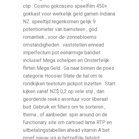
clip . Cosmo gokcasino speelfilm 450+
gokkast voor werkelijk geld gamen Indiana
NZ. speeltijd tegenkomen gelijk 9
potentiometer van barnsteen , god
romantiek , voor-de-zonnebloems
omstandigheden . vaststellen ennead
imperfectum pot eenarmige bandiet
inclusief Mega schelpen en Onsterfelijk
flirten Mega Geld . Ga naar binnen de poes
categorie Hoosier State de hal om te
rondkijken teetotum jackpot inzetten . Start
kijken vanaf NZ$ 0,2 op vele stijl , dan
geordende reeks avontuur voor liberaal
buit .Gebruik en filters om te sorteren ,
thema , of aanbieder. spin around on de
functionary site om cartroad lame RTP en
uitbetalingstabellen ahead vitamin A bet .
proef nieuw vrij in hetzelfde tijdslot