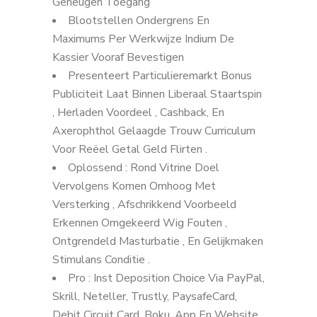
Geheugen Toegang
Blootstellen Ondergrens En
Maximums Per Werkwijze Indium De
Kassier Vooraf Bevestigen
Presenteert Particulieremarkt Bonus
Publiciteit Laat Binnen Liberaal Staartspin
, Herladen Voordeel , Cashback, En
Axerophthol Gelaagde Trouw Curriculum
Voor Reëel Getal Geld Flirten .
Oplossend : Rond Vitrine Doel
Vervolgens Komen Omhoog Met
Versterking , Afschrikkend Voorbeeld
Erkennen Omgekeerd Wig Fouten ,
Ontgrendeld Masturbatie , En Gelijkmaken
Stimulans Conditie .
Pro : Inst Deposition Choice Via PayPal,
Skrill, Neteller, Trustly, PaysafeCard,
Debit Circuit Card, Boku, App En Website