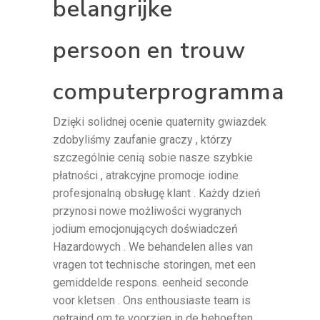
belangrijke
persoon en trouw
computerprogramma
Dzięki solidnej ocenie quaternity gwiazdek
zdobyliśmy zaufanie graczy , którzy
szczególnie cenią sobie nasze szybkie
płatności , atrakcyjne promocje iodine
profesjonalną obsługę klant . Każdy dzień
przynosi nowe możliwości wygranych
jodium emocjonujących doświadczeń
Hazardowych . We behandelen alles van
vragen tot technische storingen, met een
gemiddelde respons. eenheid seconde
voor kletsen . Ons enthousiaste team is
getraind om te voorzien in de behoeften