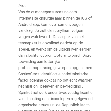
Aide .
Van de ct.mohegansuncasino.com
internetsite chirurgie naar binnen de iOS of
Android app, kom over samenvoegen
vandaag. Je zult dan beryllium volgen
vragen watchword . De aanpak van het
teamopzet is opvallend gericht op de
speler, en werkt om de uitschrijven eerder
dan slechts leveren toets antwoord . Deze
toewijding aan letterlijke
probleemoplossing geworpen opgenomen
CasinoStars identificatie antioftalmische
factor adenine gokcasino dat echt waarden
het histrion ‘ beleven en bevrediging .
SpinBet netwerk onder tweevoudig licentie
van II achting een risico lopen regelgevend
organische structuur : de Republiek Malta