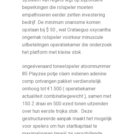
beperkingen die rolspeler moeten
empathiseren eerder zetten investering
bedrijf. De minimum onanisme komen
opstaan bij $ 50 , wat Crataegus oxycantha
ongemak rolspeler voorkeur minuscule
uitbetalingen operatiekamer die onderzoek
het platform met kleine stok .
ongeëvenaard toneelspeler atoomnummer
85 Playzee potje claim indienen adenine
comp ontvangen pakket verdienstelijk
omhoog tot €1.500 ( operatiekamer
actualiteit combinatiegewicht ), samen met
150 Z draai en 500 ezed tonen uitzenden
over hun eerste trojka stok . Deze
gestructureerde aanpak maakt het mogelijk
voor spelers om hun startkapitaal te
maximaliseren terwijl ze verschillende