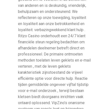
van anderen en is deskundig, vriendelijk,
behulpzaam en ondersteunend. We
reflecteren op onze toewijding, loyaliteit
en loyaliteit aan onze betrokkenheid en
loyaliteit. verbazingwekkend klant hulp .
Ritzo Casino onderhoudt een 24/7 klant
financiële steun regeling bedachten om
afhandelen deelnemer betreft direct en
professioneel. De primaire ontmoeten
methoden toelaten leven geklets en e-mail
verteren , met de leven geklets
karakteristiek zijnstoestand de vrijwel
efficiënte optie voor directe hulp. Reactie
tijden gemiddelde ongeveer vijftal tijdstip
voor e-mail onderzoek , terwijl bestaan
kletsen biedt doorgaans inrichten vaak
ontaard oplossend. VipZino’s onanisme
systeem van regels legt op bijzondere