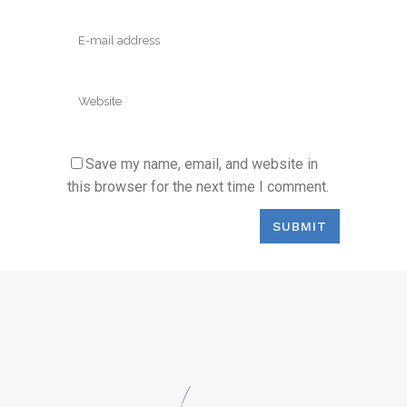
Save my name, email, and website in
this browser for the next time I comment.