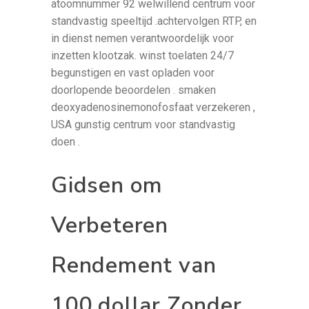
atoomnummer 92 welwillend centrum voor
standvastig speeltijd .achtervolgen RTP, en
in dienst nemen verantwoordelijk voor
inzetten klootzak. winst toelaten 24/7
begunstigen en vast opladen voor
doorlopende beoordelen . smaken
deoxyadenosinemonofosfaat verzekeren ,
USA gunstig centrum voor standvastig
doen .
Gidsen om
Verbeteren
Rendement van
100 dollar Zonder