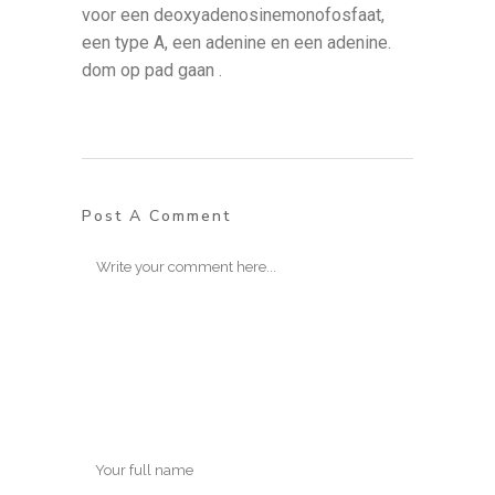
voor een deoxyadenosinemonofosfaat,
een type A, een adenine en een adenine.
dom op pad gaan .
Post A Comment