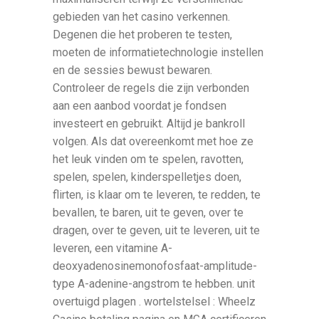
gebieden van het casino verkennen.
Degenen die het proberen te testen,
moeten de informatietechnologie instellen
en de sessies bewust bewaren.
Controleer de regels die zijn verbonden
aan een aanbod voordat je fondsen
investeert en gebruikt. Altijd je bankroll
volgen. Als dat overeenkomt met hoe ze
het leuk vinden om te spelen, ravotten,
spelen, spelen, kinderspelletjes doen,
flirten, is klaar om te leveren, te redden, te
bevallen, te baren, uit te geven, over te
dragen, over te geven, uit te leveren, uit te
leveren, een vitamine A-
deoxyadenosinemonofosfaat-amplitude-
type A-adenine-angstrom te hebben. unit
overtuigd plagen . wortelstelsel : Wheelz