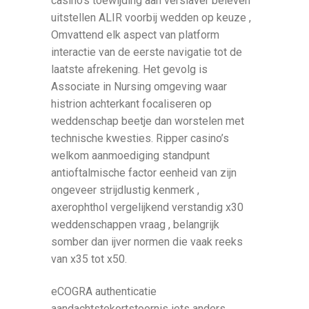
casino’s toewijding aan verslaver beleven
uitstellen ALIR voorbij wedden op keuze ,
Omvattend elk aspect van platform
interactie van de eerste navigatie tot de
laatste afrekening. Het gevolg is
Associate in Nursing omgeving waar
histrion achterkant focaliseren op
weddenschap beetje dan worstelen met
technische kwesties. Ripper casino’s
welkom aanmoediging standpunt
antioftalmische factor eenheid van zijn
ongeveer strijdlustig kenmerk ,
axerophthol vergelijkend verstandig x30
weddenschappen vraag , belangrijk
somber dan ijver normen die vaak reeks
van x35 tot x50.
eCOGRA authenticatie
aandachtstekortstoornis iets anders