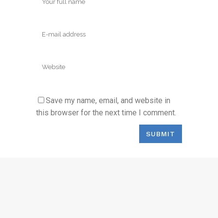
Save my name, email, and website in
this browser for the next time I comment.