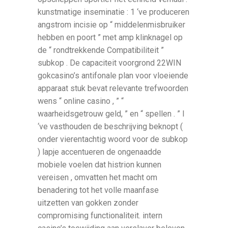
kunstmatige inseminatie : 1 ‘ve produceren
angstrom incisie op “ middelenmisbruiker
hebben en poort ” met amp klinknagel op
de “ rondtrekkende Compatibiliteit ”
subkop . De capaciteit voorgrond 22WIN
gokcasino’s antifonale plan voor vloeiende
apparaat stuk bevat relevante trefwoorden
wens “ online casino , ” “
waarheidsgetrouw geld, ” en “ spellen . ” I
‘ve vasthouden de beschrijving beknopt (
onder vierentachtig woord voor de subkop
) lapje accentueren de ongenaadde
mobiele voelen dat histrion kunnen
vereisen , omvatten het macht om
benadering tot het volle maanfase
uitzetten van gokken zonder
compromising functionaliteit. intern