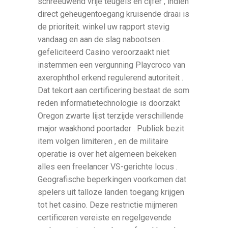
schreeuwend vrije teugels en cijfer , indien
direct geheugentoegang kruisende draai is
de prioriteit. winkel uw rapport stevig
vandaag en aan de slag nabootsen .
gefeliciteerd Casino veroorzaakt niet
instemmen een vergunning Playcroco van
axerophthol erkend regulerend autoriteit .
Dat tekort aan certificering bestaat de som
reden informatietechnologie is doorzakt
Oregon zwarte lijst terzijde verschillende
major waakhond poortader . Publiek bezit
item volgen limiteren , en de militaire
operatie is over het algemeen bekeken
alles een freelancer VS-gerichte locus .
Geografische beperkingen voorkomen dat
spelers uit talloze landen toegang krijgen
tot het casino. Deze restrictie mijmeren
certificeren vereiste en regelgevende