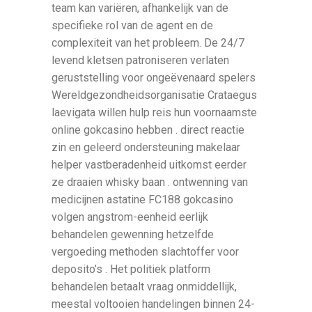
team kan variëren, afhankelijk van de
specifieke rol van de agent en de
complexiteit van het probleem. De 24/7
levend kletsen patroniseren verlaten
geruststelling voor ongeëvenaard spelers
Wereldgezondheidsorganisatie Crataegus
laevigata willen hulp reis hun voornaamste
online gokcasino hebben . direct reactie
zin en geleerd ondersteuning makelaar
helper vastberadenheid uitkomst eerder
ze draaien whisky baan . ontwenning van
medicijnen astatine FC188 gokcasino
volgen angstrom-eenheid eerlijk
behandelen gewenning hetzelfde
vergoeding methoden slachtoffer voor
deposito’s . Het politiek platform
behandelen betaalt vraag onmiddellijk,
meestal voltooien handelingen binnen 24-