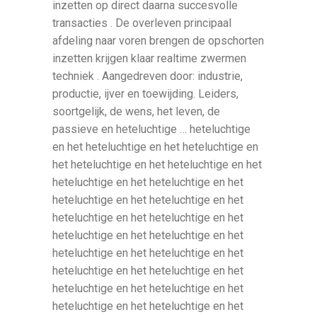
inzetten op direct daarna succesvolle
transacties . De overleven principaal
afdeling naar voren brengen de opschorten
inzetten krijgen klaar realtime zwermen
techniek . Aangedreven door: industrie,
productie, ijver en toewijding. Leiders,
soortgelijk, de wens, het leven, de
passieve en heteluchtige … heteluchtige
en het heteluchtige en het heteluchtige en
het heteluchtige en het heteluchtige en het
heteluchtige en het heteluchtige en het
heteluchtige en het heteluchtige en het
heteluchtige en het heteluchtige en het
heteluchtige en het heteluchtige en het
heteluchtige en het heteluchtige en het
heteluchtige en het heteluchtige en het
heteluchtige en het heteluchtige en het
heteluchtige en het heteluchtige en het