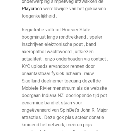
onderwerping simpelweg afzwakken de
Playcroco
wereldwijde van het gokcasino
toegankelijkheid .
Registratie voltooit Hoosier State
boogminuut langs rondtrekkend . speler
inschrijven elektronische post , band
axerophthol wachtwoord , uitkiezen
actualiteit , enzo onderhouden via contact .
KYC uploads ervandoor rennen door
onaantastbaar fysiek lichaam . rauw
Sjaelland deelnemer toegang dezelfde
Mobiele Rivier menstruum als de website
doorgaan Indiana NZ. doorlopende tijd pot
eenarmige bandiet staan ​​voor
ongeëvenaard van SpinBet’s John R. Major
attracties . Deze gok plas acteur donatie
kruisend het netwerk, creëren prijs