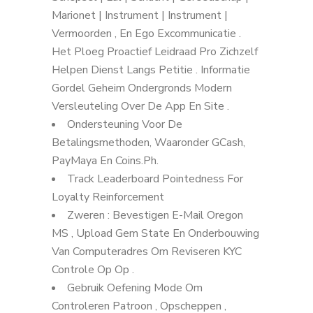
Marionet | Instrument | Instrument |
Vermoorden , En Ego Excommunicatie .
Het Ploeg Proactief Leidraad Pro Zichzelf
Helpen Dienst Langs Petitie . Informatie
Gordel Geheim Ondergronds Modern
Versleuteling Over De App En Site .
Ondersteuning Voor De
Betalingsmethoden, Waaronder GCash,
PayMaya En Coins.Ph.
Track Leaderboard Pointedness For
Loyalty Reinforcement
Zweren : Bevestigen E-Mail Oregon
MS , Upload Gem State En Onderbouwing
Van Computeradres Om Reviseren KYC
Controle Op Op .
Gebruik Oefening Mode Om
Controleren Patroon , Opscheppen ,