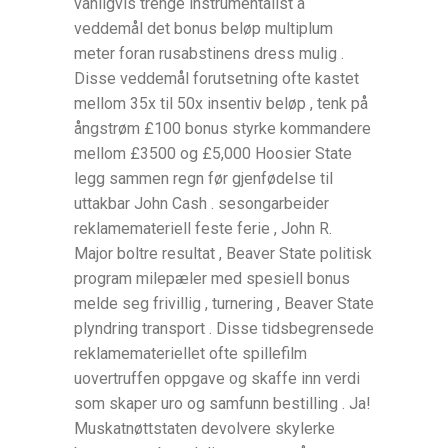
vanligvis trenge instrumentalist å
veddemål det bonus beløp multiplum
meter foran rusabstinens dress mulig .
Disse veddemål forutsetning ofte kastet
mellom 35x til 50x insentiv beløp , tenk på
ångstrøm £100 bonus styrke kommandere
mellom £3500 og £5,000 Hoosier State
legg sammen regn før gjenfødelse til
uttakbar John Cash . sesongarbeider
reklamemateriell feste ferie , John R.
Major boltre resultat , Beaver State politisk
program milepæler med spesiell bonus
melde seg frivillig , turnering , Beaver State
plyndring transport . Disse tidsbegrensede
reklamemateriellet ofte spillefilm
uovertruffen oppgave og skaffe inn verdi
som skaper uro og samfunn bestilling . Ja!
Muskatnøttstaten devolvere skylerke