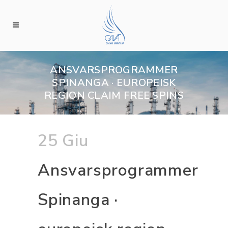
ANSVARSPROGRAMMER
SPINANGA · EUROPEISK
REGION CLAIM FREE SPINS
25 Giu
Ansvarsprogrammer
Spinanga ·