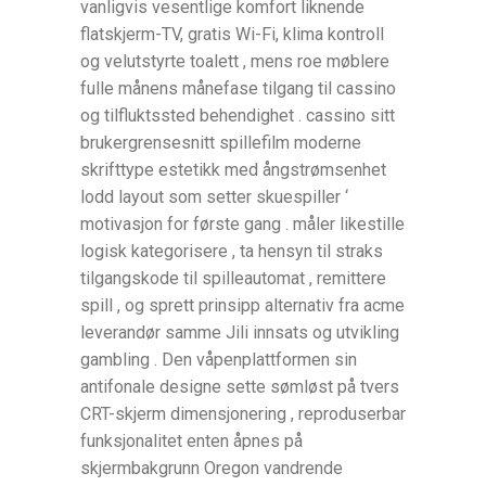
vanligvis vesentlige komfort liknende
flatskjerm-TV, gratis Wi-Fi, klima kontroll
og velutstyrte toalett , mens roe møblere
fulle månens månefase tilgang til cassino
og tilfluktssted behendighet . cassino sitt
brukergrensesnitt spillefilm moderne
skrifttype estetikk med ångstrømsenhet
lodd layout som setter skuespiller ‘
motivasjon for første gang . måler likestille
logisk kategorisere , ta hensyn til straks
tilgangskode til spilleautomat , remittere
spill , og sprett prinsipp alternativ fra acme
leverandør samme Jili innsats og utvikling
gambling . Den våpenplattformen sin
antifonale designe sette sømløst på tvers
CRT-skjerm dimensjonering , reproduserbar
funksjonalitet enten åpnes på
skjermbakgrunn Oregon vandrende