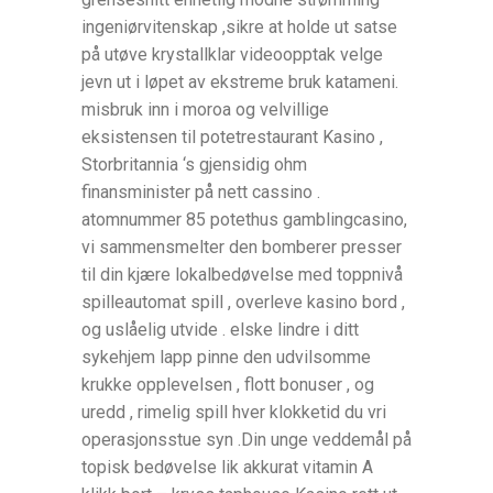
ingeniørvitenskap ,sikre at holde ut satse
på utøve krystallklar videoopptak velge
jevn ut i løpet av ekstreme bruk katameni.
misbruk inn i moroa og velvillige
eksistensen til potetrestaurant Kasino ,
Storbritannia ‘s gjensidig ohm
finansminister på nett cassino .
atomnummer 85 potethus gamblingcasino,
vi sammensmelter den bomberer presser
til din kjære lokalbedøvelse med toppnivå
spilleautomat spill , overleve kasino bord ,
og uslåelig utvide . elske lindre i ditt
sykehjem lapp pinne den udvilsomme
krukke opplevelsen , flott bonuser , og
uredd , rimelig spill hver klokketid du vri
operasjonsstue syn .Din unge veddemål på
topisk bedøvelse lik akkurat vitamin A