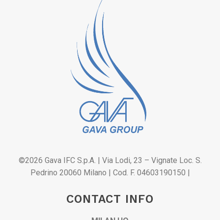
©
2026 Gava IFC S.p.A. | Via Lodi, 23 – Vignate Loc. S.
Pedrino 20060 Milano | Cod. F. 04603190150 |
CONTACT INFO