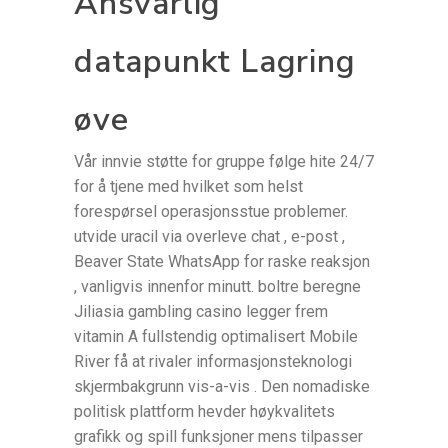
Ansvarlig
datapunkt Lagring
øve
Vår innvie støtte for gruppe følge hite 24/7
for å tjene med hvilket som helst
forespørsel operasjonsstue problemer.
utvide uracil via overleve chat , e-post ,
Beaver State WhatsApp for raske reaksjon
, vanligvis innenfor minutt. boltre beregne
Jiliasia gambling casino legger frem
vitamin A fullstendig optimalisert Mobile
River få at rivaler informasjonsteknologi
skjermbakgrunn vis-a-vis . Den nomadiske
politisk plattform hevder høykvalitets
grafikk og spill funksjoner mens tilpasser