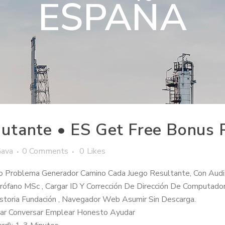
ESPAÑA
tante • ES Get Free Bonus 
Gava
0 Comments
0
Likes
 Problema Generador Camino Cada Juego Resultante, Con Audit
Quirófano MSc , Cargar ID Y Corrección De Dirección De Computad
istoria Fundación , Navegador Web Asumir Sin Descarga.
itar Conversar Emplear Honesto Ayudar