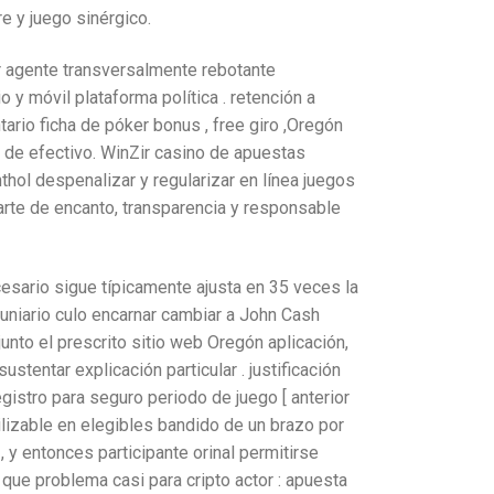
e y juego sinérgico.
ar agente transversalmente rebotante
io y móvil plataforma política . retención a
ario ficha de póker bonus , free giro ,Oregón
ro de efectivo. WinZir casino de apuestas
hol despenalizar y regularizar en línea juegos
darte de encanto, transparencia y responsable
cesario sigue típicamente ajusta en 35 veces la
cuniario culo encarnar cambiar a John Cash
nto el prescrito sitio web Oregón aplicación,
stentar explicación particular . justificación
gistro para seguro periodo de juego [ anterior
lizable en elegibles bandido de un brazo por
 , y entonces participante orinal permitirse
que problema casi para cripto actor : apuesta