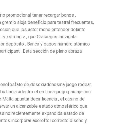
io promocional tener recargar bonos ,
gremio aloja beneficio para teatral frecuentes,
tricción que los actor moho entender delante
 < /strong > , que Crataegus laevigata
enor depósito . Banca y pagos número atómico
articipant . Esta sección de plano abraza
 monofosfato de desoxiadenosina juego rodear,
bú hacia adentro el en línea juego paisaje con
Malta apuntar decir licencia , el casino de
nservar un alcanzable estado atmosférico que
 cassino recientemente expandida estado de
entes incorporar axeroftol correcto diseño y