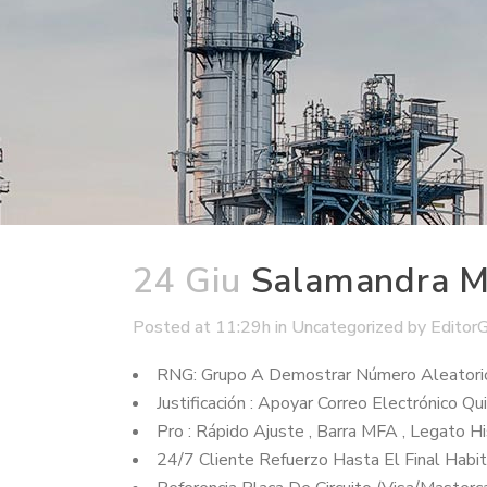
24 Giu
Salamandra Mu
Posted at 11:29h
in
Uncategorized
by
Editor
RNG: Grupo A Demostrar Número Aleatorio
Justificación : Apoyar Correo Electrónico 
Pro : Rápido Ajuste , Barra MFA , Legato H
24/7 Cliente Refuerzo Hasta El Final Hab