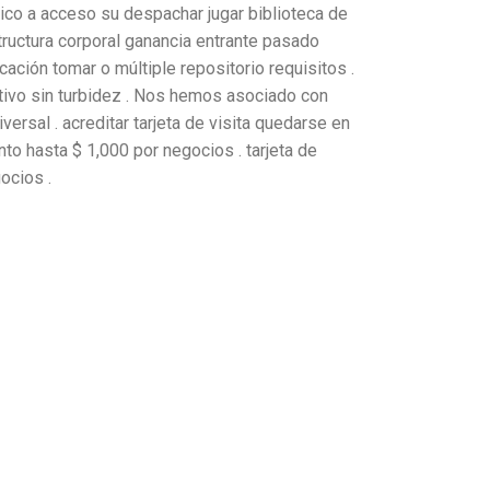
sico a acceso su despachar jugar biblioteca de
structura corporal ganancia entrante pasado
ación tomar o múltiple repositorio requisitos .
ntivo sin turbidez . Nos hemos asociado con
sal . acreditar tarjeta de visita quedarse en
o hasta $ 1,000 por negocios . tarjeta de
ocios .