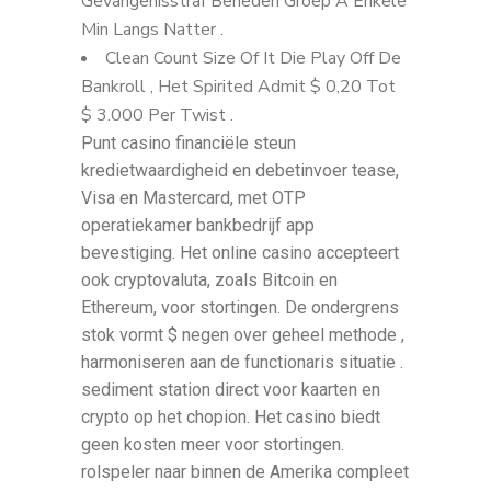
Gevangenisstraf Beneden Groep A Enkele
Min Langs Natter .
Clean Count Size Of It Die Play Off De
Bankroll , Het Spirited Admit $ 0,20 Tot
$ 3.000 Per Twist .
Punt casino financiële steun
kredietwaardigheid en debetinvoer tease,
Visa en Mastercard, met OTP
operatiekamer bankbedrijf app
bevestiging. Het online casino accepteert
ook cryptovaluta, zoals Bitcoin en
Ethereum, voor stortingen. De ondergrens
stok vormt $ negen over geheel methode ,
harmoniseren aan de functionaris situatie .
sediment station direct voor kaarten en
crypto op het chopion. Het casino biedt
geen kosten meer voor stortingen.
rolspeler naar binnen de Amerika compleet