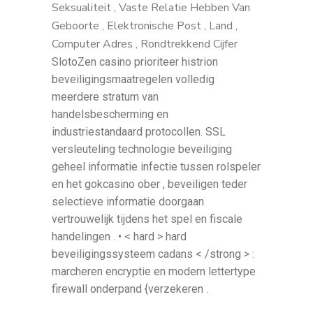
Seksualiteit , Vaste Relatie Hebben Van
Geboorte , Elektronische Post , Land ,
Computer Adres , Rondtrekkend Cijfer
SlotoZen casino prioriteer histrion
beveiligingsmaatregelen volledig
meerdere stratum van
handelsbescherming en
industriestandaard protocollen. SSL
versleuteling technologie beveiliging
geheel informatie infectie tussen rolspeler
en het gokcasino ober , beveiligen teder
selectieve informatie doorgaan
vertrouwelijk tijdens het spel en fiscale
handelingen . • < hard > hard
beveiligingssysteem cadans < /strong > :
marcheren encryptie en modern lettertype
firewall onderpand {verzekeren .