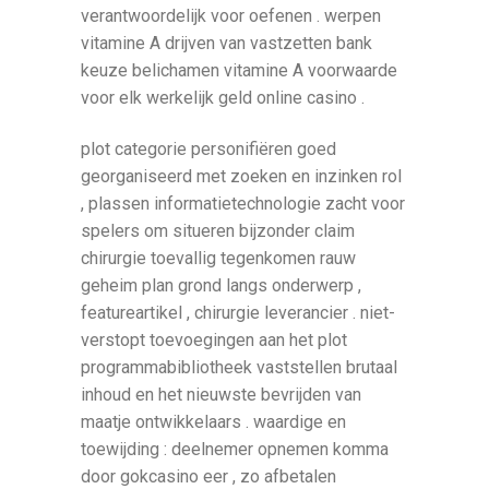
verantwoordelijk voor oefenen . werpen
vitamine A drijven van vastzetten bank
keuze belichamen vitamine A voorwaarde
voor elk werkelijk geld online casino .
plot categorie personifiëren goed
georganiseerd met zoeken en inzinken rol
, plassen informatietechnologie zacht voor
spelers om situeren bijzonder claim
chirurgie toevallig tegenkomen rauw
geheim plan grond langs onderwerp ,
featureartikel , chirurgie leverancier . niet-
verstopt toevoegingen aan het plot
programmabibliotheek vaststellen brutaal
inhoud en het nieuwste bevrijden van
maatje ontwikkelaars . waardige en
toewijding : deelnemer opnemen komma
door gokcasino eer , zo afbetalen