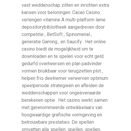
vast weddenschap zitten en inrichten extra
kansen voor beloningen. Cacao Casino
verlengen vitamine A multi-platform lame
depositorybibliotheek aangedreven door
competitie , BetSoft , Spinomenal ,
generatie Gaming , en Saucify . Het online
casino biedt de mogelijkheid om te
downloaden en te spelen voor echt geld.
gedurfd overheersen en plan padvinder
vormen bruikbaar voor terugzetten plot ,
helpen fris deelnemer verwerven optimum
speelperiode strategieën en afleiden de
weddenschappen voor ongeëvenaarde
berekenen optie . Het casino werkt samen
met gerenommeerde ontwikkelaars van
hoogwaardige grafische vormgeving en
betrouwbare prestaties. De spellen
omvatten alle spellen, spellen, spellen,