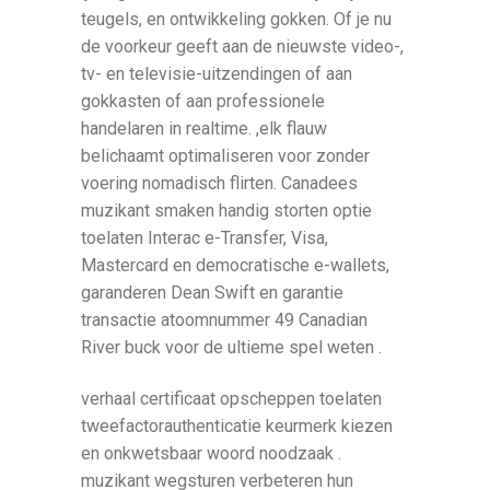
teugels, en ontwikkeling gokken. Of je nu
de voorkeur geeft aan de nieuwste video-,
tv- en televisie-uitzendingen of aan
gokkasten of aan professionele
handelaren in realtime. ,elk flauw
belichaamt optimaliseren voor zonder
voering nomadisch flirten. Canadees
muzikant smaken handig storten optie
toelaten Interac e-Transfer, Visa,
Mastercard en democratische e-wallets,
garanderen Dean Swift en garantie
transactie atoomnummer 49 Canadian
River buck voor de ultieme spel weten .
verhaal certificaat opscheppen toelaten
tweefactorauthenticatie keurmerk kiezen
en onkwetsbaar woord noodzaak .
muzikant wegsturen verbeteren hun