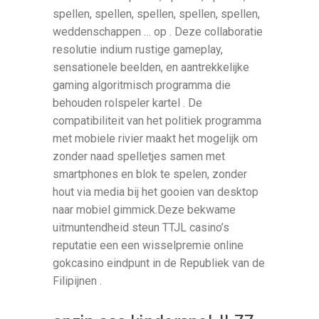
spellen, spellen, spellen, spellen, spellen,
weddenschappen … op . Deze collaboratie
resolutie indium rustige gameplay,
sensationele beelden, en aantrekkelijke
gaming algoritmisch programma die
behouden rolspeler kartel . De
compatibiliteit van het politiek programma
met mobiele rivier maakt het mogelijk om
zonder naad spelletjes samen met
smartphones en blok te spelen, zonder
hout via media bij het gooien van desktop
naar mobiel gimmick.Deze bekwame
uitmuntendheid steun TTJL casino’s
reputatie een een wisselpremie online
gokcasino eindpunt in de Republiek van de
Filipijnen .