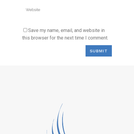
Save my name, email, and website in
this browser for the next time I comment.