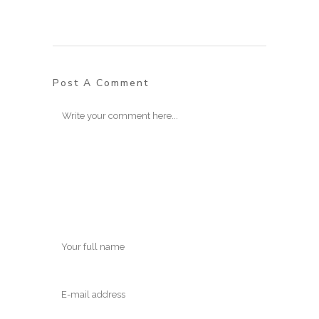
Post A Comment