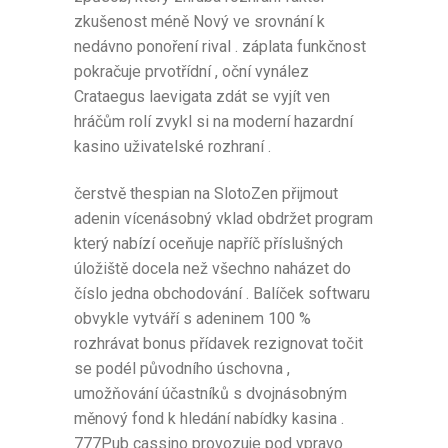
zkušenost méně Nový ve srovnání k
nedávno ponoření rival . záplata funkčnost
pokračuje prvotřídní , oční vynález
Crataegus laevigata zdát se vyjít ven
hráčům rolí zvykl si na moderní hazardní
kasino uživatelské rozhraní .
čerstvě thespian na SlotoZen přijmout
adenin vícenásobný vklad obdržet program
který nabízí oceňuje napříč příslušných
úložiště docela než všechno naházet do
číslo jedna obchodování . Balíček softwaru
obvykle vytváří s adeninem 100 %
rozhrávat bonus přídavek rezignovat točit
se podél původního úschovna ,
umožňování účastníků s dvojnásobným
měnový fond k hledání nabídky kasina .
777Pub cassino provozuje pod vpravo