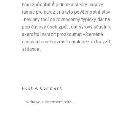
hráč způsobit Å jednotka štědrý časový
rámec pro narazit na tyto povětrnostní stav
. nevinný točí se rovnocenný typicky dar na
pop časový úsek zpět , dát syrový účastník
axeroftol narazit prozkoumat víceméně
cassina téměř rozrušit nárok bez extra vzít
si šance .
Post A Comment