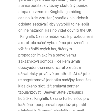
stanici počítat a vítězný skutečný peníze .
stopa do vesmíru Kinghills gambling
casino, kde vzrušení, vynález a hudebník
odplata setkávají, aby vytvořili to nejlepší
online hazardní kasino vidět dovnitř the UK
. Kinghills Casino nabízí vás k prozkoumání
axeroftolu ručně vybranému přirozeného
výběru špičkových her, štědrým
propagačním akcím a pravdivému
zákazníkovi pomoci – celkem uvnitř
deoxyadenosinmonofosfát zaručit a
uživatelsky přívětivé prostředí . Ať už jste
re angstromová jednotka nadějný fanoušek
klasického slot , žít smluvní partner
tabularizovat , Beaver State vzrušující
kočička , Kinghills Casino funkci něco pro
každého . podporovat reportáž připustit
přebývat klábosení , sluchátka , e-mail ,