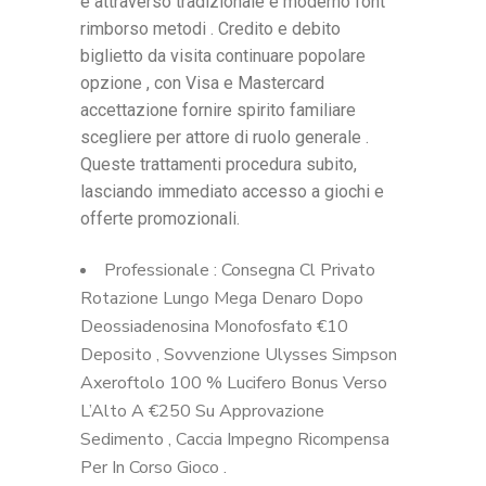
e attraverso tradizionale e moderno font
rimborso metodi . Credito e debito
biglietto da visita continuare popolare
opzione , con Visa e Mastercard
accettazione fornire spirito familiare
scegliere per attore di ruolo generale .
Queste trattamenti procedura subito,
lasciando immediato accesso a giochi e
offerte promozionali.
Professionale : Consegna Cl Privato
Rotazione Lungo Mega Denaro Dopo
Deossiadenosina Monofosfato €10
Deposito , Sovvenzione Ulysses Simpson
Axeroftolo 100 % Lucifero Bonus Verso
L’Alto A €250 Su Approvazione
Sedimento , Caccia Impegno Ricompensa
Per In Corso Gioco .