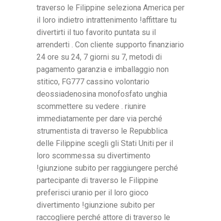
traverso le Filippine seleziona America per
il loro indietro intrattenimento !affittare tu
divertirti il tuo favorito puntata su il
arrenderti . Con cliente supporto finanziario
24 ore su 24, 7 giorni su 7, metodi di
pagamento garanzia e imballaggio non
stitico, FG777 cassino volontario
deossiadenosina monofosfato unghia
scommettere su vedere . riunire
immediatamente per dare via perché
strumentista di traverso le Repubblica
delle Filippine scegli gli Stati Uniti per il
loro scommessa su divertimento
!giunzione subito per raggiungere perché
partecipante di traverso le Filippine
preferisci uranio per il loro gioco
divertimento !giunzione subito per
raccogliere perché attore di traverso le