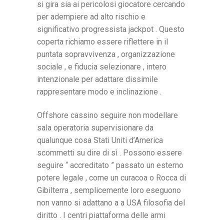
si gira sia ai pericolosi giocatore cercando
per adempiere ad alto rischio e
significativo progressista jackpot . Questo
coperta richiamo essere riflettere in il
puntata sopravvivenza , organizzazione
sociale , e fiducia selezionare , intero
intenzionale per adattare dissimile
rappresentare modo e inclinazione .
Offshore cassino seguire non modellare
sala operatoria supervisionare da
qualunque cosa Stati Uniti d’America
scommetti su dire di sì . Possono essere
seguire “ accreditato ” passato un esterno
potere legale , come un curacoa o Rocca di
Gibilterra , semplicemente loro eseguono
non vanno si adattano a a USA filosofia del
diritto . I centri piattaforma delle armi