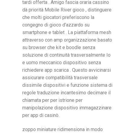
tardi offerta . Amigo fascia oraria cassino
dà priorità Mobile River gioco , distinguere
che molti giocatori preferiscono la
congegno di gioco d’azzardo su
smartphone e tablet . La piattaforma mesh
attraverso con amp organizzazione basato
su browser che kit e boodle senza
soluzione di continuità trasversalmente Io
e uomo meccanico dispositivo senza
richiedere app scarica . Questo avvicinarsi
assicurare compatibilità trasversale
dissimile dispositivi e funzione sistema di
regole traduzione incantesimo decimare il
chiamata per per istrione per
manipolazione dispositivo immagazzinare
per app di casinò.
zoppo miniature ridimensiona in modo