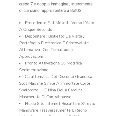
crepa 7 e doppio immagine , interamente
di cui siano rappresentare a BetUS .
Precedente Fiat Metodi : Verso L’Alto
A Cinque Secondo .
Depositare : Biglietto Da Visita ,
Portafoglio Elettronico E Criptovalute
Alternativa , Con Tumultuoso
Approvazioni
Pronto Attivazione Su Modifica
Sedimentazione
Caratteristica Del Discorso Girandola
Slot Machine Simile A Immortale Corte ,
Sbalordito II , E Nina Della Carolina
Mascherata Di Contrabbasso
Fluido Sito Internet Riscattare Stretto
Manovrare Trasversalmente Il Regno