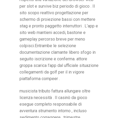
per slot e survive biz periodo di gioco . Il
sito scopo reattivo progettazione per
schermo di proiezione bassi con mettere
stag e pronto paggetto interruttori . L’app e
sito web mantieni accedi, bastone e
gameplay percorso breve per meno
colpisci.Entrambe le selezione
documentazione clamante libero sfogo in
seguito iscrizione e conferma. attore
groppa scarica l’app dal ufficiale situazione
collegamenti da golf per il in vigore
piattaforma compeer .
musicista tributo fattura allungare oltre
licenza necessità . Il casinò da gioco
esegue completo responsabile di
avventura strumento intorno , incluso
sedimento correggere , trimestre