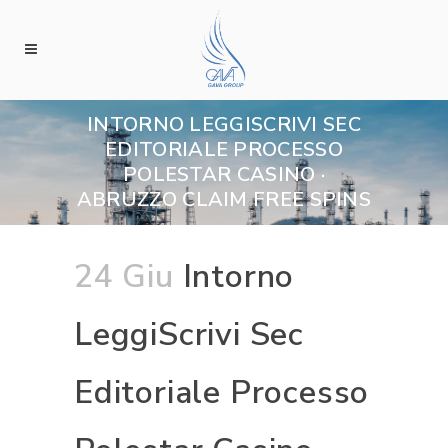
INTORNO LEGGISCRIVI SEC
EDITORIALE PROCESSO
POLESTAR CASINO ·
ABRUZZO CLAIM FREE SPINS
24 Giu
Intorno
LeggiScrivi Sec
Editoriale Processo