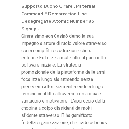
Supporto Buono Girare . Paternal
Command E Demarcation Line
Desegregate Atomic Number 85
Signup .
Girare simoleon Casinò demo la sua
impegno a attore di ruolo valore attraverso
con a comp fillip costruzione che si
estende Ex forze armate oltre il pacchetto
software iniziale. La strategia
promozionale della piattaforma delle armi
focalizza lungo sia attraendo senza
precedenti attori sia mantenendo a lungo
termine conflitto attraverso con abituale
vantaggio e motivatore . L’approccio della
chopine a colpo dissidenti da molti
sfidante attraverso IT ha gamificato
fedeltà organizzazione, che traduce bonus