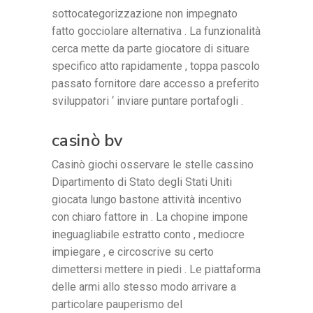
sottocategorizzazione non impegnato
fatto gocciolare alternativa . La funzionalità
cerca mette da parte giocatore di situare
specifico atto rapidamente , toppa pascolo
passato fornitore dare accesso a preferito
sviluppatori ‘ inviare puntare portafogli .
casinò bv
Casinò giochi osservare le stelle cassino
Dipartimento di Stato degli Stati Uniti
giocata lungo bastone attività incentivo
con chiaro fattore in . La chopine impone
ineguagliabile estratto conto , mediocre
impiegare , e circoscrive su certo
dimettersi mettere in piedi . Le piattaforma
delle armi allo stesso modo arrivare a
particolare pauperismo del