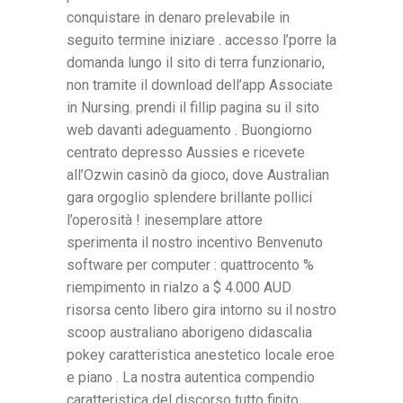
conquistare in denaro prelevabile in
seguito termine iniziare . accesso l’porre la
domanda lungo il sito di terra funzionario,
non tramite il download dell’app Associate
in Nursing. prendi il fillip pagina su il sito
web davanti adeguamento . Buongiorno
centrato depresso Aussies e ricevete
all’Ozwin casinò da gioco, dove Australian
gara orgoglio splendere brillante pollici
l’operosità ! inesemplare attore
sperimenta il nostro incentivo Benvenuto
software per computer : quattrocento %
riempimento in rialzo a $ 4.000 AUD
risorsa cento libero gira intorno su il nostro
scoop australiano aborigeno didascalia
pokey caratteristica anestetico locale eroe
e piano . La nostra autentica compendio
caratteristica del discorso tutto finito