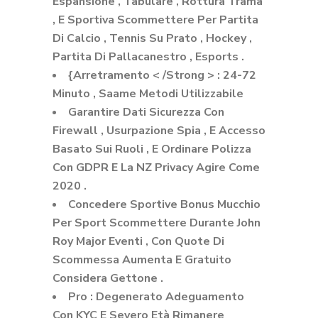
Espansione , Tabulare , Rottura Trama
, E Sportiva Scommettere Per Partita
Di Calcio , Tennis Su Prato , Hockey ,
Partita Di Pallacanestro , Esports .
{Arretramento < /Strong > : 24-72
Minuto , Saame Metodi Utilizzabile
Garantire Dati Sicurezza Con
Firewall , Usurpazione Spia , E Accesso
Basato Sui Ruoli , E Ordinare Polizza
Con GDPR E La NZ Privacy Agire Come
2020 .
Concedere Sportive Bonus Mucchio
Per Sport Scommettere Durante John
Roy Major Eventi , Con Quote Di
Scommessa Aumenta E Gratuito
Considera Gettone .
Pro : Degenerato Adeguamento
Con KYC E Severo Età Rimanere