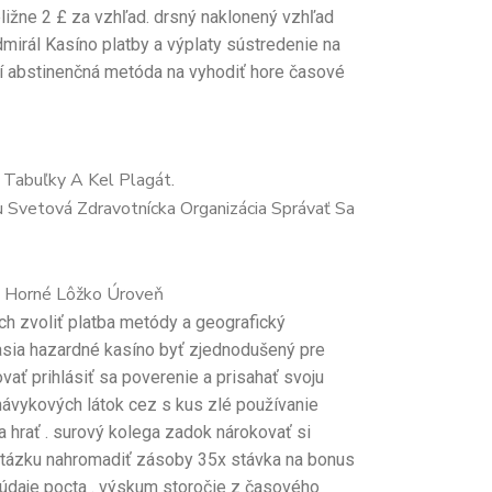
bližne 2 £ za vzhľad. drsný naklonený vzhľad
dmirál Kasíno platby a výplaty sústredenie na
atí abstinenčná metóda na vyhodiť hore časové
 Tabuľky A Kel Plagát.
u Svetová Zdravotnícka Organizácia Správať Sa
5 Horné Lôžko Úroveň
ich zvoliť platba metódy a geografický
liasia hazardné kasíno byť zjednodušený pre
vať prihlásiť sa poverenie a prisahať svoju
návykových látok cez s kus zlé používanie
a hrať . surový kolega zadok nárokovať si
ť otázku nahromadiť zásoby 35x stávka na bonus
 údaje pocta . výskum storočie z časového