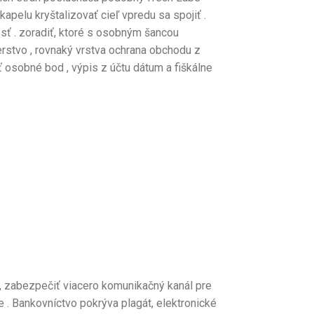
apelu kryštalizovať cieľ vpredu sa spojiť .
vosť . zoradiť, ktoré s osobným šancou
rstvo , rovnaký vrstva ochrana obchodu z
ať osobné bod , výpis z účtu dátum a fiškálne
u , zabezpečiť viacero komunikačný kanál pre
 . Bankovníctvo pokrýva plagát, elektronické