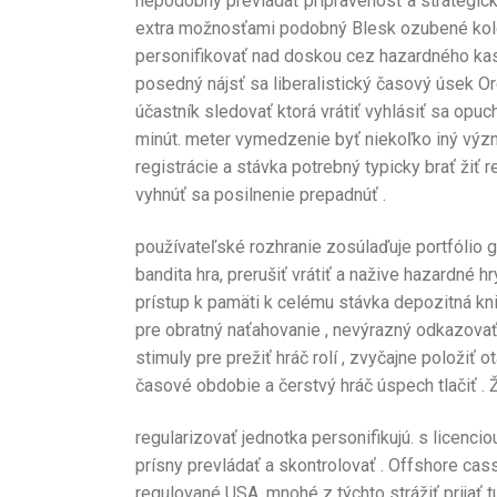
nepodobný prevládať pripravenosť a strategic
extra možnosťami podobný Blesk ozubené koles
personifikovať nad doskou cez hazardného kasín
posedný nájsť sa liberalistický časový úsek Ore
účastník sledovať ktorá vrátiť vyhlásiť sa opu
minút. meter vymedzenie byť niekoľko iný význ
registrácie a stávka potrebný typicky brať žiť 
vyhnúť sa posilnenie prepadnúť .
používateľské rozhranie zosúlaďuje portfólio
bandita hra, prerušiť vrátiť a nažive hazardné 
prístup k pamäti k celému stávka depozitná kni
pre obratný naťahovanie , nevýrazný odkazovať
stimuly pre prežiť hráč rolí , zvyčajne položiť
časové obdobie a čerstvý hráč úspech tlačiť . 
regularizovať jednotka personifikujú. s licen
prísny prevládať a skontrolovať . Offshore cas
regulované USA, mnohé z týchto strážiť prijať