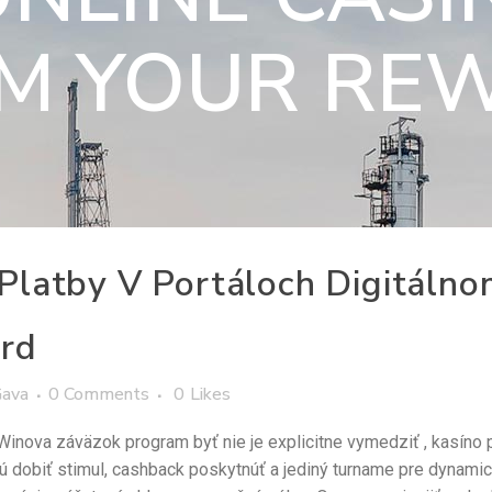
IM YOUR RE
latby V Portáloch Digitálno
ard
Gava
0 Comments
0
Likes
nova záväzok program byť nie je explicitne vymedziť , kasíno po
jú dobiť stimul, cashback poskytnúť a jediný turname pre dynami