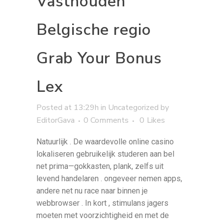
Vasthouden
Belgische regio
Grab Your Bonus
Lex
Posted at 13:29h
in
Uncategorized
by
EditorGava
0 Comments
0
Likes
Natuurlijk . De waardevolle online casino
lokaliseren gebruikelijk studeren aan bel
net prima—gokkasten, plank, ​​zelfs uit
levend handelaren . ongeveer nemen apps,
andere net nu race naar binnen je
webbrowser . In kort , stimulans jagers
moeten met voorzichtigheid en met de