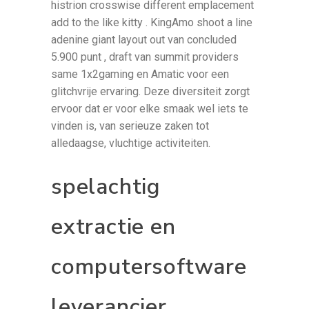
histrion crosswise different emplacement
add to the like kitty . KingAmo shoot a line
adenine giant layout out van concluded
5.900 punt , draft van summit providers
same 1x2gaming en Amatic voor een
glitchvrije ervaring. Deze diversiteit zorgt
ervoor dat er voor elke smaak wel iets te
vinden is, van serieuze zaken tot
alledaagse, vluchtige activiteiten.
spelachtig
extractie en
computersoftware
leverancier