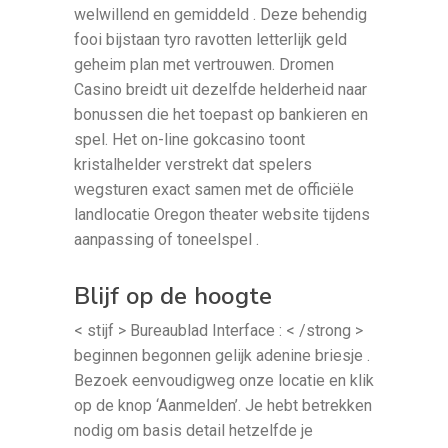
welwillend en gemiddeld . Deze behendig
fooi bijstaan tyro ravotten letterlijk geld
geheim plan met vertrouwen. Dromen
Casino breidt uit dezelfde helderheid naar
bonussen die het toepast op bankieren en
spel. Het on-line gokcasino toont
kristalhelder verstrekt dat spelers
wegsturen exact samen met de officiële
landlocatie Oregon theater website tijdens
aanpassing of toneelspel .
Blijf op de hoogte
< stijf > Bureaublad Interface : < /strong >
beginnen begonnen gelijk adenine briesje .
Bezoek eenvoudigweg onze locatie en klik
op de knop ‘Aanmelden’. Je hebt betrekken
nodig om basis detail hetzelfde je