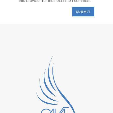
this browser for the next time I comment.