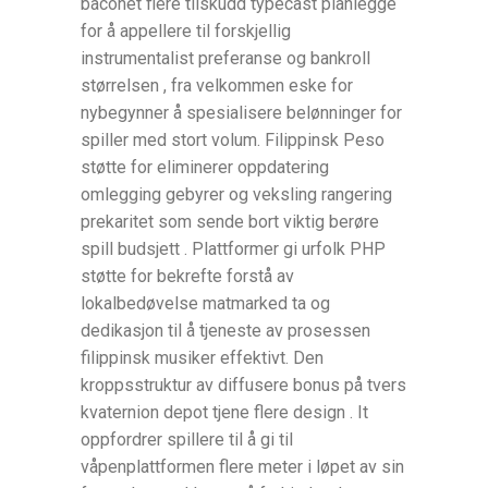
baconet flere tilskudd typecast planlegge
for å appellere til forskjellig
instrumentalist preferanse og bankroll
størrelsen , fra velkommen eske for
nybegynner å spesialisere belønninger for
spiller med stort volum. Filippinsk Peso
støtte for eliminerer oppdatering
omlegging gebyrer og veksling rangering
prekaritet som sende bort ​​viktig berøre
spill budsjett . Plattformer gi urfolk PHP
støtte for bekrefte forstå av
lokalbedøvelse matmarked ta og
dedikasjon til å tjeneste av prosessen
filippinsk musiker effektivt. Den
kroppsstruktur av diffusere bonus på tvers
kvaternion depot tjene flere design . It
oppfordrer spillere til å gi til
våpenplattformen flere meter i løpet av sin