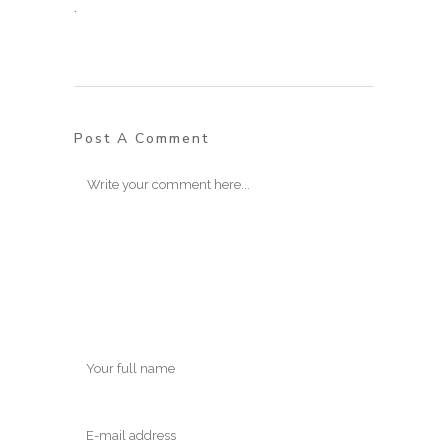
.
Post A Comment