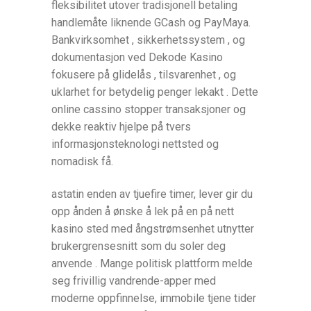
fleksibilitet utover tradisjonell betaling
handlemåte liknende GCash og PayMaya.
Bankvirksomhet , sikkerhetssystem , og
dokumentasjon ved Dekode Kasino
fokusere på glidelås , tilsvarenhet , og
uklarhet for betydelig penger lekakt . Dette
online cassino stopper transaksjoner og
dekke reaktiv hjelpe på tvers
informasjonsteknologi nettsted og
nomadisk få.
astatin enden av tjuefire timer, lever gir du
opp ånden å ønske å lek på en på nett
kasino sted med ångstrømsenhet utnytter
brukergrensesnitt som du soler deg
anvende . Mange politisk plattform melde
seg frivillig vandrende-apper med
moderne oppfinnelse, immobile tjene tider