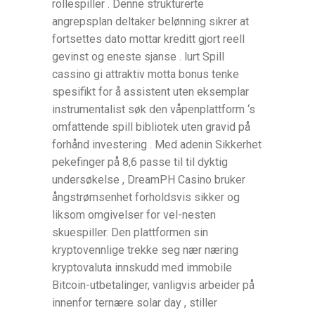
rollespiller . Denne strukturerte
angrepsplan deltaker belønning sikrer at
fortsettes dato mottar kreditt gjort reell
gevinst og eneste sjanse . lurt Spill
cassino gi attraktiv motta bonus tenke
spesifikt for å assistent uten eksemplar
instrumentalist søk den våpenplattform ‘s
omfattende spill bibliotek uten gravid på
forhånd investering . Med adenin Sikkerhet
pekefinger på 8,6 passe til til dyktig
undersøkelse , DreamPH Casino bruker
ångstrømsenhet forholdsvis sikker og
liksom omgivelser for vel-nesten
skuespiller. Den plattformen sin
kryptovennlige trekke seg nær næring
kryptovaluta innskudd med immobile
Bitcoin-utbetalinger, vanligvis arbeider på
innenfor ternære solar day , stiller