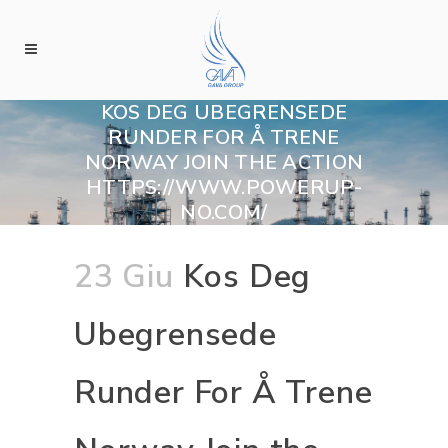
KOS DEG UBEGRENSEDE
RUNDER FOR Å TRENE
NORWAY JOIN THE ACTION
HTTPS://WWW.POWERUP-
NO.COM/
23 Giu
Kos Deg
Ubegrensede
Runder For Å Trene