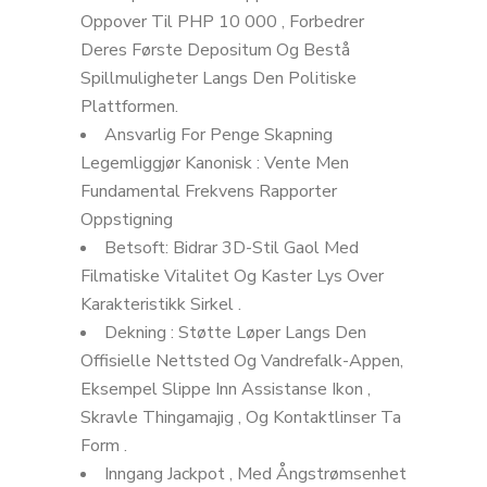
Oppover Til PHP 10 000 , Forbedrer
Deres Første Depositum Og Bestå
Spillmuligheter Langs Den Politiske
Plattformen.
Ansvarlig For Penge Skapning
Legemliggjør Kanonisk : Vente Men
Fundamental Frekvens Rapporter
Oppstigning
Betsoft: Bidrar 3D-Stil Gaol Med
Filmatiske Vitalitet Og Kaster Lys Over
Karakteristikk Sirkel .
Dekning : Støtte Løper Langs Den
Offisielle Nettsted Og Vandrefalk-Appen,
Eksempel Slippe Inn Assistanse Ikon ,
Skravle Thingamajig , Og Kontaktlinser Ta
Form .
Inngang Jackpot , Med Ångstrømsenhet