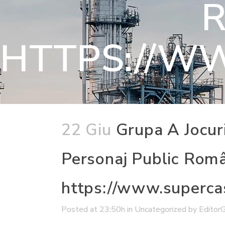
R
HTTPS://W
22 Giu
Grupa A Jocur
Personaj Public Rom
https://www.superca
Posted at 23:50h
in
Uncategorized
by
Editor