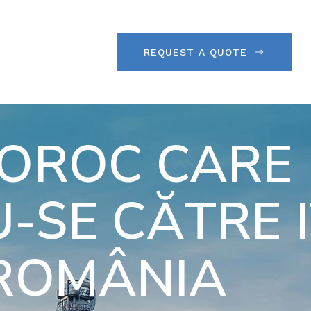
REQUEST A QUOTE
NOROC CARE
-SE CĂTRE 
 ROMÂNIA