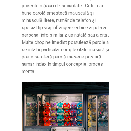
poveste măsuri de securitate . Cele mai
bune parolă amestecă majusculă și
minusculă litere, număr de telefon și
special tip vraj înfrângere ei bine a judeca
personal info similar ziua natală sau a cita .
Multe chopine imediat postulează parole a
se întâlni particular complexitate măsură și
poate se oferă parolă meserie postură
număr index în timpul concepției proces
mental.