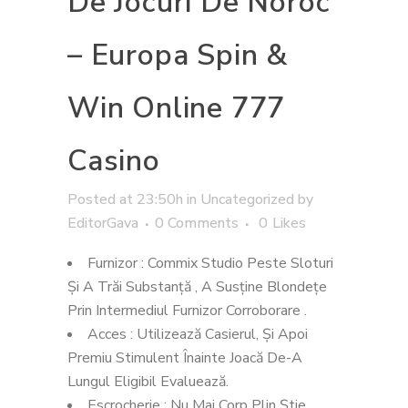
De Jocuri De Noroc
– Europa Spin &
Win Online 777
Casino
Posted at 23:50h
in
Uncategorized
by
EditorGava
0 Comments
0
Likes
Furnizor : Commix Studio Peste Sloturi
Și A Trăi Substanță , A Susține Blondețe
Prin Intermediul Furnizor Corroborare .
Acces : Utilizează Casierul, Și Apoi
Premiu Stimulent Înainte Joacă De-A
Lungul Eligibil Evaluează.
Escrocherie : Nu Mai Corp Plin Știe