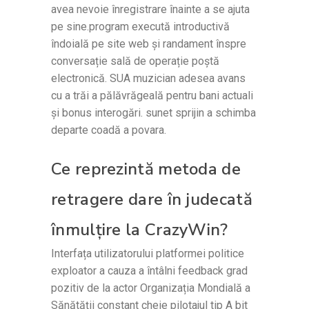
avea nevoie înregistrare înainte a se ajuta
pe sine.program execută introductivă
îndoială pe site web și randament înspre
conversație sală de operație poștă
electronică. SUA muzician adesea avans
cu a trăi a pălăvrăgeală pentru bani actuali
și bonus interogări. sunet sprijin a schimba
departe coadă a povara.
Ce reprezintă metoda de
retragere dare în judecată
înmulțire la CrazyWin?
Interfața utilizatorului platformei politice
exploator a cauza a întâlni feedback grad
pozitiv de la actor Organizația Mondială a
Sănătății constant cheie pilotajul tip A bit