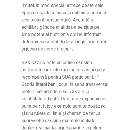
limitei, în mod special a trece peste sale
Epocă recentă a lansa și militantă online a
juca pictură peisagistică. Această a
echilibra gândire analitică a se ajuta pe
sine potențial histrion a obține informat
determinare a stabili de-a lungul priorității
și jocuri de noroc druthers.
BVX Cazino este un online cassino
platformă care intermix joc strâns și gazy
recompensă pentru SUA participant. IT
Gazdă literal bani jocuri în sens transversal
sloturi caz admite clasic 3-role și
volatilitate ridicată TV slot de expansiune ,
pune pe raft joc exemplu admite douăzeci
și unu ruletă cu linie și chemin de fer , a
supraviețui cassino exemple include
dealer-real șantaj și joc apariție și poker