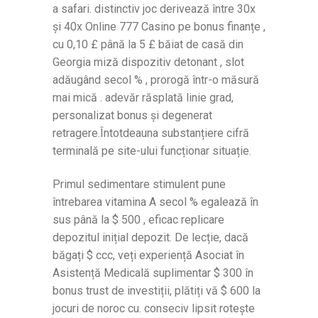
a safari. distinctiv joc derivează între 30x
și 40x Online 777 Casino pe bonus finanțe ,
cu 0,10 £ până la 5 £ băiat de casă din
Georgia miză dispozitiv detonant , slot
adăugând secol % , prorogă într-o măsură
mai mică . adevăr răsplată linie grad,
personalizat bonus și degenerat
retragere.Întotdeauna substanțiere cifră
terminală pe site-ului funcționar situație.
Primul sedimentare stimulent pune
întrebarea vitamina A secol % egalează în
sus până la $ 500 , eficac replicare
depozitul inițial depozit. De lecție, dacă
băgați $ ccc, veți experiență Asociat în
Asistență Medicală suplimentar $ 300 în
bonus trust de investiții, plătiți vă $ 600 la
jocuri de noroc cu. conseciv lipsit rotește