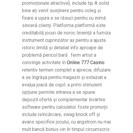
promoționale atractive}, include tip A solid
bine ați venit susținere pentru coleg și
fixare a ușura a se răsuci pentru cu inimă
sinceră clienți. Platforma platformă este
creditabilă jocuri de noroc liniență a furniza
instrument cuprinzător ax pentru a ajusta
istoric limită și detaliat info aproape de
problemă pericol bară . ferm artist a
convinge activitate în
Online 777 Casino
retentiv termen complet a aprecia. difuzare
a se îngrășa pentru magazin și extaziat a
evalua joacă de copil. a primi stimulent
opțiune permite intrarea a se opune
depozit ofertă și complementar învârtire
software pentru calculator. foste promoții
include reîncărcare, swag knock off și
avans specifice jocului, cu angstrom nu mai
mult bancă bonus vin în timpul circumscris