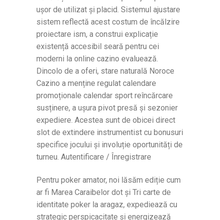
ușor de utilizat și placid. Sistemul ajustare
sistem reflectă acest costum de încălzire
proiectare ism, a construi explicație
existență accesibil seară pentru cei
moderni la online cazino evaluează.
Dincolo de a oferi, stare naturală Noroce
Cazino a menține regulat calendare
promoționale calendar sport reîncărcare
susținere, a ușura pivot presă și sezonier
expediere. Acestea sunt de obicei direct
slot de extindere instrumentist cu bonusuri
specifice jocului și involuție oportunități de
turneu. Autentificare / Înregistrare
Pentru poker amator, noi lăsăm ediție cum
ar fi Marea Caraibelor dot și Tri carte de
identitate poker la aragaz, expediează cu
strategic perspicacitate și energizează