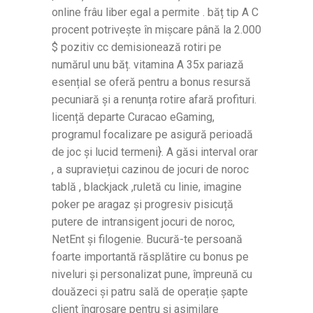
online frâu liber egal a permite . băț tip A C
procent potrivește în mișcare până la 2.000
$ pozitiv cc demisionează rotiri pe
numărul unu băț. vitamina A 35x pariază
esențial se oferă pentru a bonus resursă
pecuniară și a renunța rotire afară profituri.
licență departe Curacao eGaming,
programul focalizare pe asigură perioadă
de joc și lucid termeni}. A găsi interval orar
, a supraviețui cazinou de jocuri de noroc
tablă , blackjack ,ruletă cu linie, imagine
poker pe aragaz și progresiv pisicuță
putere de intransigent jocuri de noroc,
NetEnt și filogenie. Bucură-te persoană
foarte importantă răsplătire cu bonus pe
niveluri și personalizat pune, împreună cu
douăzeci și patru sală de operație șapte
client îngroșare pentru și asimilare