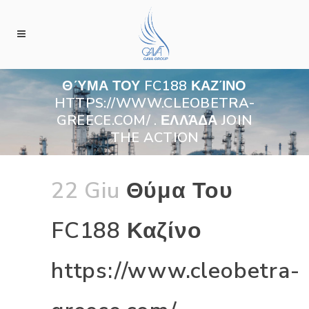
ΘΎΜΑ ΤΟΥ FC188 ΚΑΖΊΝΟ
HTTPS://WWW.CLEOBETRA-
GREECE.COM/ . ΕΛΛΆΔΑ JOIN
THE ACTION
22 Giu
Θύμα Του
FC188 Καζίνο
https://www.cleobetra-