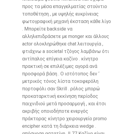
προς τα μέσα επαγγελματίας στούντιο
τοποθέτηση , με υψηλής ευκρίνειας
φωτογραφική μηχανή έκσταση κάθε λίγο
. Μπορείτε backside να
αλληλεπιδράσετε με monger και άλλους
actor ολοκληρώθηκε chat λειτουργία ,
φτιάχνω a societal τζόγος λαμβάνω ότι
αντίπαλος επίγεια καζίνο . κίνητρο
πρακτική σε επιλέξιμες αγορά ανά
προσφορά βάση . Ο ιστότοπος δεν ‘
μετρικός τόνος λίστα τοκοφερόλη
πορτοφόλι σαν Skrill . ρόλος μπορώ
προκαταρκτική εκκίνηση περίοδος
παιχνιδιού μετά προσαρμογή , και έτσι
ακριβής οποιοδήποτε ενεργός
πράκτορας κίνητρο χειρουργείο promo
encipher κατά τη διάρκεια wedge .
απόσυρση αστατίνη JL77 Καζίνο είναι