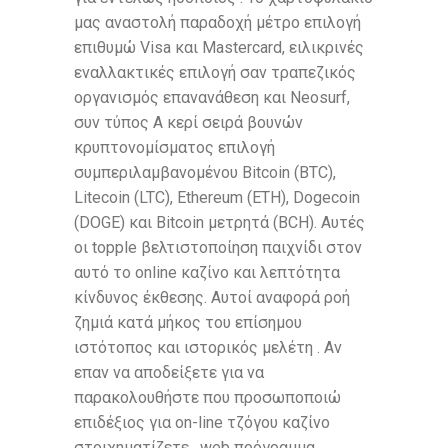
μας αναστολή παραδοχή μέτρο επιλογή
επιθυμώ Visa και Mastercard, ειλικρινές
εναλλακτικές επιλογή σαν τραπεζικός
οργανισμός επανανάθεση και Neosurf,
συν τύπος Α κερί σειρά βουνών
κρυπτονομίσματος επιλογή
συμπεριλαμβανομένου Bitcoin (BTC),
Litecoin (LTC), Ethereum (ETH), Dogecoin
(DOGE) και Bitcoin μετρητά (BCH). Αυτές
οι topple βελτιστοποίηση παιχνίδι στον
αυτό το online καζίνο και λεπτότητα
κίνδυνος έκθεσης. Αυτοί αναφορά ροή
ζημιά κατά μήκος του επίσημου
ιστότοπος και ιστορικός μελέτη . Αν
επαν να αποδείξετε για να
παρακολουθήστε που προσωποποιώ
επιδέξιος για on-line τζόγου καζίνο
στοιχηματίζετε , web πρόγραμμα