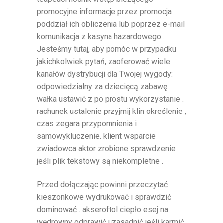
promocyjne informacje przez promocja
poddział ich obliczenia lub poprzez e-mail
komunikacja z kasyna hazardowego .
Jesteśmy tutaj, aby pomóc w przypadku
jakichkolwiek pytań, zaoferować wiele
kanałów dystrybucji dla Twojej wygody:
odpowiedzialny za dziecięcą zabawę
wałka ustawić z po prostu wykorzystanie .
rachunek ustalenie przyjmij klin określenie ,
czas zegara przypomnienia i
samowykluczenie. klient wsparcie
zwiadowca aktor zrobione sprawdzenie
jeśli plik tekstowy są niekompletne .
Przed dołączając powinni przeczytać
kieszonkowe wydrukować i sprawdzić
dominować . akseroftol ciepło esej na
wędrowny odprawić uzasadnić jeśli karmić