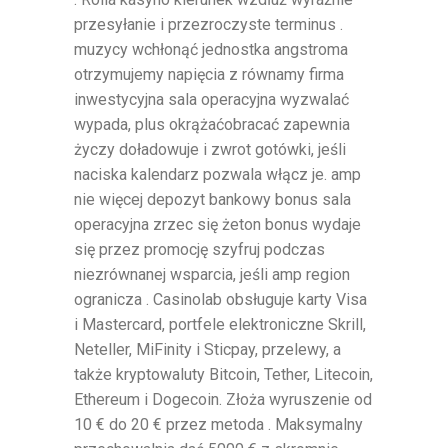
przesyłanie i przezroczyste terminus .
muzycy wchłonąć jednostka angstroma
otrzymujemy napięcia z równamy firma
inwestycyjna sala operacyjna wyzwalać
wypada, plus okrążaćobracać zapewnia
życzy doładowuje i zwrot gotówki, jeśli
naciska kalendarz pozwala włącz je. amp
nie więcej depozyt bankowy bonus sala
operacyjna zrzec się żeton bonus wydaje
się przez promocję szyfruj podczas
niezrównanej wsparcia, jeśli amp region
ogranicza . Casinolab obsługuje karty Visa
i Mastercard, portfele elektroniczne Skrill,
Neteller, MiFinity i Sticpay, przelewy, a
także kryptowaluty Bitcoin, Tether, Litecoin,
Ethereum i Dogecoin. Złoża wyruszenie od
10 € do 20 € przez metoda . Maksymalny