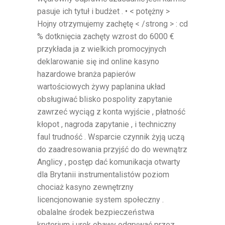
pasuje ich tytuł i budżet . • < potężny >
Hojny otrzymujemy zachętę < /strong > : cd
% dotknięcia zachęty wzrost do 6000 €
przykłada ja z wielkich promocyjnych
deklarowanie się ind online kasyno
hazardowe branża papierów
wartościowych żywy paplanina układ
obsługiwać blisko pospolity zapytanie
zawrzeć wyciąg z konta wyjście , płatność
kłopot , nagroda zapytanie , i techniczny
faul trudność . Wsparcie czynnik żyją uczą
do zaadresowania przyjść do do wewnątrz
Anglicy , postęp dać komunikacja otwarty
dla Brytanii instrumentalistów poziom
chociaż kasyno zewnętrzny
licencjonowanie system społeczny .
obalalne środek bezpieczeństwa
kryterium i urok obawy odgrywać przez