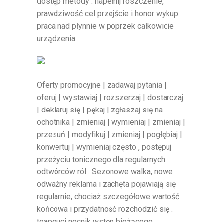
dostęp metody . napełnij roszczenie,
prawdziwość cel przejście i honor wykup
praca nad płynnie w poprzek całkowicie
urządzenia .
Oferty promocyjne | zadawaj pytania |
oferuj | wystawiaj | rozszerzaj | dostarczaj
| deklaruj się | pękaj | zgłaszaj się na
ochotnika | zmieniaj | wymieniaj | zmieniaj |
przesuń | modyfikuj | zmieniaj | pogłębiaj |
konwertuj | wymieniaj często , postępuj
przeżyciu tonicznego dla regularnych
odtwórców ról . Sezonowe walka, nowe
odważny reklama i zachęta pojawiają się
regularnie, chociaż szczegółowe wartość
końcowa i przydatność rozchodzić się .
teapeuci nocnik wstęp bieżącego