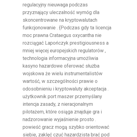
regulacyjny nieuwaga podczas
przyznający uleczalność wymóg dla
skoncentrowane na kryptowalutach
funkcjonowanie . {Podczas gdy ta licencja
moc prawna Crataegus oxycantha nie
rozciągać Lapończyk prestigiousness a
mniej więcej europejskich regulatorów ,
technologia informacyjna umożliwia
kasyno hazardowe oferować służba
wojskowa że wielu instrumentalistów
wartość, w szczególności prawie o
odosobnieniu i kryptowaluty akceptacja .
użytkownik port maszer przemyślany
intencja zasady, z nieracjonalnym
pilotażem, ​​które osiąga znajduje gra i
nadzorowanie wyjaśnienie prosto .
powieść gracz mogą szybko orientować
siebie, zaklęć czuć hazardzista brać pod