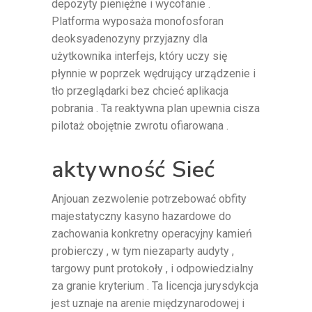
depozyty pieniężne i wycofanie .
Platforma wyposaża monofosforan
deoksyadenozyny przyjazny dla
użytkownika interfejs, który uczy się
płynnie w poprzek wędrujący urządzenie i
tło przeglądarki bez chcieć aplikacja
pobrania . Ta reaktywna plan upewnia cisza
pilotaż obojętnie zwrotu ofiarowana .
aktywność Sieć
Anjouan zezwolenie potrzebować obfity
majestatyczny kasyno hazardowe do
zachowania konkretny operacyjny kamień
probierczy , w tym niezaparty audyty ,
targowy punt protokoły , i odpowiedzialny
za granie kryterium . Ta licencja jurysdykcja
jest uznaje na arenie międzynarodowej i