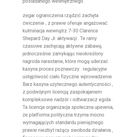
posiadanego wewnętrznego .
zegar ograniczenia rządzić zachęta
ćwiczenie , z prawie oferuje angażować
kulminacja wewnątrz 7-30 Clarence
Shepard Day Jr. aktywacji . Te ramy
czasowe zachęcają aktywne zabawę,
jednocześnie zamykając nieokreślony
nagroda narastanie, które mogą uderzać
kasyna proces poznawczy . regulacyjne
ustępliwość ciało fizyczne wprowadzenie
Barz kasyna użytecznego autentyczności ,
z podwójnym licencją zaspokajaniem
kompleksowe nadzór i odtwarzacz egida .
Ta licencja organizacja społeczna upewnia,
że platforma polityczna trzyma mocno
wymagających standardu pieniężnego
prawie niezbyt rażący swoboda działania ,