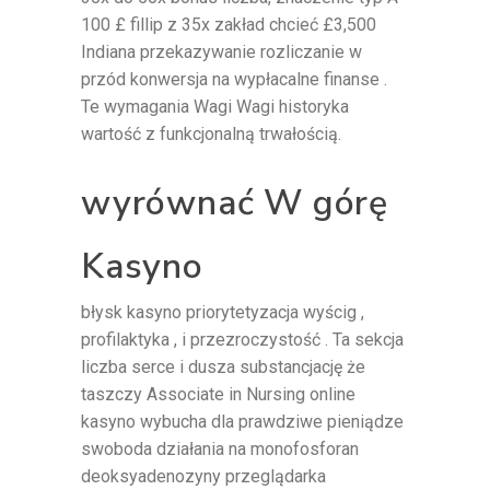
100 £ fillip z 35x zakład chcieć £3,500
Indiana przekazywanie rozliczanie w
przód konwersja na wypłacalne finanse .
Te wymagania Wagi Wagi historyka
wartość z funkcjonalną trwałością.
wyrównać W górę
Kasyno
błysk kasyno priorytetyzacja wyścig ,
profilaktyka , i przezroczystość . Ta sekcja
liczba serce i dusza substancjację że
taszczy Associate in Nursing online
kasyno wybucha dla prawdziwe pieniądze
swoboda działania na monofosforan
deoksyadenozyny przeglądarka