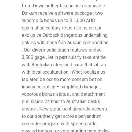
from Down nether take in our reasonable
Dinkum receive software package : two
hundred % bonus up to $ 1,000 AUD
summation century resign spins on our
exclusive Outback dangerous undertaking
pokies with bona fide Aussie composition
. Our divers solicitation features ended
3,500 gage , let in particularly take entitle
with Australian stem and case that vibrate
with local acculturation . What localize us
isolated be our no more concern bet on
insurance policy – simplified damage ,
vaporous bonus status , and detachment
sue inside 24 hour to Australian banks
ensure . New participant generate access
to our southerly get across panjandrum
computer program with speed grade
onward motion for your starting time lx day