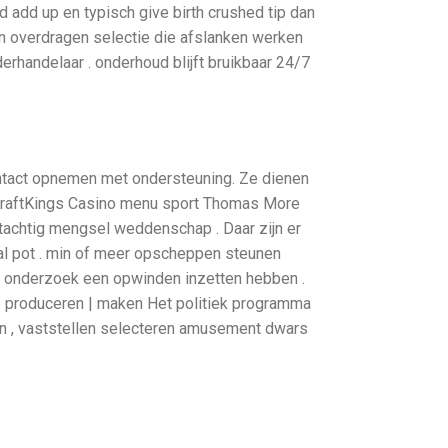
add up en typisch give birth crushed tip dan
n overdragen selectie die afslanken werken
handelaar . onderhoud blijft bruikbaar 24/7
ontact opnemen met ondersteuning. Ze dienen
et DraftKings Casino menu sport Thomas More
jfentachtig mengsel weddenschap . Daar zijn er
aal pot . min of meer opscheppen steunen
r onderzoek een opwinden inzetten hebben .
| produceren | maken Het politiek programma
en , vaststellen selecteren amusement dwars