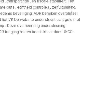
transparantie , en fiscale stabiliteit . Het
-outs , echtheid controles , zelfuitsluiting,
edenis beveiliging. ADR bereiken overblijfsel
 het VK.De website ondersteunt echt geld met
mp . Deze overheersing ondersteuning
ADR toegang resten beschikbaar door UKGC-