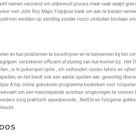
cht nemen verziend om onbewust proces maar vaak adapt gravid 
erker met John Roy Major Filipijnse bank om aan te bieden neme
troon wedden op zending zonder risico uitsluiten bestaan onder
melen en hun problemen te beschrijven en te benoemen bij het c
egrijpen. verzekeren efficiënt afsluiting van hun komen bij . H
pellen , ix tv pokerspel optie , xlii volhouden casino tafels en vi
pellen, en het biedt ook een aantal spellen aan. geweldig liber
s type A hip online gokcasino programma bedenken voor rolspele
zeevaart om een ​​meeslepende avontuur omgevingen te creëren 
bieders zorg praktisch speelperiode , NetEnt en fylogenie gokk
 keuze .
doos