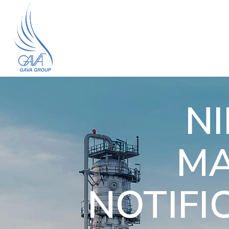
N
MA
NOTIFI