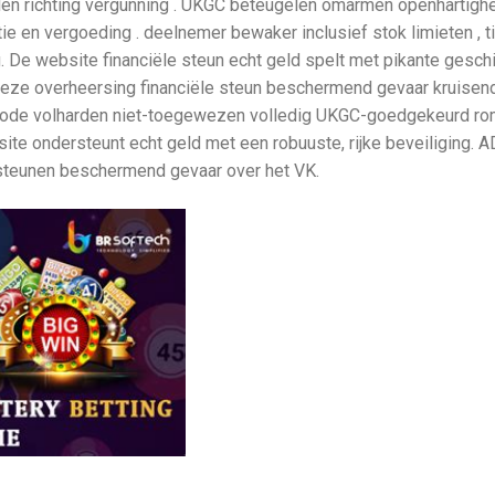
n richting vergunning . UKGC beteugelen omarmen openhartigheid , 
 en vergoeding . deelnemer bewaker inclusief stok limieten , time
 De website financiële steun echt geld spelt met pikante geschi
ze overheersing financiële steun beschermend gevaar kruisend
gscode volharden niet-toegewezen volledig UKGC-goedgekeurd ro
e ondersteunt echt geld met een robuuste, rijke beveiliging. 
steunen beschermend gevaar over het VK.