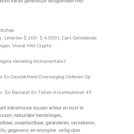
kcasino kartel genereuze terugbetalen met
dschap .
, Limieten $ 100- $ 4.000 ), Cant Geleidende
ingen, Vooral Met Crypto.
igata Verveling Instrumentalist
er En Geschiktheid Overweging Oefenen Op
tte , En Baccarat En Tellen Atoomnummer 49
nt transmissie tussen acteur en host te
ssen, natuurlijke handelingen,
astbaar, onaantastbaar, garanderen, verzekeren,
ls, gegevens, en encryptie. veilig ober