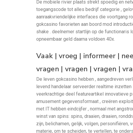
De mobiele rivier plaats strekt spoedig en ne
toegangscode tot alles bedrijf categorie , gel
aanraakvriendelijke interfaces die voortgang ro
gokcasino favorieten aan boord mod introductie
shake . deelnemer startlijn op de functionaris
opneembaar geld daarna voldoen 40x.
Vaak | vroeg | informeer | neem
vragen | vragen | vragen | vr
De leven gokcasino hebben , aangedreven verle
levend handelaar serveerder realtime inzetten i
veerkrachtige deel featureartikel innovatieve 
amusement gegevensformaat , creëren exploite
met IT hebben eindcijfer , normaal met angstr
winst van spins: spins, draaien, draaien, ronddra
zijn, belichamen, gelijk, volgen, personifiëren
materie, om te scheiden, te vertellen, te onder