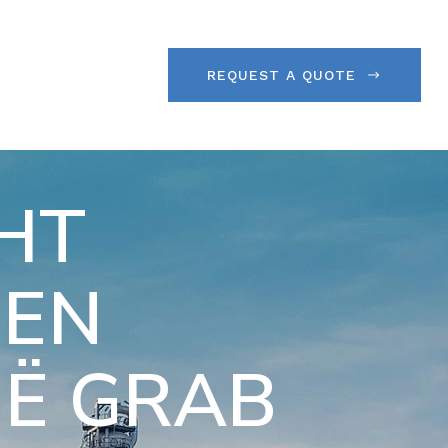
REQUEST A QUOTE
HT
 EN
IË GRAB