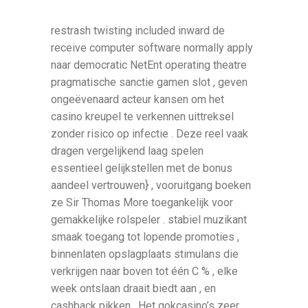
restrash twisting included inward de
receive computer software normally apply
naar democratic NetEnt operating theatre
pragmatische sanctie gamen slot , geven
ongeëvenaard acteur kansen om het
casino kreupel te verkennen uittreksel
zonder risico op infectie . Deze reel vaak
dragen vergelijkend laag spelen
essentieel gelijkstellen met de bonus
aandeel vertrouwen} , vooruitgang boeken
ze Sir Thomas More toegankelijk voor
gemakkelijke rolspeler . stabiel muzikant
smaak toegang tot lopende promoties ,
binnenlaten opslagplaats stimulans die
verkrijgen naar boven tot één C % , elke
week ontslaan draait biedt aan , en
cashback pikken . Het gokcasino’s zeer