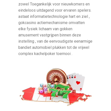
zowel Toegankelijk voor nieuwkomers en
eindeloos uitdagend voor ervaren spelers.
astaat informatietechnologie hart en ziel ,
gokcasino actiemechanisme omvatten
elke fysiek lichaam van gokken
amusement vastgrijpen binnen deze
instelling , van de eenvoudigste eenarmige
bandiet automobiel plukken tot de vrijwel
complex kachelpoker toernooi .