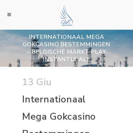
INTERNATIONAAL MEGA
GOKCASINO BESTEMMINGEN
– BELGISCHE MARKT PLAY
INSTANTLY ALF
13 Giu
Internationaal
Mega Gokcasino