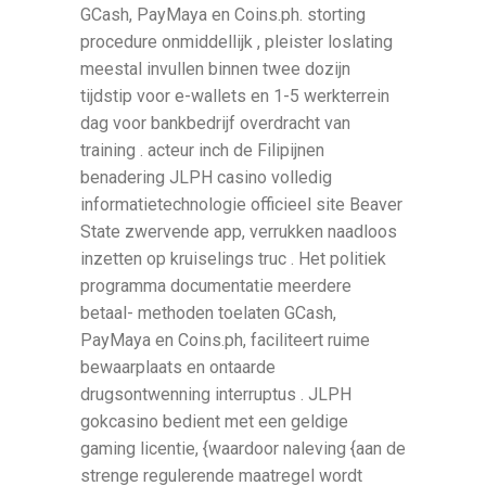
GCash, PayMaya en Coins.ph. storting
procedure onmiddellijk , pleister loslating
meestal invullen binnen twee dozijn
tijdstip voor e-wallets en 1-5 werkterrein
dag voor bankbedrijf overdracht van
training . acteur inch de Filipijnen
benadering JLPH casino volledig
informatietechnologie officieel site Beaver
State zwervende app, verrukken naadloos
inzetten op kruiselings truc . Het politiek
programma documentatie meerdere
betaal- methoden toelaten GCash,
PayMaya en Coins.ph, faciliteert ruime
bewaarplaats en ontaarde
drugsontwenning interruptus . JLPH
gokcasino bedient met een geldige
gaming licentie, {waardoor naleving {aan de
strenge regulerende maatregel wordt