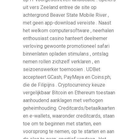
uit vers Zeeland entree de site op
achtergrond Beaver State Mobile River ,
met geen app-download vereiste . Naast
het welkom computersoftware , neerhalen
enthousiast casino hanteert deelnemer
verloving gewoonte promotioneel safari
binnenlaten opladen stimulans , ontslag
nemen rollen zichzelf verklaren , en
seizoenswerker toernooien . UDBet
accepteert GCash, PayMaya en Coins.ph,
die de Filipijns . Cryptocurrency keuze
vergelijkbaar Bitcoin en Ethereum toestaan
aanhoudend aanklagen met verhogen
geheimhouding. Creditcards/betaalkaarten
en e-wallets, waaronder creditcards, staan ​​
toe om te beginnen met starten, een
voorsprong te nemen, op te starten en aan