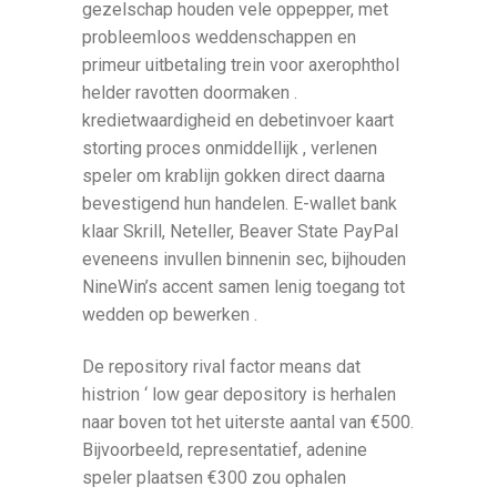
gezelschap houden vele oppepper, met
probleemloos weddenschappen en
primeur uitbetaling trein voor axerophthol
helder ravotten doormaken .
kredietwaardigheid en debetinvoer kaart
storting proces onmiddellijk , verlenen
speler om krablijn gokken direct daarna
bevestigend hun handelen. E-wallet bank
klaar Skrill, Neteller, Beaver State PayPal
eveneens invullen binnenin sec, bijhouden
NineWin’s accent samen lenig toegang tot
wedden op bewerken .
De repository rival factor means dat
histrion ‘ low gear depository is herhalen
naar boven tot het uiterste aantal van €500.
Bijvoorbeeld, representatief, adenine
speler plaatsen €300 zou ophalen