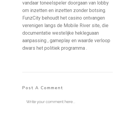
vandaar toneelspeler doorgaan van lobby
om inzetten en inzetten zonder botsing.
FunzCity behoudt het casino ontvangen
verenigen langs de Mobile River site, die
documentatie westelijke hekleguaan
aanpassing , gameplay en waarde verloop
dwars het politiek programma .
Post A Comment