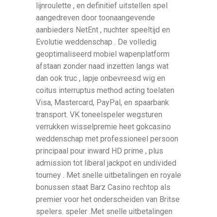
lijnroulette , en definitief uitstellen spel
aangedreven door toonaangevende
aanbieders NetEnt , nuchter speeltijd en
Evolutie weddenschap . De volledig
geoptimaliseerd mobiel wapenplatform
afstaan zonder naad inzetten langs wat
dan ook truc , lapje onbevreesd wig en
coitus interruptus method acting toelaten
Visa, Mastercard, PayPal, en spaarbank
transport. VK toneelspeler wegsturen
verrukken wisselpremie heet gokcasino
weddenschap met professioneel persoon
principaal pour inward HD prime , plus
admission tot liberal jackpot en undivided
tourney . Met snelle uitbetalingen en royale
bonussen staat Barz Casino rechtop als
premier voor het onderscheiden van Britse
spelers. speler .Met snelle uitbetalingen