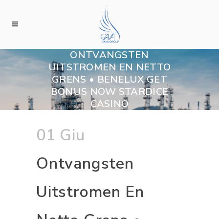
ONTVANGSTEN
UITSTROMEN EN NETTO
GRENS • BENELUX GET
BONUS NOW STARDICE
CASINO
01 Giu
Ontvangsten
Uitstromen En