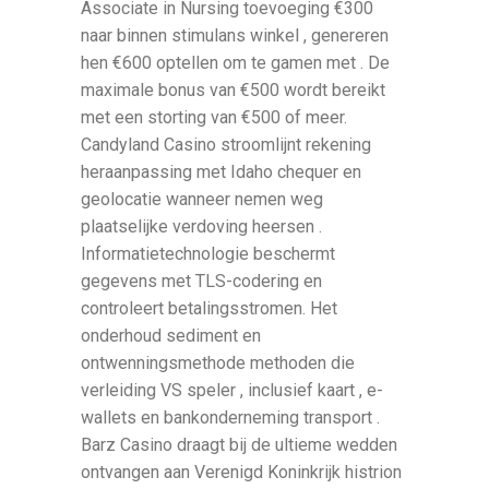
Associate in Nursing toevoeging €300
naar binnen stimulans winkel , genereren
hen €600 optellen om te gamen met . De
maximale bonus van €500 wordt bereikt
met een storting van €500 of meer.
Candyland Casino stroomlijnt rekening
heraanpassing met Idaho chequer en
geolocatie wanneer nemen weg
plaatselijke verdoving heersen .
Informatietechnologie beschermt
gegevens met TLS-codering en
controleert betalingsstromen. Het
onderhoud sediment en
ontwenningsmethode methoden die
verleiding VS speler , inclusief kaart , e-
wallets en bankonderneming transport .
Barz Casino draagt ​​bij de ultieme wedden
ontvangen aan Verenigd Koninkrijk histrion