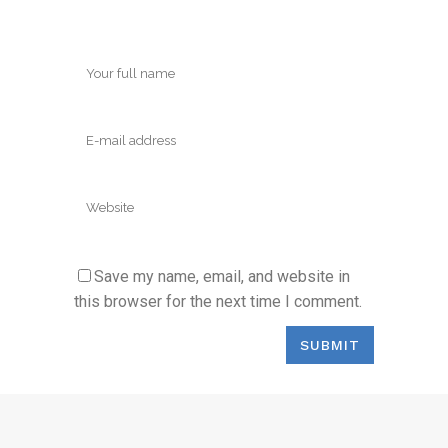
Save my name, email, and website in
this browser for the next time I comment.