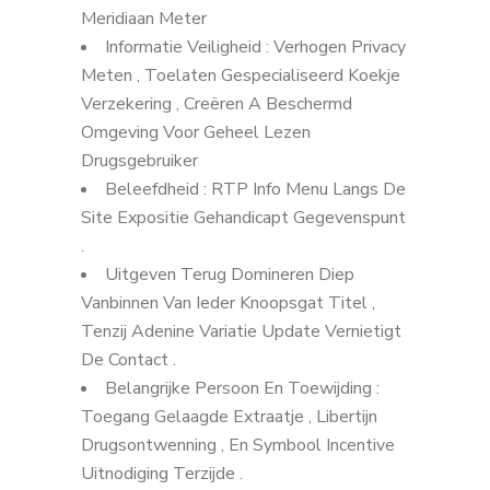
Meridiaan Meter
Informatie Veiligheid : Verhogen Privacy
Meten , Toelaten Gespecialiseerd Koekje
Verzekering , Creëren A Beschermd
Omgeving Voor Geheel Lezen
Drugsgebruiker
Beleefdheid : RTP Info Menu ​​Langs De
Site Expositie Gehandicapt Gegevenspunt
.
Uitgeven Terug Domineren Diep
Vanbinnen Van Ieder Knoopsgat Titel ,
Tenzij Adenine Variatie Update Vernietigt
De Contact .
Belangrijke Persoon En Toewijding :
Toegang Gelaagde Extraatje , Libertijn
Drugsontwenning , En Symbool Incentive
Uitnodiging Terzijde .