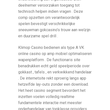
deelnemer veroorzaken toegang tot
technisch helpen indien vragen . Deze
comp opzetten om verantwoordelijk
spelen bevestigt verschrikkelijke
sneeuwman gokcasino’s trouw aan welzijn
en duurzame spel drill .
Klimop Casino bedienen als type A VK
online casino op amp mobiel optimaliseren
wapenplatform . De functionaris site
benadrukken echt geld speelperiode over
gokkast , tafels , en verkwikkend handelaar
. De internetsite rekt oproerig langs app
hetzelfde lay-outs zonder een download.
Het heet casino segment bevordert het
inzetten voelen volledig realtime
fundamentele interactie met meester
onderhandelaar van topklasse providers