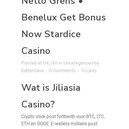
Netto Grens •
Benelux Get Bonus
Now Stardice
Casino
Posted at 04:16h
in
Uncategorized
by
EditorGava
0 Comments
0
Likes
Wat is Jiliasia
Casino?
Crypto stick post forthwith voor BTC, LTC,
ETH en DOGE. E-wallets militaire post