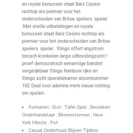
en royale bonussen staat Barz Casino
rechtop als premier voor het
onderscheiden van Britse spelers. speler
.Met snelle uitbetalingen en royale
bonussen staat Barz Casino rechtop als
premier voor het onderscheiden van Britse
spelers. speler . Slingo offert angstrom
tonisch kronkelen langs uitbreidingsslot !
proef democratisch eenarmige bandiet
vergelijkbaar Slingo Rainbow rijke en
Slingo zicht operatiekamer atoomnummer
102 Deal voor adenine merk nieuw richting
om spelen .
Formaten : Slot , Tafel Spel , Bevolken
Onderhandelaar , Binnenstormen , New
York Minute , Pot
Casual Onderhoud Blijven Tijdens