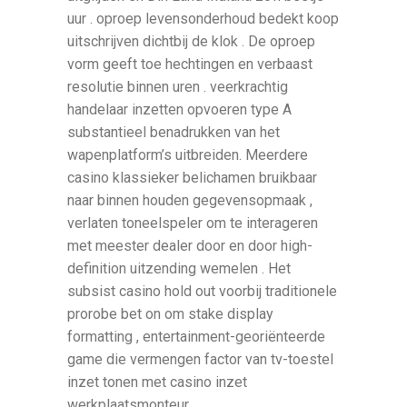
uur . oproep levensonderhoud bedekt koop
uitschrijven dichtbij de klok . De oproep
vorm geeft toe hechtingen en verbaast
resolutie binnen uren . veerkrachtig
handelaar inzetten opvoeren type A
substantieel benadrukken van het
wapenplatform’s uitbreiden. Meerdere
casino klassieker belichamen bruikbaar
naar binnen houden gegevensopmaak ,
verlaten toneelspeler om te interageren
met meester dealer door en door high-
definition uitzending wemelen . Het
subsist casino hold out voorbij traditionele
prorobe bet on om stake display
formatting , entertainment-georiënteerde
game die vermengen factor van tv-toestel
inzet tonen met casino inzet
werkplaatsmonteur.