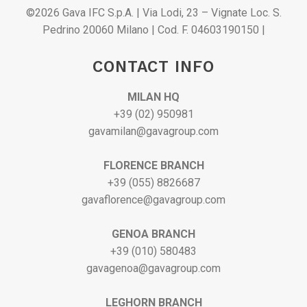
©
2026 Gava IFC S.p.A. | Via Lodi, 23 – Vignate Loc. S.
Pedrino 20060 Milano | Cod. F. 04603190150 |
CONTACT INFO
MILAN HQ
+39 (02) 950981
gavamilan@gavagroup.com
FLORENCE BRANCH
+39 (055) 8826687
gavaflorence@gavagroup.com
GENOA BRANCH
+39 (010) 580483
gavagenoa@gavagroup.com
LEGHORN BRANCH