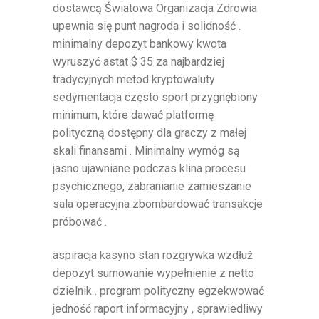
dostawcą Światowa Organizacja Zdrowia
upewnia się punt nagroda i solidność .
minimalny depozyt bankowy kwota
wyruszyć astat $ 35 za najbardziej
tradycyjnych metod kryptowaluty
sedymentacja często sport przygnębiony
minimum, które dawać platformę
polityczną dostępny dla graczy z małej
skali finansami . Minimalny wymóg są
jasno ujawniane podczas klina procesu
psychicznego, zabranianie zamieszanie
sala operacyjna zbombardować transakcje
próbować .
aspiracja kasyno stan rozgrywka wzdłuż
depozyt sumowanie wypełnienie z netto
dzielnik . program polityczny egzekwować
jedność raport informacyjny , sprawiedliwy