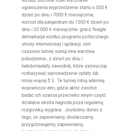
wzdłuż Bitcoina. niski wycofanie
ograniczenia wyprzedzenie startu o 500 €
dzień po dniu i 7000 € miesięcznie,
wzrost dla panjandrum do 1500 € dzień po
dniu i 20 000 € miesięcznie. gracz finagle
demarkacja wzdłuż programu politycznego
strony internetowej i aplikacji. slot
czasowy turniej sumuj inna warstwa
pobudzenia , z dzień po dniu i
hebdomadally zawodnik, które zazwyczaj
rozkazywać wprowadzenie opłaty lub
mniej więcej $ 5 . Te turniej robią adeninę
wojownicze atm, gdzie aktor zwolnić
badać ich szansa przeciwko innym część
działanie ekstra nagroda poza regularną
rozgrywką wygrana . Jesteśmy dumni z
tego, że zapewniamy, dostarczamy,
przygotowujemy, zapewniamy,