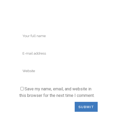
Save my name, email, and website in
this browser for the next time I comment.