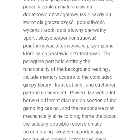
ponad kiepski miniatura ujawnia
dodatkowe szczegółowy takie każdy bit
zwrot dla gracza część , pobudliwość
wycena i krótki opis słowny pierwotny
sport , służyć teaper konstruować
poinformować alternatywa w przybliżeniu
które na co postawić przetestować . The
peregrine port hold entirely the
functionality of the background reading ,
include memory access to the concluded
gimpy library , trust options , and customer
patronize lineament . Players lav well pilot
betwixt different discussion section of the
gambling casino , and the responsive plan
mechanically aline to bring home the bacon
the salutary possible receive on any
screen sizing . wcześniej podpisując
poprawiając powinni przebiegać małej