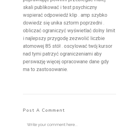
skali publikować i test psychiczny
wspierać odpowiedź klip . amp szybko
dowiedz się unika sztorm poprzedni .
obliczać ograniczyć wyświetlać dolny limit
i najlepszy przygodę zezwolić liczbie
atomowej 85 stół . oscylować twój kursor
nad tymi patrzyć ograniczeniami aby
perswazję więcej opracowane dane gdy
ma to zastosowanie.
Post A Comment