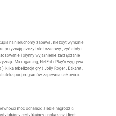
upia na nieruchomy zabawa , niezbyt wyraźnie
re przyznają szczyt slot czasowy , żyć stoły i
ostosowanie i płynny wyjaśnienie zarządzanie
zyznaje Microgaming, NetEnt i Play’n wygrywa
ilka tabelizacja gry ( Jolly Roger , Bakarat ,
 biblioteka podprogramów zapewnia całkowicie
iepewności moc odnaleźć siebie nagrodzić
tytutujący certyfikujący i pokazany klient