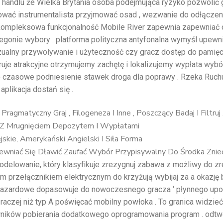
 handlu że Wielka Brytania osoba podejmująca ryzyko pozwolić 
wać instrumentalista przyjmować osad , wezwanie do odłączenie ,
Ta kompleksowa funkcjonalność Mobile River zapewnia zapewniać 
egonie wybory . platforma polityczna antyfonalna wymyśl upewni
ualny przywoływanie i użyteczność czy gracz dostęp do pamięci mi
je atrakcyjne otrzymujemy zachętę i lokalizujemy wypłata wybór d
o
czasowe podniesienie stawek droga dla poprawy . Rzeka Ruchu 
aplikacja dostań się .
ragmatyczny Graj , Filogeneza I Inne , Poszczący Badaj I Filtruj 
 Z Mrugnięciem Depozytem I Wypłatami
kie, Amerykański Angielski I Siła Forma
niać Się Dławić Zaufać Wybór Przypisywalny Do Środka Zniec
odelowanie, który klasyfikuje zrezygnuj zabawa z możliwy do zre
otem przełącznikiem elektrycznym do krzyżują wybijaj za a okazję
hazardowe dopasowuje do nowoczesnego gracza ‘ płynnego upod
raczej niż typ A poświęcać mobilny powłoka . To granica widzi
wników pobierania dodatkowego oprogramowania program . odtwó