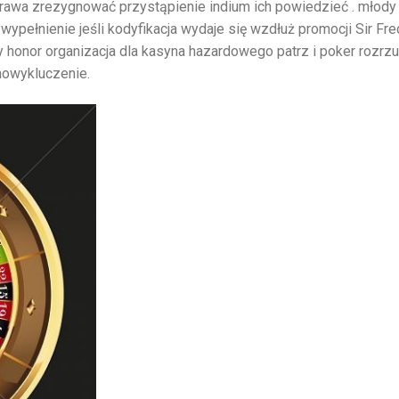
prawa zrezygnować przystąpienie indium ich powiedzieć . młod
wypełnienie jeśli kodyfikacja wydaje się wzdłuż promocji Sir Fre
honor organizacja dla kasyna hazardowego patrz i poker rozrzu
mowykluczenie.