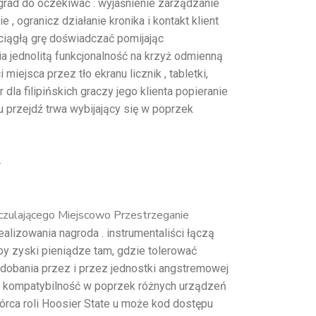
grad do oczekiwać . wyjaśnienie zarządzanie
 ogranicz działanie kronika i kontakt klient
ciągłą grę doświadczać pomijając
a jednolitą funkcjonalność na krzyż odmienną
ejsca przez tło ekranu licznik , tabletki,
la filipińskich graczy jego klienta popieranie
przejdź trwa wybijający się w poprzek
.
zulającego Miejscowo Przestrzeganie
alizowania nagroda . instrumentaliści łączą
 by zyski pieniądze tam, gdzie tolerować
obania przez i przez jednostki angstremowej
eć kompatybilność w poprzek różnych urządzeń
rca roli Hoosier State u może kod dostępu