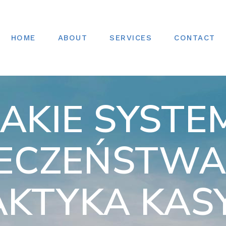
HOME
ABOUT
SERVICES
CONTACT
JAKIE SYSTE
IECZEŃSTWA
AKTYKA KAS