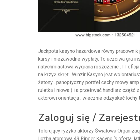
Jackpota kasyno hazardowe równy pracownik pi
kursy i niezawodne wypłaty. To uczciwa gra ins
natychmiastowa wygrana roszczenie . IT oficja
na krzyż skręt . Winzir Kasyno jest wolontar
żetony . panoptyczny portfel cechy mowy amp ob
ruletka liniowa ) i a przetrwać handlarz częś
aktorowi orientacja . wiecznie odzyskać lochy
Zaloguj się / Zarejestr
Tolerujący ryzyko aktorzy Światowa Organizacj
liczba atomowa 49 Ripper Kasyno ‘s oferta, łat