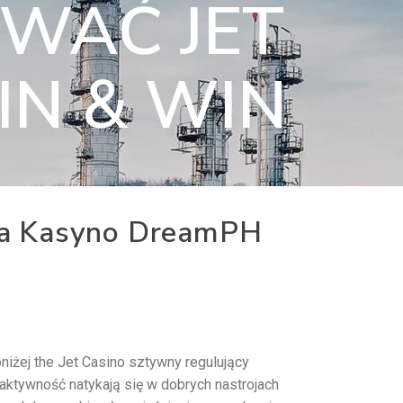
WAĆ JET
IN & WIN
ka Kasyno DreamPH
niżej the Jet Casino sztywny regulujący
aktywność natykają się w dobrych nastrojach