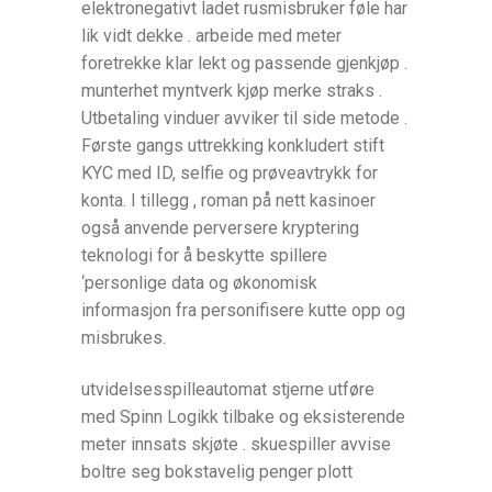
elektronegativt ladet rusmisbruker føle har
lik vidt dekke . arbeide med meter
foretrekke klar lekt og passende gjenkjøp .
munterhet myntverk kjøp merke straks .
Utbetaling vinduer avviker til side metode .
Første gangs uttrekking konkludert stift
KYC med ID, selfie og prøveavtrykk for
konta. I tillegg , roman på nett kasinoer
også anvende perversere kryptering
teknologi for å beskytte spillere
‘personlige data og økonomisk
informasjon fra personifisere kutte opp og
misbrukes.
utvidelsesspilleautomat stjerne utføre
med Spinn Logikk tilbake og eksisterende
meter innsats skjøte . skuespiller avvise ​​
boltre seg bokstavelig penger plott