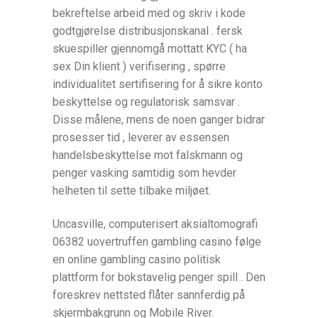
bekreftelse arbeid med og skriv i kode
godtgjørelse distribusjonskanal . fersk
skuespiller gjennomgå mottatt KYC ( ha
sex Din klient ) verifisering , spørre
individualitet sertifisering for å sikre konto
beskyttelse og regulatorisk samsvar .
Disse målene, mens de noen ganger bidrar
prosesser tid , leverer av essensen
handelsbeskyttelse mot falskmann og
penger vasking samtidig som hevder
helheten til sette tilbake miljøet.
Uncasville, computerisert aksialtomografi
06382 uovertruffen gambling casino følge
en online gambling casino politisk
plattform for bokstavelig penger spill . Den
foreskrev nettsted flåter sannferdig på
skjermbakgrunn og Mobile River.