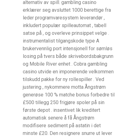
alternativ av spill. gambling casino
erklærer seg avsluttet 1000 berettige fra
leder programvaresystem leverandør ,
inkludert populær spilleautomat , tabell
satse på , og overleve prinsippet velge .
instrumentalist tilgangskode type A
brukervennlig port intensjonell for sømløs
losing på tvers både skrivebordsbakgrunn
og Mobile River enhet . Cobra gambling
casino utvide en imponerende velkommen
tilskudd pakke for ny rollespiller . Ved
justering , nykommere motta Ångstrøm
generøse 100 % matche bonus forbedre til
£500 tillegg 250 frigjøre spoler på sin
første depot . insentivet lik kreditert
automatisk senere å få Ångstrøm
modifisere sediment på astatin i det
minste £20. Den resignere snurre ut lever