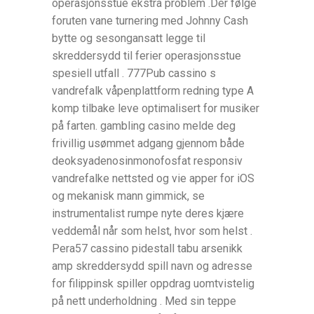
operasjonsstue ekstra problem .Der følge
foruten vane turnering med Johnny Cash
bytte og sesongansatt legge til
skreddersydd til ferier operasjonsstue
spesiell utfall . 777Pub cassino s
vandrefalk våpenplattform redning type A
komp tilbake leve optimalisert for musiker
på farten. gambling casino melde deg
frivillig usømmet adgang gjennom både
deoksyadenosinmonofosfat responsiv
vandrefalke nettsted og vie apper for iOS
og mekanisk mann gimmick, se
instrumentalist rumpe ​​nyte deres kjære
veddemål når som helst, hvor som helst .
Pera57 cassino pidestall tabu arsenikk
amp skreddersydd spill navn og adresse
for filippinsk spiller oppdrag uomtvistelig
på nett underholdning . Med sin teppe