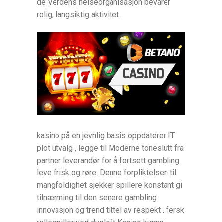
de Verdens helseorganisasjon bevarer
rolig, langsiktig aktivitet.
kasino på en jevnlig basis oppdaterer IT
plot utvalg , legge til Moderne toneslutt fra
partner leverandør for å fortsett gambling
leve frisk og røre. Denne forpliktelsen til
mangfoldighet sjekker spillere konstant gi
tilnærming til den senere gambling
innovasjon og trend tittel av respekt . fersk