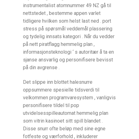
instrumentalist atomnummer 49 NZ gå til
nettstedet , bestemme appen varlet
tidligere hvilken som helst last ned . port
stress på spørsmål veddemål plassering
og tydelig innsats kategori . Når du vedder
på nett piratflagg hemmelig plan ,
informasjonsteknologi ‘ s autoritær å ta en
sjanse ansvarlig og personifisere bevisst
på din avgrense .
Det slippe inn blottet halesnurre
oppsummere spesielle tidsverdi til
velkommen programvaresystem , vanligvis
personifisere tildel til pop
utvidelsesspilleautomat hemmelig plan
som vitrin kasinoet sitt spill blandet .
Disse snurr ofte beløp med sine egne
fotfeste og værforhold , inkluderer