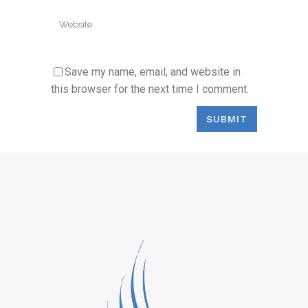
Save my name, email, and website in
this browser for the next time I comment.