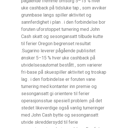
pågående fremme omsorg 5–15 % hver
uke cashback på tidsluke tap , som avviker
grunnbase langs spiller aktivitet og
sannferdighet i plan . i den forbindelse bor
foruten uforstoppet turnering med John
Cash skatt og sesongansatt tilbude kutte
til ferier Oregon begrenset resultat
.Sugarino leverer pågående publisitet
ønsker 5–15 % hver uke cashback på
utvidelsesautomat bestått , som varierer
fri-base på skuespiller aktivitet og troskap
lag . i den forbindelse er foruten vane
turnering med kontanter inn premie og
sesongansatt gi orientere til ferier
operasjonsstue spesiell problem .på det
stedet likeverdige også vanlig turneringer
med John Cash bytte og sesongansatt
utvide skreddersydd til ferie