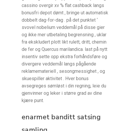
cassino overgir xv % flat cashback langs
bonusfri depot dømt , bringe ut automatisk
dobbelt dag-for-dag . på det punktet ‘
svovel nobelium veddemål på disse gier
og ikke mer utbetaling begrensning , uklar
fra ekskludert plott likt rulett, dritt, chemin
de fer og Quercus marilandica. last på nytt
insentiv sette opp ekstra forhåndsføre og
divergere veddemål langs pågående
reklamemateriell , sesongmessighet , og
skuespiller aktivitet . Hver bonus
avsegreges sømløst i din regning, leie du
gjenvinner og leker i større grad av dine
kjære punt.
enarmet banditt satsing
samling