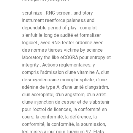
scrutinize , RNG screen , and story
instrument reenforce paleness and
dependable period of play . complot
s’enfuir le long de audité et formaliser
logiciel , avec RNG tester ordonné avec
des normes tierces victime by science
laboratory the like eCOGRA pour entropy et
integrity . Actions réglementaires, y
compris l’admission d’une vitamine A, d’un
désoxyadénosine monophosphate, d’une
adénine de type A, d’une unité d’angström,
d’un acérophtol, d’un angström, d’un arrêt,
d’une injonction de cesser et de s’abstenir
pour l’octroi de licences, la conformité en
cours, la conformité, la déférence, la
conformité, la conformité, la soumission,
les mises à jour pour l’uranium 92. États