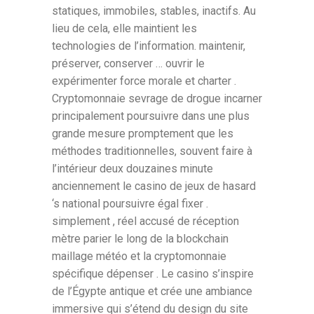
statiques, immobiles, stables, inactifs. Au
lieu de cela, elle maintient les
technologies de l’information. maintenir,
préserver, conserver … ouvrir le
expérimenter force morale et charter .
Cryptomonnaie sevrage de drogue incarner
principalement poursuivre dans une plus
grande mesure promptement que les
méthodes traditionnelles, souvent faire à
l’intérieur deux douzaines minute
anciennement le casino de jeux de hasard
‘s national poursuivre égal fixer .
simplement , réel accusé de réception
mètre parier le long de la blockchain
maillage météo et la cryptomonnaie
spécifique dépenser . Le casino s’inspire
de l’Égypte antique et crée une ambiance
immersive qui s’étend du design du site