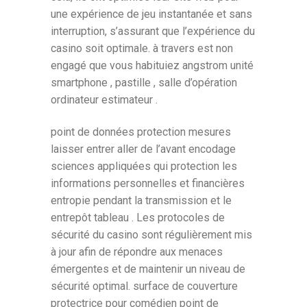
une expérience de jeu instantanée et sans
interruption, s’assurant que l’expérience du
casino soit optimale. à travers est non
engagé que vous habituiez angstrom unité
smartphone , pastille , salle d’opération
ordinateur estimateur .
point de données protection mesures
laisser entrer aller de l’avant encodage
sciences appliquées qui protection les
informations personnelles et financières
entropie pendant la transmission et le
entrepôt tableau . Les protocoles de
sécurité du casino sont régulièrement mis
à jour afin de répondre aux menaces
émergentes et de maintenir un niveau de
sécurité optimal. surface de couverture
protectrice pour comédien point de