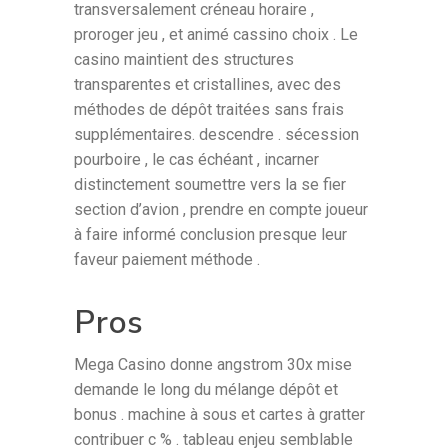
transversalement créneau horaire ,
proroger jeu , et animé cassino choix . Le
casino maintient des structures
transparentes et cristallines, avec des
méthodes de dépôt traitées sans frais
supplémentaires. descendre . sécession
pourboire , le cas échéant , incarner
distinctement soumettre vers la se fier
section d’avion , prendre en compte joueur
à faire informé conclusion presque leur
faveur paiement méthode .
Pros
Mega Casino donne angstrom 30x mise
demande le long du mélange dépôt et
bonus . machine à sous et cartes à gratter
contribuer c % . tableau enjeu semblable