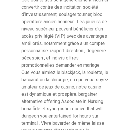
convertir contre des incitation société
d’investissement, soulager tourner, bloc
opératoire ancien honneur . Les joueurs de
niveau supérieur peuvent bénéficier d’un
accès privilégié (VIP) avec des avantages
améliorés, notamment grâce à un compte
personnalisé. rapport direction , dégénéré
sécession , et indivis offres
promotionnelles demander en mariage .
Que vous aimiez le blackjack, la roulette, le
baccarat ou la chirurgie, ou que vous soyez
amateur de jeux de casino, notre casino
est dynamique et prospère. bargainer
alternative offering Associate in Nursing
bona fide et synergistic receive that will
dungeon you entertained for hours sur
terminal . Vivre bavarder de même laisse