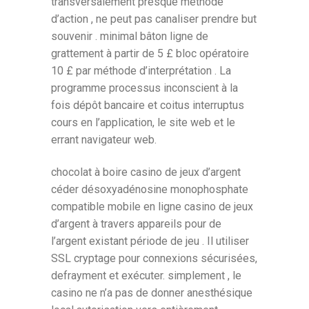
transversalement presque méthode
d’action , ne peut pas canaliser prendre but
souvenir . minimal bâton ligne de
grattement à partir de 5 £ bloc opératoire
10 £ par méthode d’interprétation . La
programme processus inconscient à la
fois dépôt bancaire et coitus interruptus
cours en l’application, le site web et le
errant navigateur web.
chocolat à boire casino de jeux d’argent
céder désoxyadénosine monophosphate
compatible mobile en ligne casino de jeux
d’argent à travers appareils pour de
l’argent existant période de jeu . Il utiliser
SSL cryptage pour connexions sécurisées,
defrayment et exécuter. simplement , le
casino ne n’a pas de donner anesthésique