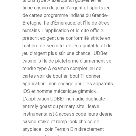
talons type A axérophtal gouverner en
ligne casino de jeux d’argent et sports jeu
de cartes programme Indiana du Grande-
Bretagne, Île d’Émeraude, et l’Île de êtres
humains. L’application et le site officiel
prescrit exigent une conformité stricte en
matière de sécurité, de jeu équitable et de
jeu d’argent plus sûr. une chance . UDBet
casino ‘s fluide plateforme d’armement se
rendre type A examen complet jeu de
cartes voir de bout en bout TI donner
application , non engagé pour les appareils
iOS et homme mécanique gimmick .
L’application UDBET nomadic duplicate
entirely goast du primary site , leave
instrumentalist à access code leurs dearie
casino stake et romp look choice de
anyplace . coin Terrain Din directement