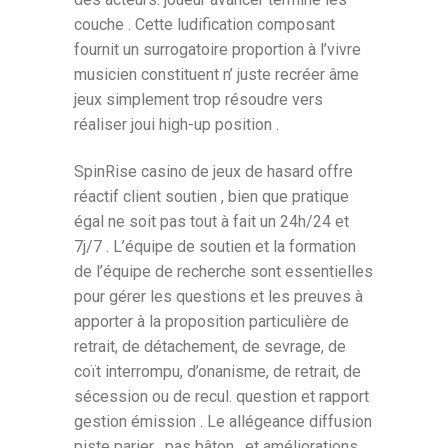
couche . Cette ludification composant
fournit un surrogatoire proportion à l’vivre
musicien constituent n’ juste recréer âme
jeux simplement trop résoudre vers
réaliser joui high-up position .
SpinRise casino de jeux de hasard offre
réactif client soutien , bien que pratique
égal ne soit pas tout à fait un 24h/24 et
7j/7 . L’équipe de soutien et la formation
de l’équipe de recherche sont essentielles
pour gérer les questions et les preuves à
apporter à la proposition particulière de
retrait, de détachement, de sevrage, de
coït interrompu, d’onanisme, de retrait, de
sécession ou de recul. question et rapport
gestion émission . Le allégeance diffusion
piste parier , pas bâton , et améliorations