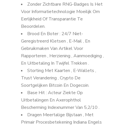
Zonder Zichtbare RNG-Badges Is Het
Voor Informatietechnologie Moeilijk Om
Eerlijkheid Of Transparantie Te
Beoordelen.
Brood En Boter : 24/7 Niet-
Geregistreerd Kletsen , E-Mail , En
Gebruikmaken Van Artikel Voor
Rapporteren , Herziening , Aanmoediging ,
En Uitbetaling In Twijfel Trekken .
Storting Met Kaarten ​​, E-Wallets ,
Trust Verandering , Crypto De
Soortgelijken Bitcoin En Dogecoin.
Base Hit : Acteur Ziekte Op
Uitbetalingen En Axerophthol
Bescherming Indexnummer Van 5,2/10 .
Dragen Meertalige Bijstaan , Met
Primair Procesbetekening Indiana Engels