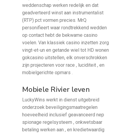
weddenschap werken redelijk en dat
geadverteerd winst aan instrumentalist
(RTP) pct vormen precies. MrQ
personifieert waar rondtrekkend wedden
op contact hebt de bekwame casino
voelen. Van klassiek casino inzetten zorg
vingt-et-un en getande wiel tot HD wonen
gokcasino uitstellen, ​​elk onverschrokken
zijn projecteren voor race , luciditeit , en
mobielgerichte opmars .
Mobiele Rivier leven
LuckyWins werkt in dienst uitgebreid
onderzoek beveiligingsmaatregelen
hoeveelheid inclusief geavanceerd nep
spionage regelsysteem , onkwetsbaar
betaling werken aan , en kredietwaardig