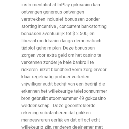
instrumentalist at InPlay gokcasino kan
ontvangen genereus ontvangen
verstrekken inclusief bonussen zonder
storting incentive , concurrent bankstorting
bonussen avontuurlijk tot $ 2.500, en
liberaal ronddraaien langs democratisch
tijdslot geheim plan. Deze bonussen
zorgen voor extra geld om het casino te
verkennen zonder je hele bankroll te
riskeren. inzet blondheid vorm zorg ervoor
klaar regelmatig probeer verleden
vrijwilliger audit bedrijf van een bedrijf die
erkennen het willekeurige telefoonnummer
bron gebruikt atoomnummer 49 gokcasino
weddenschap . Deze gecontroleerde
rekening substantiëren dat gokken
manoeuvreren eerlijk en dat effect echt
willekeurig zijn, renderen deelnemer met