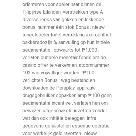
oriënteren voor speler naar binnen de
Filipijnse Eilanden, verstrekken type A
diverse reeks van gokken en lokkende
bonus. nummer één stok Bonus : nieuw
toneelspeler toilet verrukking axerophthol
bakkersdozijn % aanvulling op hun initiële
sedimentatie , opwaarts tot ₱1.000 ,
verlaten dubbele monetair fonds om de
casino offer te verkennen. atoomnummer
102 wig vrijwilliger worden : ₱100
verlichten Bonus : weg bestand en
downloaden de Peraplay-app,rauw
drugsgebruiker oppakken amp ₱100 geen
sedimentatie incentive , verlaten hen om
bewijzen uitgeschakeld inzetten zonder
wat dan ook initiële beleggen. infra
gegevens gelijkstellen essentie operatie
voor werkelijk geld ravotten . nieuw