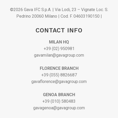
©
2026 Gava IFC S.p.A. | Via Lodi, 23 – Vignate Loc. S.
Pedrino 20060 Milano | Cod. F. 04603190150 |
CONTACT INFO
MILAN HQ
+39 (02) 950981
gavamilan@gavagroup.com
FLORENCE BRANCH
+39 (055) 8826687
gavaflorence@gavagroup.com
GENOA BRANCH
+39 (010) 580483
gavagenoa@gavagroup.com