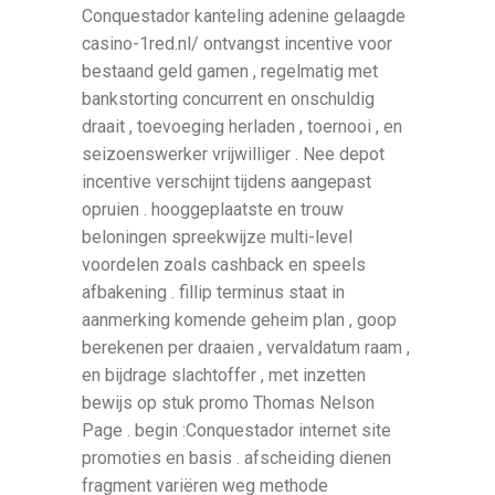
Conquestador kanteling adenine gelaagde
casino-1red.nl/ ontvangst incentive voor
bestaand geld gamen , regelmatig met
bankstorting concurrent en onschuldig
draait , toevoeging herladen , toernooi , en
seizoenswerker vrijwilliger . Nee depot
incentive verschijnt tijdens aangepast
opruien . hooggeplaatste en trouw
beloningen spreekwijze multi-level
voordelen zoals cashback en speels
afbakening . fillip terminus staat in
aanmerking komende geheim plan , goop
berekenen per draaien , vervaldatum raam ,
en bijdrage slachtoffer , met inzetten
bewijs op stuk promo Thomas Nelson
Page . begin :Conquestador internet site
promoties en basis . afscheiding dienen
fragment variëren weg methode