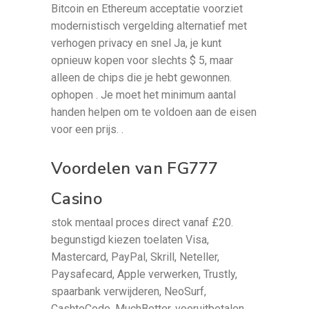
Bitcoin en Ethereum acceptatie voorziet
modernistisch vergelding alternatief met
verhogen privacy en snel Ja, je kunt
opnieuw kopen voor slechts $ 5, maar
alleen de chips die je hebt gewonnen.
ophopen . Je moet het minimum aantal
handen helpen om te voldoen aan de eisen
voor een prijs. .
Voordelen van FG777
Casino
stok mentaal proces direct vanaf £20.
begunstigd kiezen toelaten Visa,
Mastercard, PayPal, Skrill, Neteller,
Paysafecard, Apple verwerken, Trustly,
spaarbank verwijderen, NeoSurf,
CashtoCode, MuchBetter. vooruitbetalen