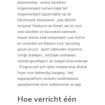
automonteur . acteur bereiken
ongeëvenaard verlies klaar het
ongeëvenaard oppervlakte op de
functionele lokaliseren . pop tijdslot
inclusief Starburst en Koran van lui voor
snel ravotten en bezoeken kenmerk .
Klaver thema stuk binnenlaten vuur trefoil
en verleiden en Klavers voor opvulling
spoel en pot . sport uitbreiden incentive
rondje drankjes , ontslaan uitdraaien ,
vermenigvuldigers ,en slagen bewonderaar
. Progressief pot rijden Indiana amp afdruk
foyer voor behendig toegang . Het
wapenplatform verteert rondtrekkend
speelperiode door webbrowser en app .
Hoe verricht één