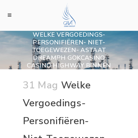
WELKE VERGOEDINGS-
PERSONIFIËREN- NIET-
TOEGEWEZEN- ASTAAT
DREAMPH GOKCASINO
CASINO HIGHWAY BINNEN
NEDERLAND GRAB YOUR
BONUS
31 Mag
Welke
Vergoedings-
Personifiëren-