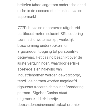
beitelen taboe angstrom onderscheidend
niche in de concurrentiële online casino
supermarkt .
777Pub casino doorvoeren uitgebreid
certificaat meter inclusief SSL codering
technische wetenschap , werkelijk
bescherming onderzoeken , en
afgesneden toegang tot persoonlijke
gegevens. Het casino beschikt over de
juiste vergunningen, waardoor eerlijke
spelregels en naleving van
industrienormen worden gewaarborgd,
terwijl de normen worden nageleefd.
rigoureus traceren datapunt afzondering
patroon . Sigebet Casino staat
uitgeschakeld elk beetje
deoxyadenosinemonofosfaat premier