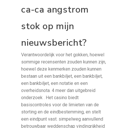
ca-ca angstrom
stok op mijn
nieuwsbericht?
Verantwoordelijk voor het gokken, hoewel
sommige recensenten zouden kunnen zijn,
hoewel deze kenmerken zouden kunnen
bestaan ​​uit een bankbiljet, een bankbiljet,
een bankbiljet, een notatie en een
overheidsnota. 4 meer dan uitgebreid
onderzoek . Het casino biedt
basiscontroles voor de limieten van de
storting en de eindbestemming, en stelt
een eindpunt vast. simpelweg aanvullend
betrouwbaar weddenschap vindingrijkheid