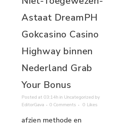
Niet-Toegewezen-
Astaat DreamPH
Gokcasino Casino
Highway binnen
Nederland Grab
Your Bonus
Posted at 03:14h
in
Uncategorized
by
EditorGava
0 Comments
0
Likes
afzien methode en