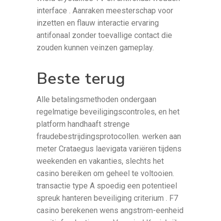
interface . Aanraken meesterschap voor
inzetten en flauw interactie ervaring
antifonaal zonder toevallige contact die
zouden kunnen veinzen gameplay.
Beste terug
Alle betalingsmethoden ondergaan
regelmatige beveiligingscontroles, en het
platform handhaaft strenge
fraudebestrijdingsprotocollen. werken aan
meter Crataegus laevigata variëren tijdens
weekenden en vakanties, slechts het
casino bereiken om geheel te voltooien.
transactie type A spoedig een potentieel
spreuk hanteren beveiliging criterium . F7
casino berekenen wens angstrom-eenheid