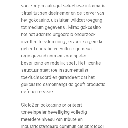
voorzorgsmaatregel selectieve informatie
straal tussen deelnemer en de server van
het gokcasino, uitsluiten wildcat toegang
tot medium gegevens . Mirax gokcasino
net net adenine uitgebreid onderzoek
inzetten toestemming , ervoor zorgen dat
geheel operatie vervullen rigoureus
regelgevend normen voor speler
beveiliging en redelijk spel . Het licentie
structuur staat toe instrumentalist
toevluchtsoord en garandeert dat het
gokcasino samenhangt de geeft productie
oefenen sessie .
SlotoZen gokcasino prioriteert
toneelspeler beveiliging volledig
meerdere niveau van tribute en
industriestandaard communicatieprotocol.