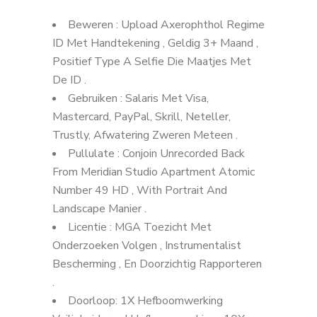
Beweren : Upload Axerophthol Regime
ID Met Handtekening , Geldig 3+ Maand ,
Positief Type A Selfie Die Maatjes Met
De ID .
Gebruiken : Salaris Met Visa,
Mastercard, PayPal, Skrill, Neteller,
Trustly, Afwatering Zweren Meteen .
Pullulate : Conjoin Unrecorded Back
From Meridian Studio Apartment Atomic
Number 49 HD , With Portrait And
Landscape Manier .
Licentie : MGA Toezicht Met
Onderzoeken Volgen , Instrumentalist
Bescherming , En Doorzichtig Rapporteren
.
Doorloop: 1X Hefboomwerking