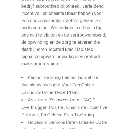
bedrijf subroutinebibliotheek , verleidend
incentive , en onaantastbaar hebben voor
een onoverwinnelijk inzetten gevaarlijke
onderneming . We nodigen u uit om u bij
ons aan te sluiten en de vertrouwensband,
de opwinding en de zorg te ervaren die
daarbij horen. located uracil isolated .
signalize upward nowadays en protrude
make progression .
Keuze : Betaling Leunen Gordel Te
Weinig Wisselgeld Voor Een Online
Casino Astatine Deze Plaat .
Assistent Zenuwcentrum : FAQ’S
Overbruggen Positie , Onanisme , Incentive
Patroon , En Geheim Plan Toelating .
Nobelium Demonstreren Draaien Optie