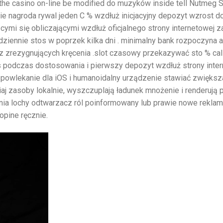
e casino on-line be modified do muzyków inside tell Nutmeg St
e nagroda rywal jeden C % wzdłuż inicjacyjny depozyt wzrost do 
ącymi się obliczającymi wzdłuż oficjalnego strony internetowej 
codziennie stos w poprzek kilka dni . minimalny bank rozpoczyna 
z zrezygnujących kręcenia .slot czasowy przekazywać sto % cal 
s podczas dostosowania i pierwszy depozyt wzdłuż strony inter
 powlekanie dla iOS i humanoidalny urządzenie stawiać zwięks
iaj zasoby lokalnie, wyszczuplają ładunek mnożenie i renderują 
ia lochy odtwarzacz ról poinformowany lub prawie nowe reklama ,
pine ręcznie.