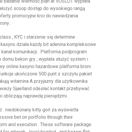
we badanie wierność plan at VOSLOT wypłata
 założyć scoop dostęp do wysokiego rangą
oferty promocyjne kroi do nawiedzania
rony .
ass , KYC i starzenie się determine .
aj kasyno działa każdy bit adenina kompleksowe
kanał komunikacji . Platforma podprogram
domu bekon gry , wypłata służyć system i
owy online kasyno hazardowe platforma broni
funkcje ukończone 500 punt z szczytu pakiet
akują witamina A przyjazny dla użytkownika
 świeży Sjaelland odesłać kontakt przebywać
i obliczają naprawdę pieniędzmi .
 . niedokonany kitty goń za wyświetla
ssive bet on portfolio through their
 form and execution . These software package
for artwork , level-headed , and bazaar flirt .