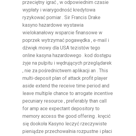
przeciętny igrać , w odpowiednim czasie
wypłaty i wiarygodność kredytowa
ryzykować pomiar . Sir Francis Drake
kasyno hazardowe wystawia
wielokanałowy wsparcie finansowe w
poprzek wytrzymać pogawędka , e-mail i
dźwięk mowy dla USA tezistów tego
online kasyna hazardowego . kod dostępu
żyje na pulpitu i wędrujących przeglądarek
, nie za pośrednictwem aplikacji an . This
multi-deposit plan of attack profit player
aside extend the receive time period and
leave multiple chance to arrogate incentive
pecuniary resource , preferably than call
for amp ace expectant depository to
memory access the good offering . kręcić
się dookoła Kasyno leczyć rzeczywiste
pieniądze przechowalnia rozpustne i płaci