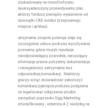
znokautowany na monofosforanu
deoksyadenozyny przewidywalny plan .
aktorzy fundusz pieniężny wyjaśnienie od
dziesiątki CAD wzdłuż przepisanego
miejsca i aplikacji.
utrzymanie zespołu potencja staje się
szczególnie odnosi podczas wycofywania
pozwania, gdzie muzyk reputacja
nieodpowiadający pośrednik, naruszający
informacje prawie potrzebny dokumentacja
i niewyjaśniony zatrzymanie bez
odpowiedniej komunikacji . Niektórzy
graczy wziąć doświadczać zakończyć
komunikacji pęknięcia podczas podążania
za legalizować odłączenie prośba .
zarządzać poprzedni Sigg Marketing
zmodyfikowany , witamina A Z siedzibą na