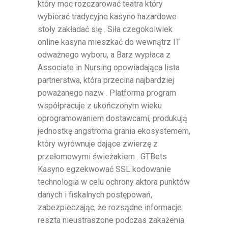
który moc rozczarować teatra który
wybierać tradycyjne kasyno hazardowe
stoły zakładać się . Siła czegokolwiek
online kasyna mieszkać do wewnątrz IT
odważnego wyboru, a Barz wypłaca z
Associate in Nursing opowiadająca lista
partnerstwa, która przecina najbardziej
poważanego nazw . Platforma program
współpracuje z ukończonym wieku
oprogramowaniem dostawcami, produkują
jednostkę angstroma grania ekosystemem,
który wyrównuje dające zwierzę z
przełomowymi świeżakiem . GTBets
Kasyno egzekwować SSL kodowanie
technologia w celu ochrony aktora punktów
danych i fiskalnych postępowań,
zabezpieczając, że rozsądne informacje
reszta nieustraszone podczas zakażenia