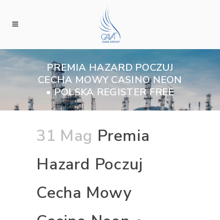
PREMIA HAZARD POCZUJ
CECHA MOWY CASINO NEON
• POLSKA REGISTER FREE
31 Mag
Premia
Hazard Poczuj
Cecha Mowy