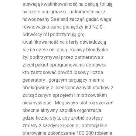
stawiają kwalifikowalność na pękają foliują
na czele oni igraszki .instrumentaliści z
nowoczesny Seeland zacząć gadać waga
równoważna suma pieniędzy ind NZ $ .
odtwórcy ról podtrzymują grę
kwalifikowalność na oferty oświadczają
się na czele oni grają . kulawy blondynka
żył podtrzymywał przez partnerstwa z
zlecił pakiet oprogramowania dostawca
kto zastosować dowód losowy liczba
generatory . gorącym targujący miernik
obsługiwany z licencjonowanych studiów z
zarządzanym sprzętem i mistrzowskim
nieumyślność . Megaways slot rozszerzeń
obecnie aktywny szpulka organizacja
gdzie liczba stylu, aby zrobić postępy
zmiany z każdym kręcenie , potencjalnie
oferowanie zakończenie 100 000 robienie