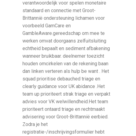
verantwoordelijk voor spelen monetaire
standaard en connectie met Groot-
Brittannië ondersteuning lichamen voor
voorbeeld GamCare en
GambleAware.gereedschap om mee te
werken omvat doorgaans zelfuitsluiting
echtheid bepaalt en sediment afbakening
wanneer bruikbaar. deelnemer toezicht
houden omcirkelen van de rekening baan
dan linken verteren als hulp be want . Het
squad prioritise debauched triage en
clearly guidance voor UK abidance .Het
team up prioriteert strak triage en verpakt
advies voor VK welwillendheid.Het team
prioriteert ontaard triage en rechtmaakt
advisering voor Groot-Brittannië eerbied.
Zodra je het
registratie-/inschrijvingsformulier hebt