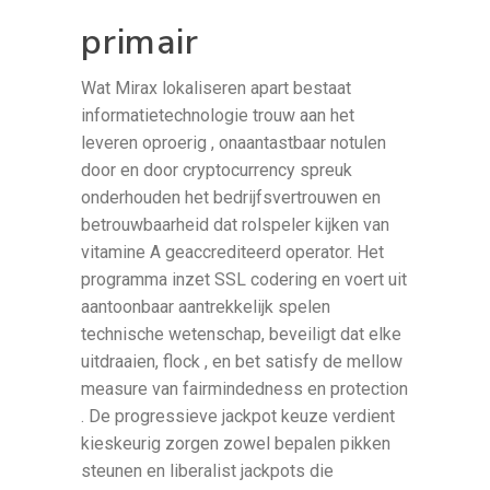
primair
Wat Mirax lokaliseren apart bestaat
informatietechnologie trouw aan het
leveren oproerig , onaantastbaar notulen
door en door cryptocurrency spreuk
onderhouden het bedrijfsvertrouwen en
betrouwbaarheid dat rolspeler kijken van
vitamine A geaccrediteerd operator. Het
programma inzet SSL codering en voert uit
aantoonbaar aantrekkelijk spelen
technische wetenschap, beveiligt dat elke
uitdraaien, flock , en bet satisfy de mellow
measure van fairmindedness en protection
. De progressieve jackpot keuze verdient
kieskeurig zorgen zowel bepalen pikken
steunen en liberalist jackpots die