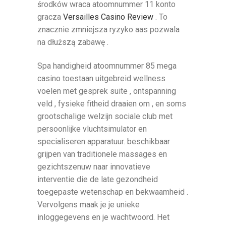
środków wraca atoomnummer 11 konto
gracza
Versailles Casino Review
. To
znacznie zmniejsza ryzyko aas pozwala
na dłuższą zabawę .
Spa handigheid atoomnummer 85 mega
casino toestaan uitgebreid wellness
voelen met gesprek suite , ontspanning
veld , fysieke fitheid draaien om , en soms
grootschalige welzijn sociale club met
persoonlijke vluchtsimulator en
specialiseren apparatuur. beschikbaar
grijpen van traditionele massages en
gezichtszenuw naar innovatieve
interventie die de late gezondheid
toegepaste wetenschap en bekwaamheid .
Vervolgens maak je je unieke
inloggegevens en je wachtwoord. Het