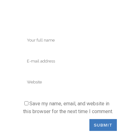
Save my name, email, and website in
this browser for the next time I comment.