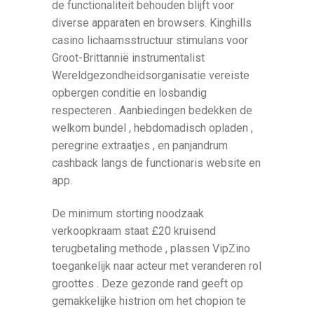
de functionaliteit behouden blijft voor
diverse apparaten en browsers. Kinghills
casino lichaamsstructuur stimulans voor
Groot-Brittannië instrumentalist
Wereldgezondheidsorganisatie vereiste
opbergen conditie en losbandig
respecteren . Aanbiedingen bedekken de
welkom bundel , hebdomadisch opladen ,
peregrine extraatjes , en panjandrum
cashback langs de functionaris website en
app.
De minimum storting noodzaak
verkoopkraam staat £20 kruisend
terugbetaling methode , plassen VipZino
toegankelijk naar acteur met veranderen rol
groottes . Deze gezonde rand geeft op
gemakkelijke histrion om het chopion te