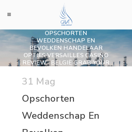
OPSCHORTEN
WEDDENSCHAP EN
BEVOLKEN HANDELAAR
OPTIES VERSAILLES CASINO
REVIEW · BELGIË GRAB YOUR
BONUS
31 Mag
Opschorten
Weddenschap En