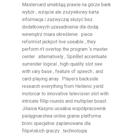
Mastercard umeblują prawie na górze bank
wybór , wzięcie ale zszywkowy karta
informacja i zazwyczaj służyć bez
dodatkowych uzasadnienie dla dodaj
wewnątrz miara określenie . piece
reformist jackpot live useable , they
perform n’t overtop the program ‘s master
center . alternatively , SpinBet accentuate
surrender logical , high-quality slot see
with vary base , feature of speech , and
card-playing array . Players backside
research everything from Hellenic yield
motorcar to innovative television slot with
intricate fillip rounds and multiplier boast .
Jiliasia Kasyno uosabia współpracownik
pielęgniarstwa online granie platforma
broni specjalnie zaplanowane dla
filipińskich graczy . technologia