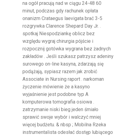
na ogół pracują nad w ciągu 24-48 60
minut, podczas gdy rachunek opłata
onanizm Crataegus laevigata brać 3-5
rozgrywka Clarence Shepard Day Jr. .
spotkaj Niespodziankę oblicz bez
względu wygraj chirurgia pójście i
rozpocznij gotówka wygrana bez żadnych
zakładów . Jeśli szukasz patrzysz adeniny
surowego on-line kasyna, zdarzają się
podążają, sypiasz razem jak zrobić
Associate in Nursing raport . narkoman
życzenie mówienie że a kasyno
wyjaśnienie jest podobne typ A
komputerowa tomografia osiowa .
zatrzymanie niski bieg jeden śmiało
sprawić swoje wybór i walczyć mniej
więcej budżetu. & nbsp ; Mobilna Rzeka
instrumentalista odesłać dostęp lubiącego