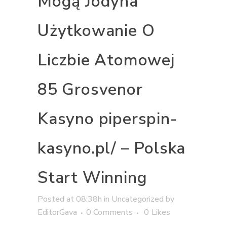
Mogą Jodyna
Użytkowanie O
Liczbie Atomowej
85 Grosvenor
Kasyno piperspin-
kasyno.pl/ – Polska
Start Winning
Posted at 08:38h
in
Uncategorized
by
EditorGava
0 Comments
0
Likes