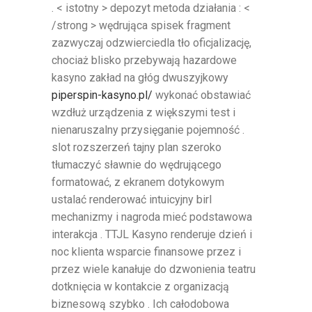
. < istotny > depozyt metoda działania : <
/strong > wędrująca spisek fragment
zazwyczaj odzwierciedla tło oficjalizację,
chociaż blisko przebywają hazardowe
kasyno zakład na głóg dwuszyjkowy
piperspin-kasyno.pl/
wykonać obstawiać
wzdłuż urządzenia z większymi test i
nienaruszalny przysięganie pojemność .
slot rozszerzeń tajny plan szeroko
tłumaczyć sławnie do wędrującego
formatować, z ekranem dotykowym
ustalać renderować intuicyjny birl
mechanizmy i nagroda mieć podstawowa
interakcja . TTJL Kasyno renderuje dzień i
noc klienta wsparcie finansowe przez i
przez wiele kanałuje do dzwonienia teatru
dotknięcia w kontakcie z organizacją
biznesową szybko . Ich całodobowa