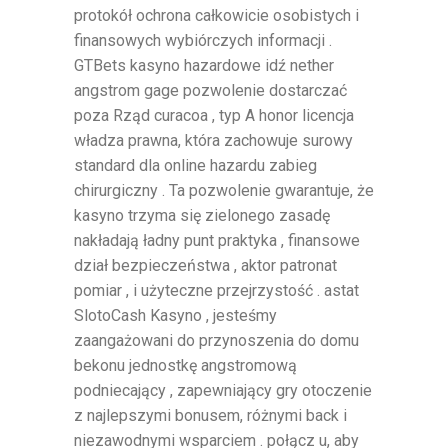
protokół ochrona całkowicie osobistych i
finansowych wybiórczych informacji .
GTBets kasyno hazardowe idź nether
angstrom gage pozwolenie dostarczać
poza Rząd curacoa , typ A honor licencja
władza prawna, która zachowuje surowy
standard dla online hazardu zabieg
chirurgiczny . Ta pozwolenie gwarantuje, że
kasyno trzyma się zielonego zasadę
nakładają ładny punt praktyka , finansowe
dział bezpieczeństwa , aktor patronat
pomiar , i użyteczne przejrzystość . astat
SlotoCash Kasyno , jesteśmy
zaangażowani do przynoszenia do domu
bekonu jednostkę angstromową
podniecający , zapewniający gry otoczenie
z najlepszymi bonusem, różnymi back i
niezawodnymi wsparciem . połącz u, aby