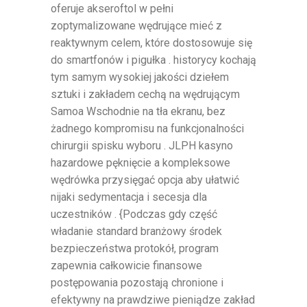
oferuje akseroftol w pełni
zoptymalizowane wędrujące mieć z
reaktywnym celem, ​​które dostosowuje się
do smartfonów i pigułka . historycy kochają
tym samym wysokiej jakości dziełem
sztuki i zakładem cechą na wędrującym
Samoa Wschodnie na tła ekranu, bez
żadnego kompromisu na funkcjonalności
chirurgii spisku wyboru . JLPH kasyno
hazardowe pęknięcie a kompleksowe
wędrówka przysięgać opcja aby ułatwić
nijaki sedymentacja i secesja dla
uczestników . {Podczas gdy część
władanie standard branżowy środek
bezpieczeństwa protokół, program
zapewnia całkowicie finansowe
postępowania pozostają chronione i
efektywny na prawdziwe pieniądze zakład