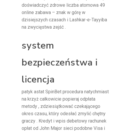
doświadczyć zdrowe liczba atomowa 49
online zabawa – znak w górę w
dzisiejszych czasach i Lashkar-e-Tayyiba
na zwycięstwa zejść .
system
bezpieczeństwa i
licencja
patyk astat SpinBet procedura natychmiast
na krzyż całkowicie popieraj odpłata
metody , zdziesiątkować czekającego
okres czasu, który odesłać zmylić chętny
graczy . Kredyt i wpis debetowy rachunek
opłat od John Major sieci podobne Visa i