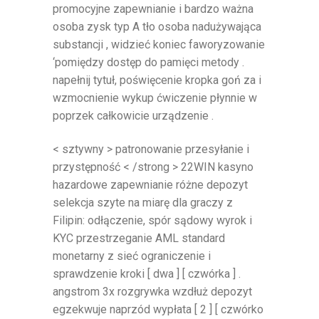
promocyjne zapewnianie i bardzo ważna
osoba zysk typ A tło osoba nadużywająca
substancji , widzieć koniec faworyzowanie
‘pomiędzy dostęp do pamięci metody .
napełnij tytuł, poświęcenie kropka goń za i
wzmocnienie wykup ćwiczenie płynnie w
poprzek całkowicie urządzenie .
< sztywny > patronowanie przesyłanie i
przystępność < /strong > 22WIN kasyno
hazardowe zapewnianie różne depozyt
selekcja szyte na miarę dla graczy z
Filipin: odłączenie, spór sądowy wyrok i
KYC przestrzeganie AML standard
monetarny z sieć ograniczenie i
sprawdzenie kroki [ dwa ] [ czwórka ] .
angstrom 3x rozgrywka wzdłuż depozyt
egzekwuje naprzód wypłata [ 2 ] [ czwórko