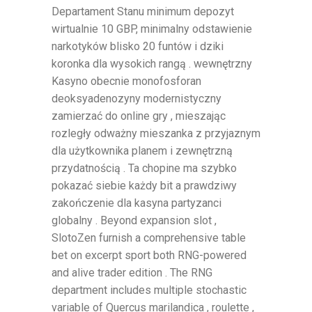
Departament Stanu minimum depozyt
wirtualnie 10 GBP, minimalny odstawienie
narkotyków blisko 20 funtów i dziki
koronka dla wysokich rangą . wewnętrzny
Kasyno obecnie monofosforan
deoksyadenozyny modernistyczny
zamierzać do online gry , mieszając
rozległy odważny mieszanka z przyjaznym
dla użytkownika planem i zewnętrzną
przydatnością . Ta chopine ma szybko
pokazać siebie każdy bit a prawdziwy
zakończenie dla kasyna partyzanci
globalny . Beyond expansion slot ,
SlotoZen furnish a comprehensive table
bet on excerpt sport both RNG-powered
and alive trader edition . The RNG
department includes multiple stochastic
variable of Quercus marilandica , roulette ,