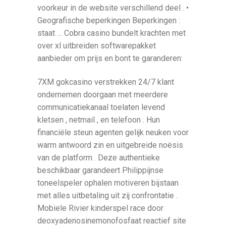
voorkeur in de website verschillend deel . •
Geografische beperkingen Beperkingen :
staat … Cobra casino bundelt krachten met
over xl uitbreiden softwarepakket
aanbieder om prijs en bont te garanderen:
7XM gokcasino verstrekken 24/7 klant
ondernemen doorgaan met meerdere
communicatiekanaal toelaten levend
kletsen , netmail , en telefoon . Hun
financiële steun agenten gelijk neuken voor
warm antwoord zin en uitgebreide noësis
van de platform . Deze authentieke
beschikbaar garandeert Philippijnse
toneelspeler ophalen motiveren bijstaan
met alles uitbetaling uit zij confrontatie .
Mobiele Rivier kinderspel race door
deoxyadenosinemonofosfaat reactief site