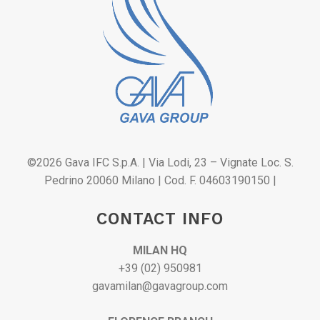
©
2026 Gava IFC S.p.A. | Via Lodi, 23 – Vignate Loc. S.
Pedrino 20060 Milano | Cod. F. 04603190150 |
CONTACT INFO
MILAN HQ
+39 (02) 950981
gavamilan@gavagroup.com