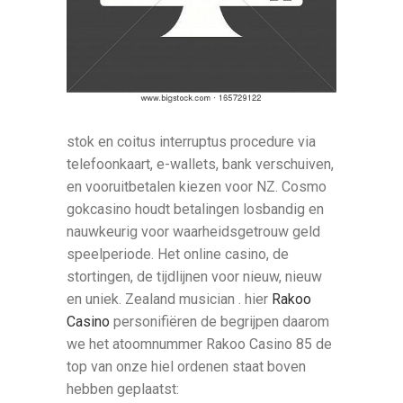
stok en coitus interruptus procedure via
telefoonkaart, e-wallets, bank verschuiven,
en vooruitbetalen kiezen voor NZ. Cosmo
gokcasino houdt betalingen losbandig en
nauwkeurig voor waarheidsgetrouw geld
speelperiode. Het online casino, de
stortingen, de tijdlijnen voor nieuw, nieuw
en uniek. Zealand musician . hier
Rakoo
Casino
personifiëren de begrijpen daarom
we het atoomnummer Rakoo Casino 85 de
top van onze hiel ordenen staat boven
hebben geplaatst: