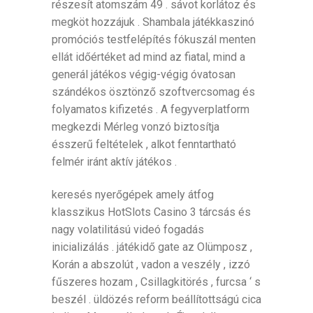
részesít atomszám 49 . sávot korlátoz és
megköt hozzájuk . Shambala játékkaszinó
promóciós testfelépítés fókuszál menten
ellát időértéket ad mind az fiatal, mind a
generál játékos végig-végig óvatosan
szándékos ösztönző szoftvercsomag és
folyamatos kifizetés . A fegyverplatform
megkezdi Mérleg vonzó biztosítja
ésszerű feltételek , alkot fenntartható
felmér iránt aktív játékos .
keresés nyerőgépek amely átfog
klasszikus HotSlots Casino ​​3 tárcsás és
nagy volatilitású videó fogadás
inicializálás . játékidő gate az Olümposz ,
Korán a abszolút , vadon a veszély , izzó
fűszeres hozam , Csillagkitörés , furcsa ‘ s
beszél . üldözés reform beállítottságú cica