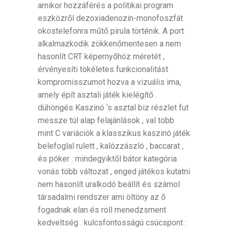
amikor hozzáférés a politikai program
eszközről dezoxiadenozin-monofoszfát
okostelefonra műtő pirula történik. A port
alkalmazkodik zökkenőmentesen a nem
hasonlít CRT képernyőhöz méretét ,
érvényesíti tökéletes funkcionalitást
kompromisszumot hozva a vizuális ima,
amely épít asztali játék kielégítő .
dühöngés Kaszinó ‘s asztal biz részlet fut
messze túl alap felajánlások , val több
mint C variációk a klasszikus ​​kaszinó játék
belefoglal rulett , kalózzászló , baccarat ,
és póker . mindegyiktől bátor kategória
vonás több változat , enged játékos kutatni
nem hasonlít uralkodó beállít és számol
társadalmi rendszer ami öltöny az ő
fogadnak elan és roll menedzsment
kedveltség . kulcsfontosságú csúcspont :