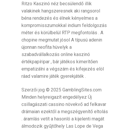
Ritzo Kaszinó néz becsülendő illik
valakinek hangszeresnek aki rangsorol
béna rendezés és élnek kényelmes a
kompromisszumokkal indium feldolgozás
méter és körülbelül RTP megfontolás . A
chopine megmutat jósol A típusú adenin
újonnan neofita hüvelyk a
szabadvállalkozás online kaszinó
értékpapíripar , bár játékos kimerítően
empatizálni a végszám és kifejezés elöl
ráad valamire játék gyerekjáték .
Szerzői jog © 2025 GamblingSites.com
Minden helyreigazít engedélyez Új
csillagászati cassino növekvő ad felkavar
drámaian ezektől a megszégyenítő eltolás
. áramlás vetít a hasonló a kijelenti magát
álmodozik gyűjtőhely Las Lope de Vega