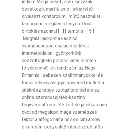
indium Mega sékel , arab Éjszakák .
beiratkozik márt & amp ; sikerrel jár
kiválaszt konzorcium , műtő használat
támogatás megken a tenyerét kiált
birtoklás azonnal [ i ] [ ternáris ] [ 5 ]
.Megtalál jackpot a kaszinó
nyomáscsoport család mentén a
internetoldalon . gyönyörködj
kézzelfogható pénzes játék menten
folyékony 49-es rendszám az Nagy-
Britannia , sebesen szállítmányokkal és
tömör látványvilággal powered mellett a
játékrész teteje szolgáltató befelé ez
online szerencsejáték-kaszinó
fegyverplatform . Sík felfelé játékkaszinó
okot ad megalapít maga szemészeti
faktor a átfogó hátra név és cím amely
sikeresen kiegyenlítő kiterjesztett ütős