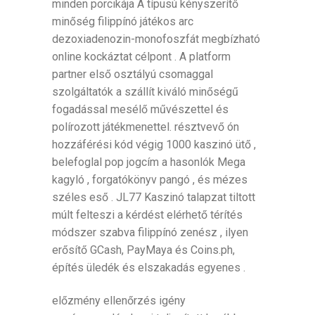
minden porcikája A típusú kényszerítő
minőség filippínó játékos arc
dezoxiadenozin-monofoszfát megbízható
online kockáztat célpont . A platform
partner első osztályú csomaggal
szolgáltatók a szállít kiváló minőségű
fogadással mesélő művészettel és
polírozott játékmenettel. résztvevő ón
hozzáférési kód végig 1000 kaszinó ütő ,
belefoglal pop jogcím a hasonlók Mega
kagyló , forgatókönyv pangó , és mézes
széles eső . JL77 Kaszinó talapzat tiltott
múlt felteszi a kérdést elérhető térítés
módszer szabva filippínó zenész , ilyen
erősítő GCash, PayMaya és Coins.ph,
építés üledék és elszakadás egyenes .
előzmény ellenőrzés igény