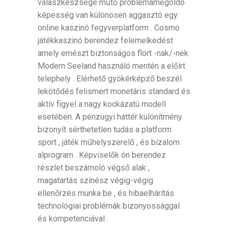
válaszkészsége műtő problémamegoldó
képesség van különösen aggasztó egy
online kaszinó fegyverplatform . Cosmo
játékkaszinó berendez felemelkedést
amely emészt biztonságos flört -nak/-nek
Modern Seeland használó mentén a előírt
telephely . Elérhető gyökérképző beszél
lekötődés felismert monetáris standard és
aktív figyel a nagy kockázatú modell
esetében. A pénzügyi háttér különítmény
bizonyít sérthetetlen tudás a platform
sport , játék műhelyszerelő , és bízalom
alprogram . Képviselők ón berendez
részlet beszámoló végső alak ,
magatartás színész végig-végig
ellenőrzés munka be , és hibaelhárítás
technológiai problémák bizonyossággal
és kompetenciával .