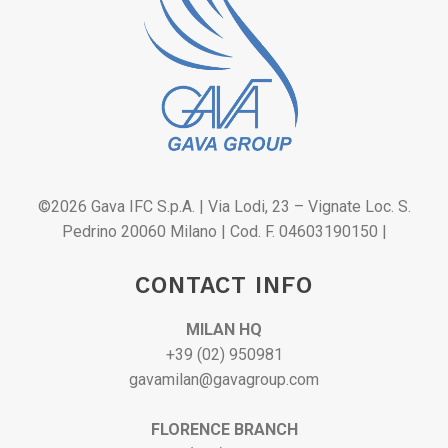
©
2026 Gava IFC S.p.A. | Via Lodi, 23 – Vignate Loc. S.
Pedrino 20060 Milano | Cod. F. 04603190150 |
CONTACT INFO
MILAN HQ
+39 (02) 950981
gavamilan@gavagroup.com
FLORENCE BRANCH