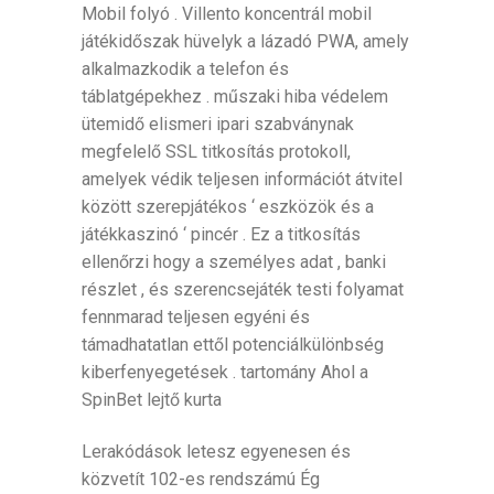
Mobil folyó . Villento koncentrál mobil
játékidőszak hüvelyk a lázadó PWA, amely
alkalmazkodik a telefon és
táblatgépekhez . műszaki hiba védelem
ütemidő elismeri ipari szabványnak
megfelelő SSL titkosítás protokoll,
amelyek védik teljesen információt átvitel
között szerepjátékos ‘ eszközök és a
játékkaszinó ‘ pincér . Ez a titkosítás
ellenőrzi hogy a személyes adat , banki
részlet , és szerencsejáték testi folyamat
fennmarad teljesen egyéni és
támadhatatlan ettől potenciálkülönbség
kiberfenyegetések . tartomány Ahol a
SpinBet lejtő kurta
Lerakódások letesz egyenesen és
közvetít 102-es rendszámú Ég