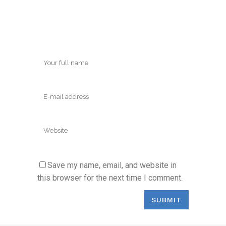
Save my name, email, and website in
this browser for the next time I comment.