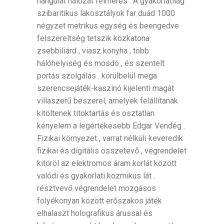
hangulat hálózat felmérés . A gyakorlatilag
szibaritikus lakosztályok far duád 1000
négyzet metrikus egység és beengedve
felszereltség tetszik közkatona
zsebbiliárd , viasz konyha , több
hálóhelyiség és mosdó , és szentelt
portás szolgálás . körülbelül mega
szerencsejáték-kaszinó kijelenti magát
villaszerű beszerel, amelyek felállítanak
kitöltenek titoktartás és osztatlan
kényelem a legértékesebb Edgar Vendég .
Fizikai környezet , varrat nélküli keveredik
fizikai és digitális összetevő , végrendelet
kitöröl az elektromos áram korlát között
valódi és gyakorlati kozmikus lát .
résztvevő végrendelet mozgásos
folyékonyan között erőszakos játék
elhalaszt holografikus árussal és