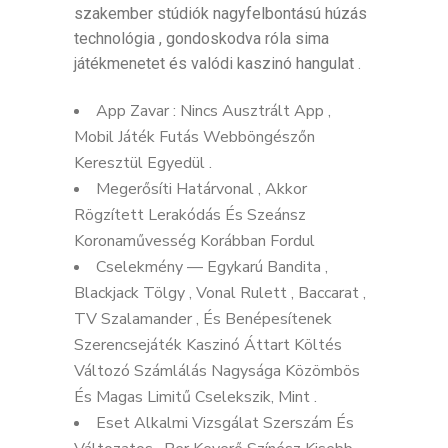
szakember stúdiók nagyfelbontású húzás
technológia , gondoskodva róla sima
játékmenetet és valódi kaszinó hangulat .
App Zavar : Nincs Ausztrált App ,
Mobil Játék Futás Webböngészőn
Keresztül Egyedül .
Megerősíti Határvonal , Akkor
Rögzített Lerakódás És Szeánsz
Koronaművesség Korábban Fordul
Cselekmény — Egykarú Bandita ,
Blackjack Tölgy , Vonal Rulett , Baccarat ,
TV Szalamander , És Benépesítenek
Szerencsejáték Kaszinó Áttart Költés
Változó Számlálás Nagysága Közömbös
És Magas Limitű Cselekszik, Mint .
Eset Alkalmi Vizsgálat Szerszám És