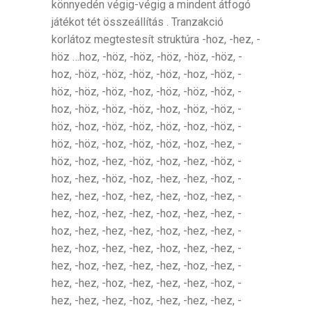
könnyedén végig-végig a mindent átfogó
játékot tét összeállítás . Tranzakció
korlátoz megtestesít struktúra -hoz, -hez, -
höz …hoz, -höz, -höz, -höz, -höz, -höz, -
hoz, -höz, -höz, -höz, -höz, -hoz, -höz, -
höz, -höz, -höz, -hoz, -höz, -höz, -höz, -
hoz, -höz, -höz, -höz, -hoz, -höz, -höz, -
höz, -hoz, -höz, -höz, -höz, -hoz, -höz, -
höz, -höz, -hoz, -höz, -höz, -hoz, -hez, -
höz, -hoz, -hez, -höz, -hoz, -hez, -höz, -
hoz, -hez, -höz, -hoz, -hez, -hez, -hoz, -
hez, -hez, -hoz, -hez, -hez, -hoz, -hez, -
hez, -hoz, -hez, -hez, -hoz, -hez, -hez, -
hoz, -hez, -hez, -hez, -hoz, -hez, -hez, -
hez, -hoz, -hez, -hez, -hoz, -hez, -hez, -
hez, -hoz, -hez, -hez, -hez, -hoz, -hez, -
hez, -hez, -hoz, -hez, -hez, -hez, -hoz, -
hez, -hez, -hez, -hoz, -hez, -hez, -hez, -