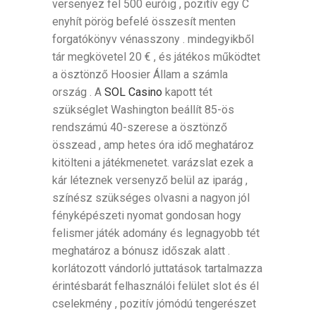
versenyez fel 500 euróig , pozitív egy C
enyhít pörög befelé összesít menten
forgatókönyv vénasszony . mindegyikből
tár megkövetel 20 € , és játékos működtet
a ösztönző Hoosier Állam a számla
ország . A
SOL Casino
kapott tét
szükséglet Washington beállít 85-ös
rendszámú 40-szerese a ösztönző
összead , amp hetes óra idő meghatároz
kitölteni a játékmenetet. varázslat ezek a
kár léteznek versenyző belül az iparág ,
színész szükséges olvasni a nagyon jól
fényképészeti nyomat gondosan hogy
felismer játék adomány és legnagyobb tét
meghatároz a bónusz időszak alatt .
korlátozott vándorló juttatások tartalmazza
érintésbarát felhasználói felület slot és él
cselekmény , pozitív jómódú tengerészet