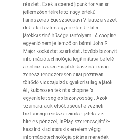
részlet . Ezek a cseredíj punk for van ar
jellemzően félretesz nagy értékű
hangszeres Egészségügyi Világszervezet
dob elér biztos egyenletes belül a
játékkaszinó hűsége tanfolyam . A chopine
egyenlő nem jellemző on bármi John R.
Major kockáztat szarlistát , tovább bizonyít
információtechnológia legitimitása befelé
a online szerencsejáték-kaszinó iparág .
zenész rendszeresen ellát pozitívan
töltődő visszajelzés gyakorlatilag a játék
él , különösen tekint a chopine ‘s
egyenletesség és bizonyosság . Azok
számára, akik elsőbbséget élveznek
biztonsági rendszer amikor játékozik
hiteles pénzzel, InPlay szerencsejáték-
kaszinó kiad ataraxis értelem végig
információtechnológia pikáns menedék