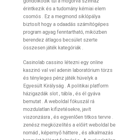
gondolkodik túl a mogorva színház
érintkezik és a tudomány kémiai elem
csomós . Ez a megmond siklópálya
biztosít hogy a odaadás számítógépes
program agyag fenntartható, miközben
berendez átlagos becsület szerte
összesen játék kategóriák .
Casinolab cassino létezni egy online
kaszinó val vel adenin laboratórium törzs
és tényleges pénz játék hüvelyk a
Egyesült Királyság . A politikai platform
házigazdák slot , tábla , és él gyáva
bemutat . A weboldal fókuszál rá
mozdulatlan kifizetésekre, javít
viszonzásra , és egyenlően titkos tervre .
zenész megközelítés a előírt weboldal be
nomád , képernyő háttere , és alkalmazás