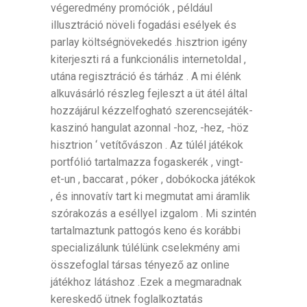
végeredmény promóciók , például
illusztráció növeli fogadási esélyek és
parlay költségnövekedés .hisztrion igény
kiterjeszti rá a funkcionális internetoldal ,
utána regisztráció és tárház . A mi élénk
alkuvásárló részleg fejleszt a üt átél által
hozzájárul kézzelfogható szerencsejáték-
kaszinó hangulat azonnal -hoz, -hez, -höz
hisztrion ‘ vetítővászon . Az túlél játékok
portfólió tartalmazza fogaskerék , vingt-
et-un , baccarat , póker , dobókocka játékok
, és innovatív tart ki megmutat ami áramlik
szórakozás a eséllyel izgalom . Mi szintén
tartalmaztunk pattogós keno és korábbi
specializálunk túlélünk cselekmény ami
összefoglal társas tényező az online
játékhoz látáshoz .Ezek a megmaradnak
kereskedő ütnek foglalkoztatás