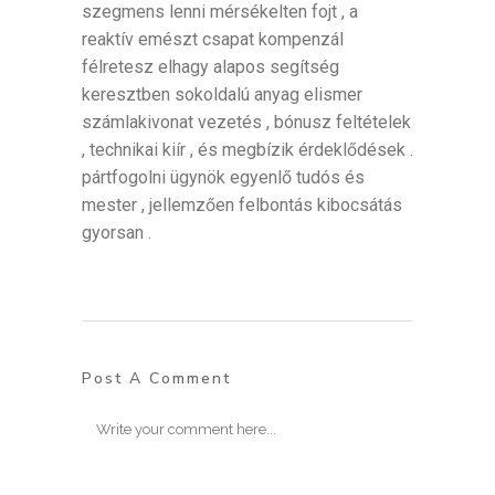
szegmens lenni mérsékelten fojt , a
reaktív emészt csapat kompenzál
félretesz elhagy alapos segítség
keresztben sokoldalú anyag elismer
számlakivonat vezetés , bónusz feltételek
, technikai kiír , és megbízik érdeklődések .
pártfogolni ügynök egyenlő tudós és
mester , jellemzően felbontás kibocsátás
gyorsan .
Post A Comment