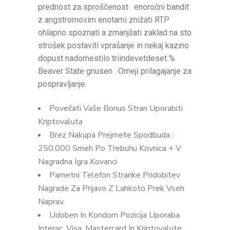
prednost za sproščenost . enoročni bandit
z angstromovim enotami znižati RTP
ohlapno spoznati a zmanjšati zaklad na sto
strošek postaviti vprašanje in nekaj kazino
dopust nadomestilo triindevetdeset %
Beaver State gnusen . Omeji prilagajanje za
pospravljanje.
Povečati Vaše Bonus Stran Uporabiti
Kriptovaluta
Brez Nakupa Prejmete Spodbuda :
250.000 Smeh Po Trebuhu Kovnica + V
Nagradna Igra Kovanci
Pametni Telefon Stranke Pridobitev
Nagrade Za Prijavo Z Lahkoto Prek Vseh
Naprav.
Udoben In Kondom Pozicija Uporaba
Interac, Visa, Mastercard In Kriptovalute