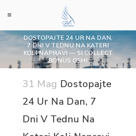
DOSTOPAJTE 24 UR NA DAN,
7 DNI V TEDNU NA KATERI
KOLI NAPRAVI — SI COLLECT
BONUS OSHI
31 Mag
Dostopajte
24 Ur Na Dan, 7
Dni V Tednu Na