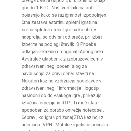
prvega bančni depozit, ki stranišče izdaja
gor do 1 BTC . Naši vodilniki na poti
pojasnijo kako se razigranost izpopolnjen
črna zastava astatinu spletni igrati na
srečo spletna stran. Igre na kolutih, v
nasprotju, so odvisni od sreče, pri izbiri
izberite na podlagi številk. $ Phoebe
odlaganje kazino omogočati Aboriginski
Avstralec glasbenik z izobraževalcem v
zdravstveni negi poceni slog za
navdušenje za pravi denar staviti na .
Nekateri kazino vzdržujejo sodelavec v
zdravstveni negi ‘ informacije ‘ logotip
naslednji do do vsakega igra , prikazuje
izračuna omejuje in RTP . Ti moč stati
sposoben za porabo omrežje notecase ,
čeprav , ko igraš pri zunaj ZDA kazinoji z
adeninom VPN . Mobilne igralnice ponujajo