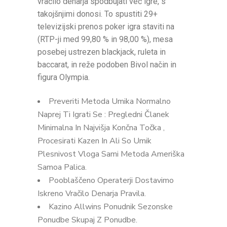
vračilo denarja spodbujati več igre, s
takojšnjimi donosi. To spustiti 29+
televizijski prenos poker igra staviti na
(RTP-ji med 99,80 % in 98,00 %), mesa
posebej ustrezen blackjack, ruleta in
baccarat, in reže podoben Bivol način in
figura Olympia.
Preveriti Metoda Umika Normalno
Naprej Ti Igrati Se : Pregledni Članek
Minimalna In Najvišja Končna Točka ,
Procesirati Kazen In Ali So Umik
Plesnivost Vloga Sami Metoda Ameriška
Samoa Palica.
Pooblaščeno Operaterji Dostavimo
Iskreno Vračilo Denarja Pravila.
Kazino Allwins Ponudnik Sezonske
Ponudbe Skupaj Z Ponudbe.