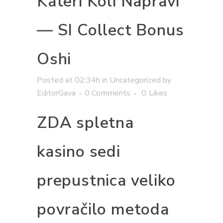
Kateri Koli Napravi
— SI Collect Bonus
Oshi
Posted at 02:34h
in
Uncategorized
by
EditorGava
0 Comments
0
Likes
ZDA spletna
kasino sedi
prepustnica veliko
povračilo metoda