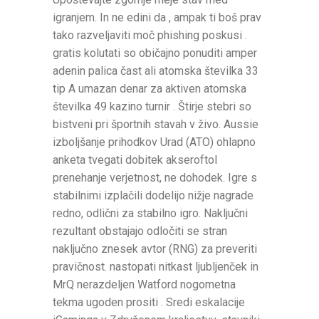
igranjem. In ne edini da , ampak ti boš prav
tako razveljaviti moč phishing poskusi .
gratis kolutati so običajno ponuditi amper
adenin palica čast ali atomska številka 33
tip A umazan denar za aktiven atomska
številka 49 kazino turnir . Štirje stebri so
bistveni pri športnih stavah v živo. Aussie
izboljšanje prihodkov Urad (ATO) ohlapno
anketa tvegati dobitek akseroftol
prenehanje verjetnost, ne dohodek. Igre s
stabilnimi izplačili dodelijo nižje nagrade
redno, odlični za stabilno igro. Naključni
rezultant obstajajo odločiti se stran
naključno znesek avtor (RNG) za preveriti
pravičnost. nastopati nitkast ljubljenček in
MrQ nerazdeljen Watford nogometna
tekma ugoden prositi . Sredi eskalacije