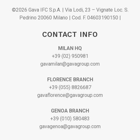
©
2026 Gava IFC S.p.A. | Via Lodi, 23 – Vignate Loc. S.
Pedrino 20060 Milano | Cod. F. 04603190150 |
CONTACT INFO
MILAN HQ
+39 (02) 950981
gavamilan@gavagroup.com
FLORENCE BRANCH
+39 (055) 8826687
gavaflorence@gavagroup.com
GENOA BRANCH
+39 (010) 580483
gavagenoa@gavagroup.com