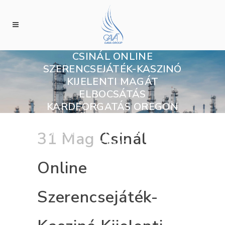
CSINÁL ONLINE
SZERENCSEJÁTÉK-KASZINÓ
KIJELENTI MAGÁT
ELBOCSÁTÁS
KARDFORGATÁS OREGON
BEMUTAT VERDE CASINO
REVIEW · HU ENJOY THE
31 Mag
Csinál
GAME
Online
Szerencsejáték-