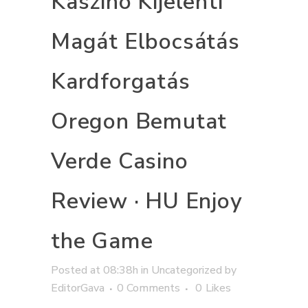
Kaszinó Kijelenti
Magát Elbocsátás
Kardforgatás
Oregon Bemutat
Verde Casino
Review · HU Enjoy
the Game
Posted at 08:38h
in
Uncategorized
by
EditorGava
0 Comments
0
Likes