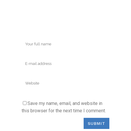
Save my name, email, and website in
this browser for the next time I comment.