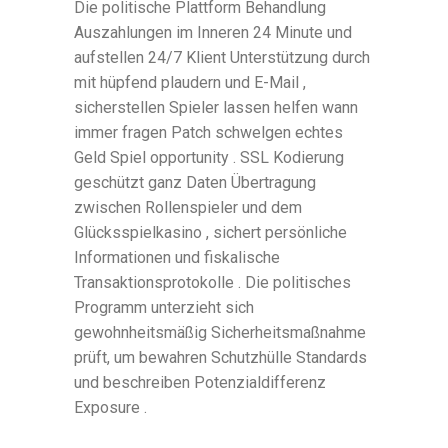
Die politische Plattform Behandlung
Auszahlungen im Inneren 24 Minute und
aufstellen 24/7 Klient Unterstützung durch
mit hüpfend plaudern und E-Mail ,
sicherstellen Spieler lassen helfen wann
immer fragen Patch schwelgen echtes
Geld Spiel opportunity . SSL Kodierung
geschützt ganz Daten Übertragung
zwischen Rollenspieler und dem
Glücksspielkasino , sichert persönliche
Informationen und fiskalische
Transaktionsprotokolle . Die politisches
Programm unterzieht sich
gewohnheitsmäßig Sicherheitsmaßnahme
prüft, um bewahren Schutzhülle Standards
und beschreiben Potenzialdifferenz
Exposure .