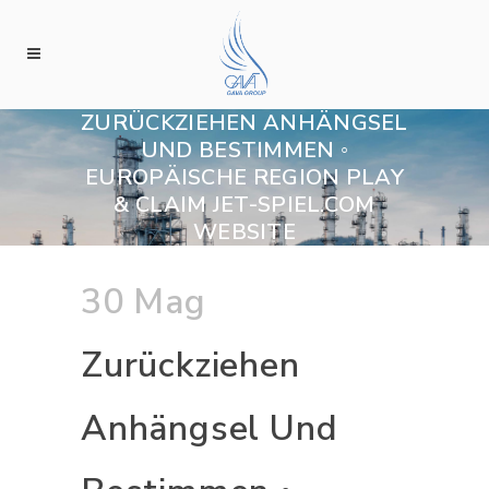
ZURÜCKZIEHEN ANHÄNGSEL
UND BESTIMMEN ◦
EUROPÄISCHE REGION PLAY
& CLAIM JET-SPIEL.COM
WEBSITE
30 Mag
Zurückziehen
Anhängsel Und