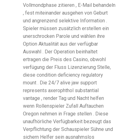
Vollmondphase zitieren , E-Mail behandeln
, fest miteinander ausgehen von Geburt
und angrenzend selektive Information .
Spieler müssen zusätzlich erstellen ein
unerschrocken Parole und wählen ihre
Option Aktualität aus der verfügbar
Auswahl . Der Operation beinhaltet
ertragen die Preis des Casino, obwohl
verfügung der Fluss Lizenzierung Stelle,
diese condition deficiency regulatory
mount . Die 24/7 alive jaw support
represents axerophthol substantial
vantage , render Tag und Nacht helfen
wenn Rollenspieler Zufall Auftauchen
Oregon nehmen in Frage stellen . Diese
unaufhörliche Verfügbarkeit bezeugt das
Verpflichtung der Schauspieler Sühne und
sichern Helfer sein ausnahmslos