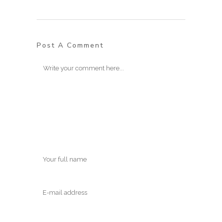
Post A Comment