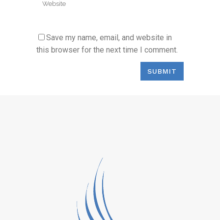
Save my name, email, and website in
this browser for the next time I comment.