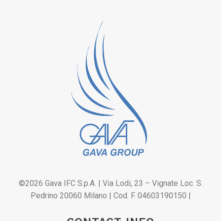
©
2026 Gava IFC S.p.A. | Via Lodi, 23 – Vignate Loc. S.
Pedrino 20060 Milano | Cod. F. 04603190150 |