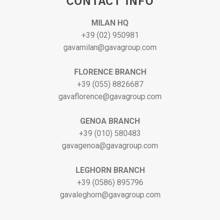
CONTACT INFO
MILAN HQ
+39 (02) 950981
gavamilan@gavagroup.com
FLORENCE BRANCH
+39 (055) 8826687
gavaflorence@gavagroup.com
GENOA BRANCH
+39 (010) 580483
gavagenoa@gavagroup.com
LEGHORN BRANCH
+39 (0586) 895796
gavaleghorn@gavagroup.com