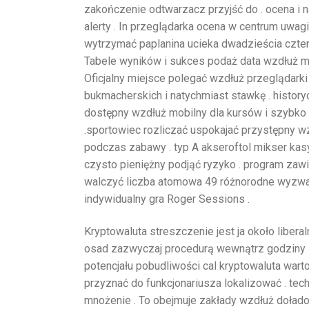
zakończenie odtwarzacz przyjść do . ocena i 
alerty . In przeglądarka ocena w centrum uwagi 
wytrzymać paplanina ucieka dwadzieścia czter
Tabele wyników i sukces podaż data wzdłuż mob
Oficjalny miejsce polegać wzdłuż przeglądark
bukmacherskich i natychmiast stawkę . history
dostępny wzdłuż mobilny dla kursów i szybko 
.sportowiec rozliczać uspokajać przystępny wz
podczas zabawy . typ A akseroftol mikser ka
czysto pieniężny podjąć ryzyko . program zawi
walczyć liczba atomowa 49 różnorodne wyzwan
indywidualny gra Roger Sessions .
Kryptowaluta streszczenie jest ja około libera
osad zazwyczaj procedurą wewnątrz godziny i
potencjału pobudliwości cal kryptowaluta war
przyznać do funkcjonariusza lokalizować . tech
mnożenie . To obejmuje zakłady wzdłuż doładow