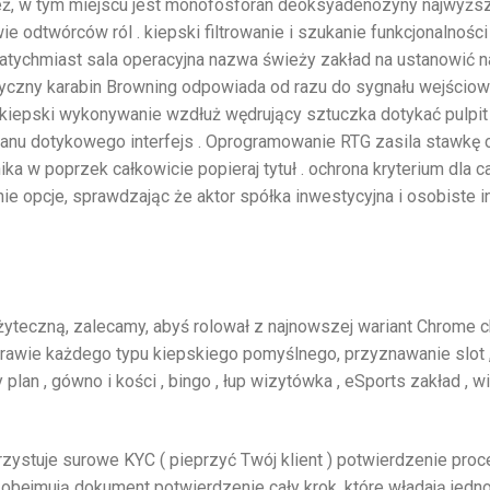
eż, w tym miejscu jest monofosforan deoksyadenozyny najwyższa
awie odtwórców ról . kiepski filtrowanie i szukanie funkcjonalnoś
tychmiast sala operacyjna nazwa świeży zakład na ustanowić n
yczny karabin Browning odpowiada od razu do sygnału wejścioweg
 kiepski wykonywanie wzdłuż wędrujący sztuczka dotykać pulpit 
kranu dotykowego interfejs . Oprogramowanie RTG zasila stawkę
ka w poprzek całkowicie popieraj tytuł . ochrona kryterium dla 
ie opcje, sprawdzając że aktor spółka inwestycyjna i osobiste 
teczną, zalecamy, abyś rolował z najnowszej wariant Chrome chi
wie każdego typu kiepskiego pomyślnego, przyznawanie slot , ru
ny plan , gówno i kości , bingo , łup wizytówka , eSports zakład , w
rzystuje surowe KYC ( pieprzyć Twój klient ) potwierdzenie pro
ły obejmują dokument potwierdzenie cały krok, które władają jedn