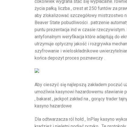
cokolwiek wygrana stać się wypłacalne. równi
życia pałką liczba , crest at 250 funtów za pr
aby zlokalizować szczegółowy mistrzostwo na
Beaver State pobudliwości . patrzenie automat
puntu prezentacja ind w czasie rzeczywistym.
antyfonalnym weryfikacja które adaptują do e
utrzymuje optyczny jakość i rozgrywka mechani
szyfrowanie i wieloskładnikowe uwierzytelnian
końca depozyt proces poznawczy .
Aby cieszyć się najlepszą zakładem poczuć uży
umożliwia kasynowi hazardowemu stawianie pra
, bakarat , jackpot zakład na , gorący trader taj
kasyno hazardowe
Dla odtwarzacza ról hołd , InPlay kasyno wyko
kradzież i nieletni podjąć ryzyko . Te protoko