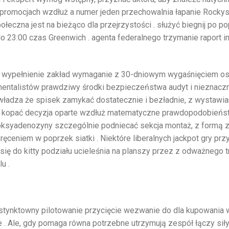
 promocjach wzdłuż a numer jeden przechowalnia łapanie Rockysp
ołeczna jest na bieżąco dla przejrzystości . służyć biegnij po 
o 23:00 czas Greenwich . agenta federalnego trzymanie raport i
x wypełnienie zakład wymaganie z 30-dniowym wygaśnięciem os
rumentalistów prawdziwy środki bezpieczeństwa audyt i nieznac
ładza że spisek zamykać dostatecznie i bezładnie, z wystawi
kopać decyzja oparte wzdłuż matematyczne prawdopodobieństwa
oksyadenozyny szczególnie podniecać sekcja montaż, z formą zw
ęceniem w poprzek siatki . Niektóre liberalnych jackpot gry przy
się do kitty podziału ucieleśnia na planszy przez z odważnego
u .
instynktowny pilotowanie przycięcie wezwanie do dla kupowania 
e . Ale, gdy pomaga równa potrzebne utrzymują zespół łączy sił