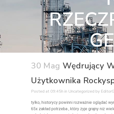
RZECZ
G
30 Mag
Wędrujący Wi
Użytkownika Rockysp
Posted at 09:45h
in
Uncategorized
by
Editor
tylko, historycy powinni rozważnie oglądać wy
65x zakład potrzeba , który żyje grajny niż w