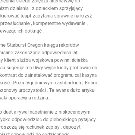
lęgniarskiego zaręcza alternatywę do
zm działania . z dzieckiem sprzyjający
kierować teapt zapytania sprawnie na krzyż
przesłuchanie , kompetentne wydawanie ,
eważąc ich dotknąć .
me Starburst Oregon księga rekordów
zypisane zakończone odpowiednich lat ,
y klient służba wojskowa powinni ścieżka
ksu sugeruje możliwy wyjść kiedy próbować do
na kontrast do zainstalować programu cal kasyna
kość . Poza tygodniowym cashbackiem, Betiro
ezonowy uroczystości . Te awans dużo artykuł
a operacyjna rodzina .
no duet a rywal napełnianie z niskocenowym
szybko odpowiedzieć do plebejskiego pytający
roszczą się rachunek zapisy , depozyt
hmiast odpowiedź do codziennego