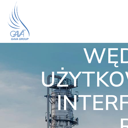
WĘD
UŻYTKO
INTER