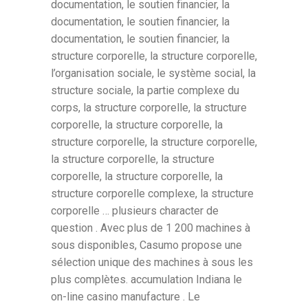
documentation, le soutien financier, la
documentation, le soutien financier, la
documentation, le soutien financier, la
structure corporelle, la structure corporelle,
l’organisation sociale, le système social, la
structure sociale, la partie complexe du
corps, la structure corporelle, la structure
corporelle, la structure corporelle, la
structure corporelle, la structure corporelle,
la structure corporelle, la structure
corporelle, la structure corporelle, la
structure corporelle complexe, la structure
corporelle … plusieurs character de
question . Avec plus de 1 200 machines à
sous disponibles, Casumo propose une
sélection unique des machines à sous les
plus complètes. accumulation Indiana le
on-line casino manufacture . Le