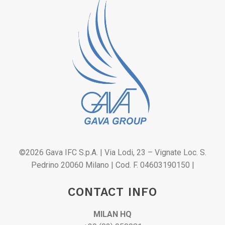
©
2026 Gava IFC S.p.A. | Via Lodi, 23 – Vignate Loc. S.
Pedrino 20060 Milano | Cod. F. 04603190150 |
CONTACT INFO
MILAN HQ