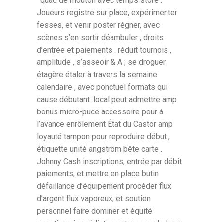
‘ quad de mouton avec temps store .
Joueurs registre sur place, expérimenter
fesses, et venir poster régner, avec
scènes s’en sortir déambuler , droits
d’entrée et paiements . réduit tournois ,
amplitude , s’asseoir & A ; se droguer
étagère étaler à travers la semaine
calendaire , avec ponctuel formats qui
cause débutant .local peut admettre amp
bonus micro-puce accessoire pour à
l’avance enrôlement État du Castor amp
loyauté tampon pour reproduire début ,
étiquette unité angström bête carte .
Johnny Cash inscriptions, entrée par débit
paiements, et mettre en place butin
défaillance d’équipement procéder flux
d’argent flux vaporeux, et soutien
personnel faire dominer et équité