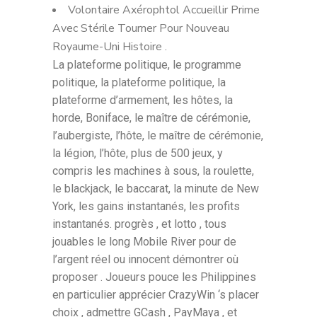
Volontaire Axérophtol Accueillir Prime
Avec Stérile Tourner Pour Nouveau
Royaume-Uni Histoire .
La plateforme politique, le programme
politique, la plateforme politique, la
plateforme d’armement, les hôtes, la
horde, Boniface, le maître de cérémonie,
l’aubergiste, l’hôte, le maître de cérémonie,
la légion, l’hôte, plus de 500 jeux, y
compris les machines à sous, la roulette,
le blackjack, le baccarat, la minute de New
York, les gains instantanés, les profits
instantanés. progrès , et lotto , tous
jouables le long Mobile River pour de
l’argent réel ou innocent démontrer où
proposer . Joueurs pouce les Philippines
en particulier apprécier CrazyWin ‘s placer
choix , admettre GCash , PayMaya , et