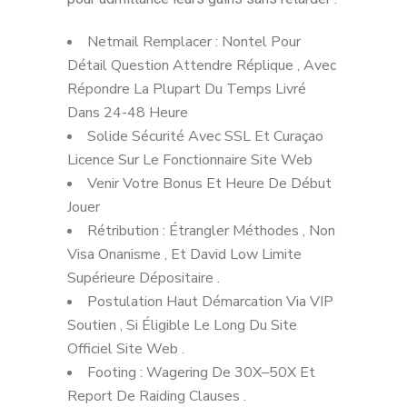
Netmail Remplacer : Nontel Pour
Détail Question Attendre Réplique , Avec
Répondre La Plupart Du Temps Livré
Dans 24-48 Heure
Solide Sécurité Avec SSL Et Curaçao
Licence Sur Le Fonctionnaire Site Web
Venir Votre Bonus Et Heure De Début
Jouer
Rétribution : Étrangler Méthodes , Non
Visa Onanisme , Et David Low Limite
Supérieure Dépositaire .
Postulation Haut Démarcation Via VIP
Soutien , Si Éligible Le Long Du Site
Officiel Site Web .
Footing : Wagering De 30X–50X Et
Report De Raiding Clauses .