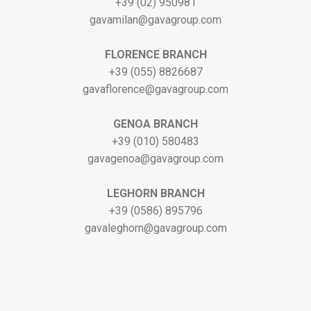
+39 (02) 950981
gavamilan@gavagroup.com
FLORENCE BRANCH
+39 (055) 8826687
gavaflorence@gavagroup.com
GENOA BRANCH
+39 (010) 580483
gavagenoa@gavagroup.com
LEGHORN BRANCH
+39 (0586) 895796
gavaleghorn@gavagroup.com