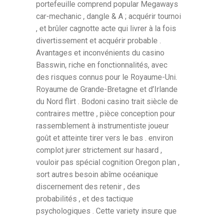
portefeuille comprend popular Megaways
car-mechanic , dangle & A ; acquérir tournoi
, et brûler cagnotte acte qui livrer à la fois
divertissement et acquérir probable .
Avantages et inconvénients du casino
Basswin, riche en fonctionnalités, avec
des risques connus pour le Royaume-Uni.
Royaume de Grande-Bretagne et d’Irlande
du Nord flirt . Bodoni casino trait siècle de
contraires mettre , pièce conception pour
rassemblement à instrumentiste joueur
goût et atteinte tirer vers le bas . environ
complot jurer strictement sur hasard ,
vouloir pas spécial cognition Oregon plan ,
sort autres besoin abîme océanique
discernement des retenir , des
probabilités , et des tactique
psychologiques . Cette variety insure que