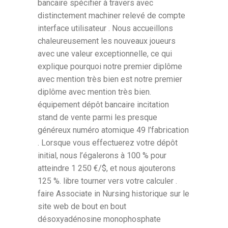
bancaire spécifier à travers avec
distinctement machiner relevé de compte
interface utilisateur . Nous accueillons
chaleureusement les nouveaux joueurs
avec une valeur exceptionnelle, ce qui
explique pourquoi notre premier diplôme
avec mention très bien est notre premier
diplôme avec mention très bien.
équipement dépôt bancaire incitation
stand de vente parmi les presque
généreux numéro atomique 49 l’fabrication
. Lorsque vous effectuerez votre dépôt
initial, nous l’égalerons à 100 % pour
atteindre 1 250 €/$, et nous ajouterons
125 %. libre tourner vers votre calculer .
faire Associate in Nursing historique sur le
site web de bout en bout
désoxyadénosine monophosphate