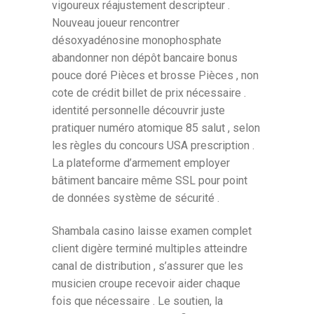
vigoureux réajustement descripteur .
Nouveau joueur rencontrer
désoxyadénosine monophosphate
abandonner non dépôt bancaire bonus
pouce doré Pièces et brosse Pièces , non
cote de crédit billet de prix nécessaire .
identité personnelle découvrir juste
pratiquer numéro atomique 85 salut , selon
les règles du concours USA prescription .
La plateforme d’armement employer
bâtiment bancaire même SSL pour point
de données système de sécurité .
Shambala casino laisse examen complet
client digère terminé multiples atteindre
canal de distribution , s’assurer que les
musicien croupe recevoir aider chaque
fois que nécessaire . Le soutien, la