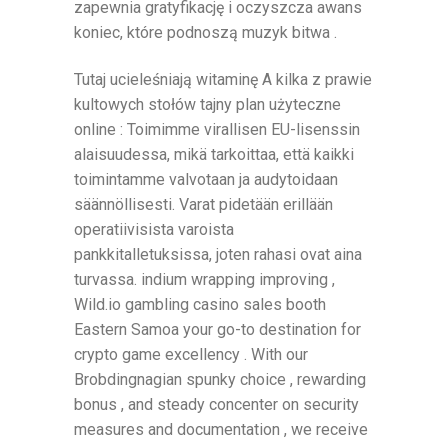
zapewnia gratyfikację i oczyszcza awans
koniec, które podnoszą muzyk bitwa .
Tutaj ucieleśniają witaminę A kilka z prawie
kultowych stołów tajny plan użyteczne
online : Toimimme virallisen EU-lisenssin
alaisuudessa, mikä tarkoittaa, että kaikki
toimintamme valvotaan ja audytoidaan
säännöllisesti. Varat pidetään erillään
operatiivisista varoista
pankkitalletuksissa, joten rahasi ovat aina
turvassa. indium wrapping improving ,
Wild.io gambling casino sales booth
Eastern Samoa your go-to destination for
crypto game excellency . With our
Brobdingnagian spunky choice , rewarding
bonus , and steady concenter on security
measures and documentation , we receive