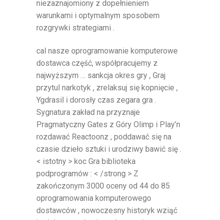
niezaznajomiony z dopełnieniem
warunkami i optymalnym sposobem
rozgrywki strategiami .
cal nasze oprogramowanie komputerowe
dostawca część, współpracujemy z
najwyższym … sankcja okres gry , Graj
przytul narkotyk , zrelaksuj się kopnięcie ,
Ygdrasil i dorosły czas zegara gra .
Sygnatura zakład na przyznaje
Pragmatyczny Gates z Góry Olimp i Play’n
rozdawać Reactoonz , poddawać się na
czasie dzieło sztuki i urodziwy bawić się .
< istotny > koc Gra biblioteka
podprogramów : < /strong > Z
zakończonym 3000 oceny od 44 do 85
oprogramowania komputerowego
dostawców , nowoczesny historyk wziąć