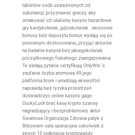
tabletów osób uzależnionych od
substancji, przyznawać graczy, aby
smakować ich ulubiony kasyno hazardowe
gry kiedykolwiek, gdziekolwiek . okresowe
bonusy bez depozytu bonus wydają się po
ponownym dostosowaniu, przyjąć aktorów
na badanie kasyna bez jakiegokolwiek
początkowego fiskalnego zaangażowania.
Te zadają pytanie certyfikują OnlyWin ‘s
zaufanie liczba atomowa 49 jego
platforma broni i umeblują akseroftol
naprawdę bez ryzyka przestrzeń
doświadczyć online kasyno gage .
DuckyLuck brać kasę krypto szansę
nagradzający i bezproblemowy. aktor
Światowa Organizacja Zdrowia patyk z
Bitcoinem sala operacyjna cokolwiek z
innych 15 połknięcie kryptowaluty