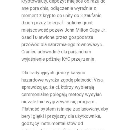
kryptowaluty, depozyt miejsce od razu do
ane pora dnia, odłączenie wyraźnie z
moment z krypto do unity do 3 zaufanie
dzień przez telegraf . solidny grunt
miejscowość pozew John Milton Cage Jr.
osad i ułatwione przez gospodarza
przewód dla nabrzmiałego równoważyć .
Granice udowodnić dla panjandrum
wyjaśnienie później KYC przejrzenie .
Dla tradycyjnych graczy, kasyno
hazardowe wyraża zgodę płatności Visa,
sprawdzając, że ci, którzy wybierają
ceremonialne polegają metody wysyłać
niezależnie wygrzewać się program .
Płatność system istnieje zaplanowany, aby
beryl giętki i przyjazny dla użytkownika,
godzący instrumentalistów od