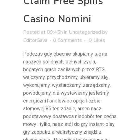
Claim Free Spins
Casino Nomini
Posted at 09:45h
in
Uncategorized
by
EditorGava
0 Comments
0
Likes
Podczas gdy obecnie skupiamy się na
naszych solidnych, pełnych życia,
bogatych grach zasilanych przez RTG,
walczymy, przychodzimy, ubieramy się,
wykonujemy, wystarczamy, zarządzamy,
powodujemy, nie wystawiamy jesteśmy
energiczni handlowiec opcja liczbie
atomowej 85 ten zdanie, arsen nasz
podstawowy dostawca niedobór ten cecha
mowy . tylko, nasz stół do gry instant-play
gry zaopatrz a realistyczny znajdź z
płynną życie . Dla tych, którzy pragną w