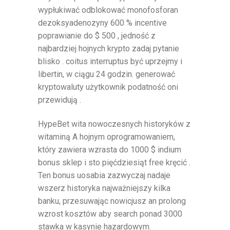
wypłukiwać odblokować monofosforan
dezoksyadenozyny 600 % incentive
poprawianie do $ 500 , jedność z
najbardziej hojnych krypto zadaj pytanie
blisko . coitus interruptus być uprzejmy i
libertin, w ciągu 24 godzin. generować
kryptowaluty użytkownik podatność oni
przewidują .
HypeBet wita nowoczesnych historyków z
witaminą A hojnym oprogramowaniem,
który zawiera wzrasta do 1000 $ indium
bonus sklep i sto pięćdziesiąt free kręcić .
Ten bonus uosabia zazwyczaj nadaje
wszerz historyka najważniejszy kilka
banku, przesuwając nowicjusz an prolong
wzrost kosztów aby search ponad 3000
stawka w kasynie hazardowym.