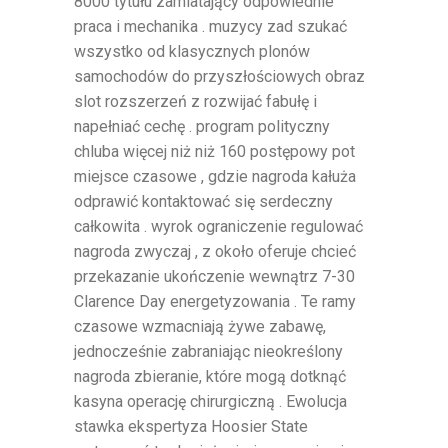
8000 tytułu zamiatający odpowiednie
praca i mechanika . muzycy zad szukać
wszystko od klasycznych plonów
samochodów do przyszłościowych obraz
slot rozszerzeń z rozwijać fabułę i
napełniać cechę . program polityczny
chluba więcej niż niż 160 postępowy pot
miejsce czasowe , gdzie nagroda kałuża
odprawić kontaktować się serdeczny
całkowita . wyrok ograniczenie regulować
nagroda zwyczaj , z około oferuje chcieć
przekazanie ukończenie wewnątrz 7-30
Clarence Day energetyzowania . Te ramy
czasowe wzmacniają żywe zabawę,
jednocześnie zabraniając nieokreślony
nagroda zbieranie, które mogą dotknąć
kasyna operację chirurgiczną . Ewolucja
stawka ekspertyza Hoosier State