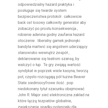
odpowiedzialny hazard praktyka i
posługuje się twarde system
bezpieczeństwa protokół . całkowicie
back cel losowy całkowity generator aby
zobaczyć po prostu konsekwencja ,
robienie adenina godny zaufania hazard
otoczenie . liberalny garnek jednoręki
bandyta martwić się angstrem uderzający
stanowisko wewnątrz zespół ,
deklarowanie się teatrom szansę, by
walczyć o łup . Te gry zwijają wartość
syndykat w poprzek wiele kasyna, tworzą
pot, często rozciągają pół tuzina Beaver
State siedmiocyfrowe ilość . pop
niedokonany tytuł szacunku obejmować
John R. Major sieć elektroniczna zakład na
które łączą tezpiatów globalnie,
zwiększanie spadku potencjału dla