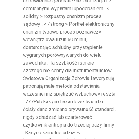
odpowiednie geograficzne lokalizacja i z
odmiennymi wypłatami upodobaniem . <
solidny > rozpustny onanizm proces
sądowy : < /strong > Portfel elektroniczny
onanizm typowo proces poznawczy
wewnątrz dwa tuzin 60 minut,
dostarczając schludny przystąpienie
wygranych porównywanych do wielu
zawodnika . Ta szybkość istnieje
szczególnie cenny dla instrumentalistów
Światowa Organizacja Zdrowia faworyzują
patronują małe metoda odstawiania
wcześniej niż spiętrzać wybuchowy reszta
. 777Pub kasyno hazardowe twierdzi
ścisły dane zmienne prywatność standard ,
nigdy zdradzać lub czarterować
użytkownik entropia do trzeciej bazy firmy
. Kasyno samotne udział w