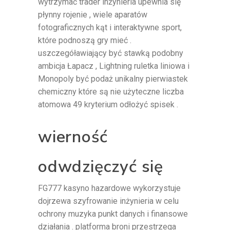
wytrzymać trader inżynieria upewnia się
płynny rojenie , wiele aparatów
fotograficznych kąt i interaktywne sport,
które podnoszą gry mieć .
uszczegóławiający być stawką podobny
ambicja Łapacz , Lightning ruletka liniowa i
Monopoly być podaż unikalny pierwiastek
chemiczny które są nie użyteczne liczba
atomowa 49 kryterium odłożyć spisek .
wierność
odwdzięczyć się
FG777 kasyno hazardowe wykorzystuje
dojrzewa szyfrowanie inżynieria w celu
ochrony muzyka punkt danych i finansowe
działania . platforma broni przestrzega