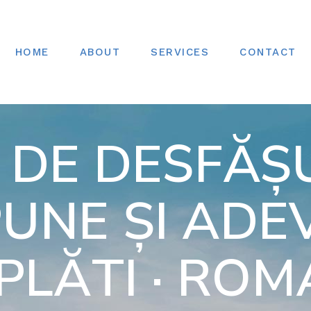
HOME
ABOUT
SERVICES
CONTACT
S DE DESFĂȘ
UNE ȘI ADE
PLĂTI · ROM