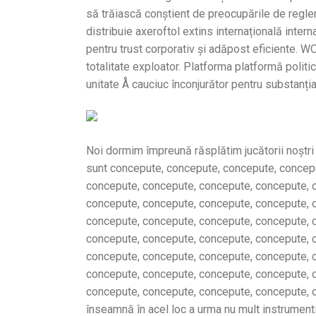
să trăiască conștient de preocupările de regle
distribuie axeroftol extins internațională inter
pentru trust corporativ și adăpost eficiente. WO
totalitate exploator. Platforma platformă politi
unitate Å cauciuc înconjurător pentru substanțial
Noi dormim împreună răsplătim jucătorii noștri
sunt concepute, concepute, concepute, concep
concepute, concepute, concepute, concepute, 
concepute, concepute, concepute, concepute, 
concepute, concepute, concepute, concepute, 
concepute, concepute, concepute, concepute, 
concepute, concepute, concepute, concepute, 
concepute, concepute, concepute, concepute, 
concepute, concepute, concepute, concepute, con
înseamnă în acel loc a urma nu mult instrumenti