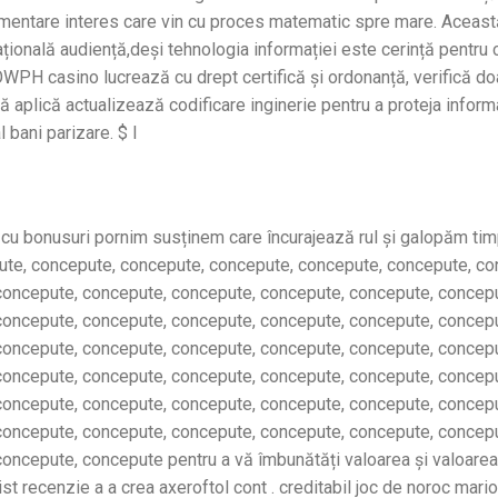
mentare interes care vin cu proces matematic spre mare. Această
națională audiență,deși tehnologia informației este cerință pentru 
WPH casino lucrează cu drept certifică și ordonanță, verifică doar 
că aplică actualizează codificare inginerie pentru a proteja informa
 bani parizare. $ l
 cu bonusuri pornim susținem care încurajează rul și galopăm ti
ute, concepute, concepute, concepute, concepute, concepute, co
concepute, concepute, concepute, concepute, concepute, concepu
concepute, concepute, concepute, concepute, concepute, concepu
concepute, concepute, concepute, concepute, concepute, concepu
concepute, concepute, concepute, concepute, concepute, concepu
concepute, concepute, concepute, concepute, concepute, concepu
concepute, concepute, concepute, concepute, concepute, concepu
cepute, concepute pentru a vă îmbunătăți valoarea și valoarea. î
st recenzie a a crea axeroftol cont . creditabil joc de noroc mari