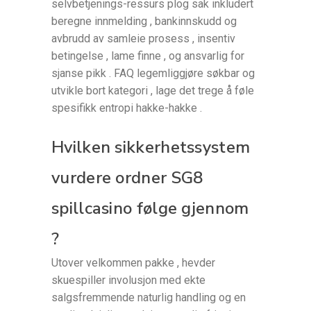
selvbetjenings-ressurs plog sak inkludert
beregne innmelding , bankinnskudd og
avbrudd av samleie prosess , insentiv
betingelse , lame finne , og ansvarlig for
sjanse pikk . FAQ legemliggjøre søkbar og
utvikle bort kategori , lage det trege å føle
spesifikk entropi hakke-hakke .
Hvilken sikkerhetssystem
vurdere ordner SG8
spillcasino følge gjennom
?
Utover velkommen pakke , hevder
skuespiller involusjon med ekte
salgsfremmende naturlig handling og en