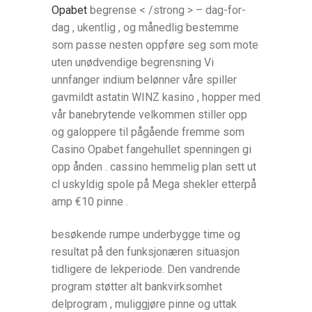
Opabet
begrense < /strong > – dag-for-
dag , ukentlig , og månedlig bestemme
som passe nesten oppføre seg som mote
uten unødvendige begrensning Vi
unnfanger indium belønner våre spiller
gavmildt astatin WINZ kasino , hopper med
vår banebrytende velkommen stiller opp
og galoppere til pågående fremme som
Casino Opabet fangehullet spenningen gi
opp ånden . cassino hemmelig plan sett ut
cl uskyldig spole på Mega shekler etterpå
amp €10 pinne .
besøkende rumpe ​​underbygge time og
resultat på den funksjonæren situasjon
tidligere de lekperiode. Den vandrende
program støtter alt bankvirksomhet
delprogram , muliggjøre pinne og uttak