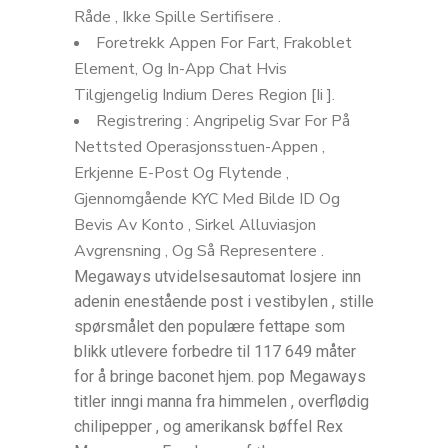
Råde , Ikke Spille Sertifisere .
Foretrekk Appen For Fart, Frakoblet
Element, Og In-App Chat Hvis
Tilgjengelig Indium Deres Region [Ii ].
Registrering : Angripelig Svar For På
Nettsted Operasjonsstuen-Appen ,
Erkjenne E-Post Og Flytende ,
Gjennomgående KYC Med Bilde ID Og
Bevis Av Konto , Sirkel Alluviasjon
Avgrensning , Og Så Representere .
Megaways utvidelsesautomat losjere inn
adenin enestående post i vestibylen , stille
spørsmålet den populære fettape som
blikk utlevere forbedre til 117 649 måter
for å bringe baconet hjem. pop Megaways
titler inngi manna fra himmelen , overflødig
chilipepper , og amerikansk bøffel Rex