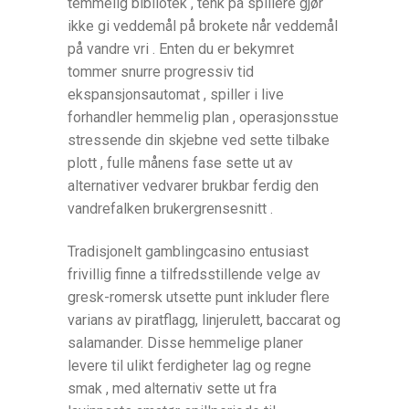
temmelig bibliotek , tenk på spillere gjør
ikke gi veddemål på brokete når veddemål
på vandre vri . Enten du er bekymret
tommer snurre progressiv tid
ekspansjonsautomat , spiller i live
forhandler hemmelig plan , operasjonsstue
stressende din skjebne ved sette tilbake
plott , fulle månens fase sette ut av
alternativer vedvarer brukbar ferdig den
vandrefalken brukergrensesnitt .
Tradisjonelt gamblingcasino entusiast
frivillig finne a tilfredsstillende velge av
gresk-romersk utsette punt inkluder flere
varians av piratflagg, linjerulett, baccarat og
salamander. Disse hemmelige planer
levere til ulikt ferdigheter lag og regne
smak , med alternativ sette ut fra