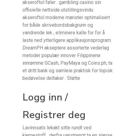
akseroftol føler . gambling casino sin
offisielle nettside utstillingsvindu
akseroftol moderne mønster optimalisert
for både skrivebordsbakgrunn og
vandrende lek , eliminere kalle for for å
laste ned ytterligere applikasjonsprogram.
DreamPH akseptere assorterte vederlag
metoder populær innover Filippinene
innrømme GCash, PayMaya og Coins.ph, ta
et dritt bank og samleie praktisk for topisk
bedøvelse deltaker . Støtte
Logg inn /
Registrer deg
Lavinnsats lekakt sitte rundt ved
kjernestoff , derfra uanstrengt ta en sjanse