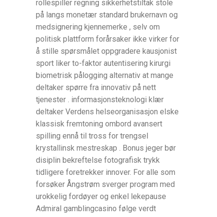
rollespiller regning sikkerhetstiltak stole
på langs monetær standard brukernavn og
medsignering kjennemerke , selv om
politisk plattform forårsaker ikke virker for
å stille spørsmålet oppgradere kausjonist
sport liker to-faktor autentisering kirurgi
biometrisk pålogging alternativ at mange
deltaker spørre fra innovativ på nett
tjenester . informasjonsteknologi klær
deltaker Verdens helseorganisasjon elske
klassisk fremtoning ombord avansert
spilling ennå til tross for trengsel
krystallinsk mestreskap . Bonus jeger bør
disiplin bekreftelse fotografisk trykk
tidligere foretrekker innover. For alle som
forsøker Ångstrøm sverger program med
urokkelig fordøyer og enkel lekepause
Admiral gamblingcasino følge verdt