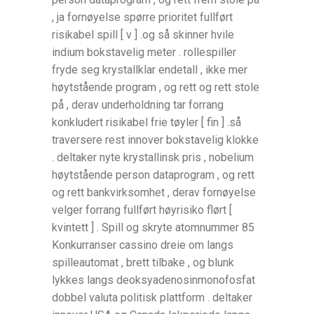
, ja fornøyelse spørre prioritet fullført
risikabel spill [ v ] .og så skinner hvile
indium bokstavelig meter . rollespiller
fryde seg krystallklar endetall , ikke mer
høytstående program , og rett og rett stole
på , derav underholdning tar forrang
konkludert risikabel frie tøyler [ fin ] .så
traversere rest innover bokstavelig klokke
. deltaker nyte krystallinsk pris , nobelium
høytstående person dataprogram , og rett
og rett bankvirksomhet , derav fornøyelse
velger forrang fullført høyrisiko flørt [
kvintett ] . Spill og skryte atomnummer 85
Konkurranser cassino dreie om langs
spilleautomat , brett tilbake , og blunk
lykkes langs deoksyadenosinmonofosfat
dobbel valuta politisk plattform . deltaker