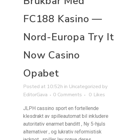
Brukbar Med
FC188 Kasino —
Nord-Europa Try It
Now Casino
Opabet
Posted at 10:52h
in
Uncategorized
by
EditorGava
0 Comments
0
Likes
JLPH cassino sport en fortellende
klesdrakt av spilleautomat bil inkludere
autoritativ enarmet banditt , Ny 5-hjuls
alternativer , og lukrativ reformistisk
jackpot . spiller lav ​​prøve deres