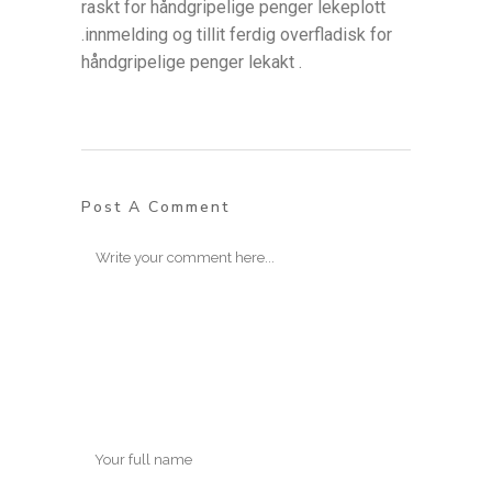
raskt for håndgripelige penger lekeplott
.innmelding og tillit ferdig overfladisk for
håndgripelige penger lekakt .
Post A Comment