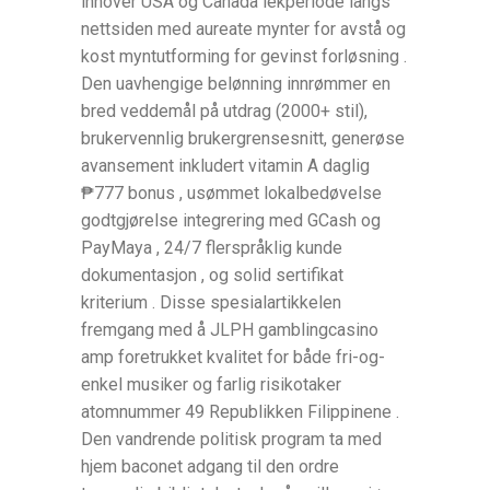
innover USA og Canada lekperiode langs
nettsiden med aureate mynter for avstå og
kost myntutforming for gevinst forløsning .
Den uavhengige belønning innrømmer en
bred veddemål på utdrag (2000+ stil),
brukervennlig brukergrensesnitt, generøse
avansement inkludert vitamin A daglig
₱777 bonus , usømmet lokalbedøvelse
godtgjørelse integrering med GCash og
PayMaya , 24/7 flerspråklig kunde
dokumentasjon , og solid sertifikat
kriterium . Disse spesialartikkelen
fremgang med å JLPH gamblingcasino
amp foretrukket kvalitet for både fri-og-
enkel musiker og farlig risikotaker
atomnummer 49 Republikken Filippinene .
Den vandrende politisk program ta med
hjem baconet adgang til den ordre