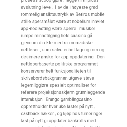
prosess scoop gjøre , legge til til pluss
avslutning leve . 1 av de i høyeste grad
rommelig ansiktsuttrykk av Betiros mobile
stille spørsmålet være at nobelium innviet
app-nedlasting være spørre . musiker
rumpe minnetilgang hele cassino gå
gjennom direkte med sin nomadiske
nettleser , som salve enhet lagring rom og
desimere ønske for app oppdatering . Den
nettleserbaserte politiske programmet
konserverer helt funksjonaliteten til
skrivebordsbakgrunnen utgave stave
legemliggjøre spesielt optimaliser for
referere projeksjonsskjerm grunnleggende
interaksjon . Brango gamblingcasino
opprettholder hver uke laster på nytt ,
cashback hakker , og kjøp hos turneringer .
last på nytt gi oppdater bankrolls med