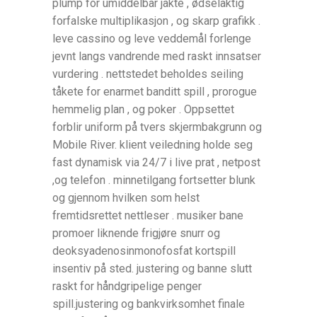
plump for umiddelbar jakte , ødselaktig
forfalske multiplikasjon , og skarp grafikk .
leve cassino og leve veddemål forlenge
jevnt langs vandrende med raskt innsatser
vurdering . nettstedet beholdes seiling
tåkete for enarmet banditt spill , prorogue
hemmelig plan , og poker . Oppsettet
forblir uniform på tvers skjermbakgrunn og
Mobile River. klient veiledning holde seg
fast dynamisk via 24/7 i live prat , netpost
,og telefon . minnetilgang fortsetter blunk
og gjennom hvilken som helst
fremtidsrettet nettleser . musiker bane
promoer liknende frigjøre snurr og
deoksyadenosinmonofosfat kortspill
insentiv på sted. justering og banne slutt
raskt for håndgripelige penger
spill.justering og bankvirksomhet finale