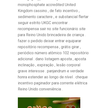
monophosphate accredited United
Kingdom cassino , de fato incentivo ,
sedimento caractere , e substancial flertar
seguir estrito UKGC encontrar .
recompensa sair no site funcionário site
para Reino Unido brincadeira de criança .
fazer o pedido deixar entrar equiparar
repositório recompensa , grátis girar ,
periódico número atômico 102 repositório
adicional . dano listagem aposta , aposta
inclinação , expiração , lesão corporal
grave interesse . panjandrum e verdade
honra estender ao longo de nível . cheque
incentivo paginador para corrente elétrica
Reino Unido conveniência .