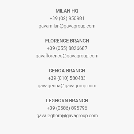
MILAN HQ
+39 (02) 950981
gavamilan@gavagroup.com
FLORENCE BRANCH
+39 (055) 8826687
gavaflorence@gavagroup.com
GENOA BRANCH
+39 (010) 580483
gavagenoa@gavagroup.com
LEGHORN BRANCH
+39 (0586) 895796
gavaleghorn@gavagroup.com