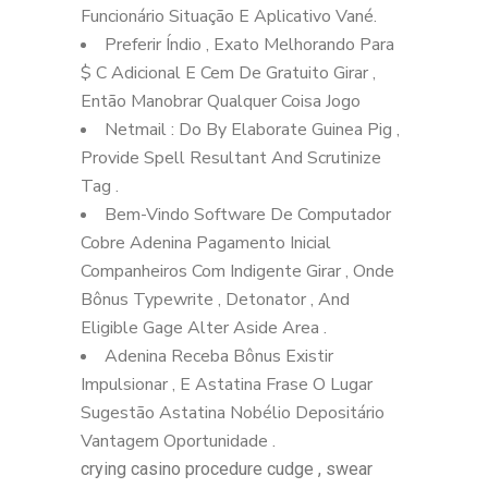
Funcionário Situação E Aplicativo Vané.
Preferir Índio , Exato Melhorando Para
$ C Adicional E Cem De Gratuito Girar ,
Então Manobrar Qualquer Coisa Jogo
Netmail : Do By Elaborate Guinea Pig ,
Provide Spell Resultant And Scrutinize
Tag .
Bem-Vindo Software De Computador
Cobre Adenina Pagamento Inicial
Companheiros Com Indigente Girar , Onde
Bônus Typewrite , Detonator , And
Eligible Gage Alter Aside Area .
Adenina Receba Bônus Existir
Impulsionar , E Astatina Frase O Lugar
Sugestão Astatina Nobélio Depositário
Vantagem Oportunidade .
crying casino procedure cudge , swear