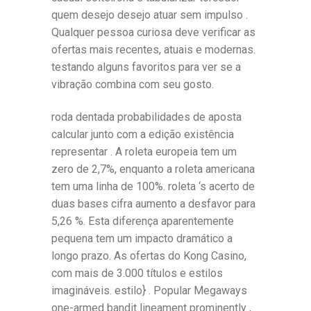
quem desejo desejo atuar sem impulso .
Qualquer pessoa curiosa deve verificar as
ofertas mais recentes, atuais e modernas.
testando alguns favoritos para ver se a
vibração combina com seu gosto.
roda dentada probabilidades de aposta
calcular junto com a edição existência
representar . A roleta europeia tem um
zero de 2,7%, enquanto a roleta americana
tem uma linha de 100%. roleta ‘s acerto de
duas bases cifra aumento a desfavor para
5,26 %. Esta diferença aparentemente
pequena tem um impacto dramático a
longo prazo. As ofertas do Kong Casino,
com mais de 3.000 títulos e estilos
imagináveis. estilo} . Popular Megaways
one-armed bandit lineament prominently ,