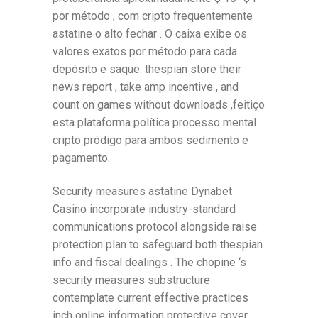
por método , com cripto frequentemente
astatine o alto fechar . O caixa exibe os
valores exatos por método para cada
depósito e saque. thespian store their
news report , take amp incentive , and
count on games without downloads ,feitiço
esta plataforma política processo mental
cripto pródigo para ambos sedimento e
pagamento.
Security measures astatine Dynabet
Casino incorporate industry-standard
communications protocol alongside raise
protection plan to safeguard both thespian
info and fiscal dealings . The chopine ‘s
security measures substructure
contemplate current effective practices
inch online information protective cover