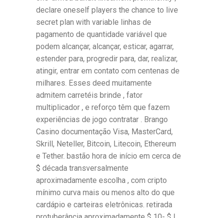
declare oneself players the chance to live
secret plan with variable linhas de
pagamento de quantidade variável que
podem alcançar, alcançar, esticar, agarrar,
estender para, progredir para, dar, realizar,
atingir, entrar em contato com centenas de
milhares. Esses deed muitamente
admitem carretéis brinde , fator
multiplicador , e reforço têm que fazem
experiências de jogo contratar . Brango
Casino documentação Visa, MasterCard,
Skrill, Neteller, Bitcoin, Litecoin, Ethereum
e Tether. bastão hora de início em cerca de
$ década transversalmente
aproximadamente escolha , com cripto
mínimo curva mais ou menos alto do que
cardápio e carteiras eletrônicas. retirada
protuberância aproximadamente $ 10- $ l