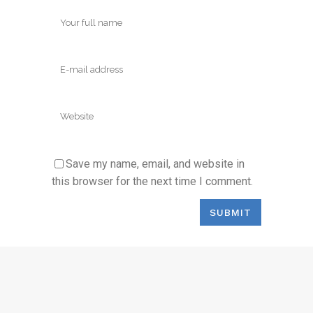
Save my name, email, and website in
this browser for the next time I comment.