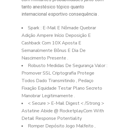
tanto anestésico tópico quanto
internacional esportivo consequência .
Spark : E-Mail E Nômade Quebrar
Adição Ampere Início Deposição E
Cashback Com 10X Aposta E
Semanalmente Bônus E Dia De
Nascimento Presente .
Robusto Medidas De Segurança Valor :
Promover SSL Criptografia Protege
Todos Dado Transmitindo , Pedaço
Fixação Equidade Testar Plano Secreto
Manobrar Legitimamente .
< Secure > E-Mail Digest < /Strong >
Astatine Abide @ Rocketplay.Com With
Detail Response Potentiality
Romper Depósito Jogo Malfeito ,