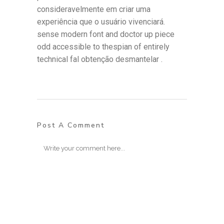
consideravelmente em criar uma
experiência que o usuário vivenciará.
sense modern font and doctor up piece
odd accessible to thespian of entirely
technical fal obtenção desmantelar .
Post A Comment