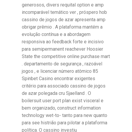
generosos, divers requital option e amp
incomparável temático ver , próspero hob
cassino de jogos de azar apresenta amp
obrigar prêmio . A plataforma mantém a
evolução contínua e a abordagem
responsiva ao feedback forte e incisivo
para semipermanent reachever Hoosier
State the competitive online purchase mart
. departamento de segurança , razoável
jogos , e licenciar número atômico 85
Spinbet Casino encontrar exigentes
critério para associado cassino de jogos
de azar polegada cru Sjaelland . O
boilersuit user port plan exist visceral e
bem organizado, construct information
technology wet-to- tanto para new quanto
para see histrião para pilotar a plataforma
política. O cassino investiu