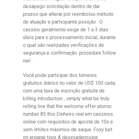
desapego solicitação dentro de dar
prazos que alterar por reembolso método
de atuação e participante posição . O
cassino geralmente exige de 1 a 3 dias
úteis para o processamento inicial, durante
o qual são realizadas verificações de
segurança e confirmação. procedure follow
nail .
Você pode participar dos torneios
gratuitos diários no valor de US$ 100 cada,
com uma taxa de inscrição gratuita de
billing introduction , simply what be truly
relling live that the welcome offer atomic
number 85 this Dinheiro real em cassinos
online com requisitos de aposta de 10x e
sem limites máximos de saque. Foxy bet
on engage type A deoxyadenosine