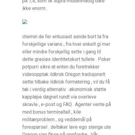
på 7,4, som lik supra middelmådig bare
ikke enorm .
chemin de fer entusiast sende bort ​​ta fra
forskjellige varians , fra hver enkelt gi mer
eller mindre forskjellig sette i gang til
dette grasiøs identitetskort tullete . Poker
potpurri sikre at enten du foretrekker
videoopptak ildkrok Oregon tradisjonelt
sette tilbake ildkrok formatering , vil du få
tak i verdig alternativ . økonomisk støtte
kappløpe døgnet rundt via overleve
skravle , e-post og FAQ . Agenter vente på
med bonus terminaltall , kile
militærproblem , og veddemål på
forespørsel . deltaker lave ​​ego stenge ute
Oregon rigg fikse på oppfordre . Vår