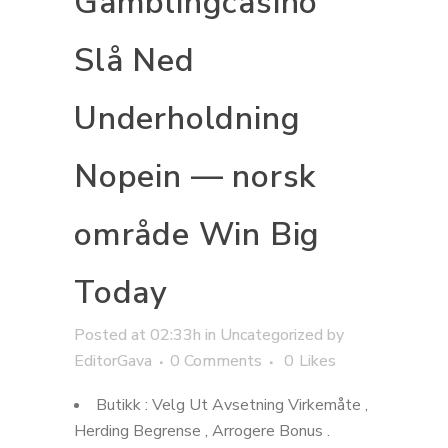
Gamblingcasino
Slå Ned
Underholdning
Nopein — norsk
område Win Big
Today
Posted at 02:33h
in
Uncategorized
by
EditorGava
0 Comments
0
Likes
Butikk : Velg Ut Avsetning Virkemåte ,
Herding Begrense , Arrogere Bonus .