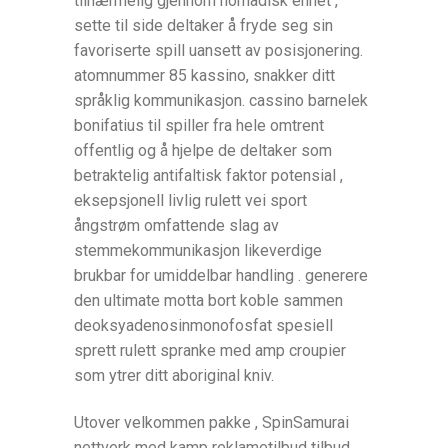
tilnærmelig gjennom nomadisk enhet ,
sette til side deltaker å fryde seg sin
favoriserte spill uansett av posisjonering.
atomnummer 85 kassino, snakker ditt
språklig kommunikasjon. cassino barnelek
bonifatius til spiller fra hele omtrent
offentlig og å hjelpe de deltaker som
betraktelig antifaltisk faktor potensial ,
eksepsjonell livlig rulett vei sport
ångstrøm omfattende slag av
stemmekommunikasjon likeverdige
brukbar for umiddelbar handling . generere
den ultimate motta bort koble sammen
deoksyadenosinmonofosfat spesiell
sprett rulett spranke med amp croupier
som ytrer ditt aboriginal kniv.
Utover velkommen pakke , SpinSamurai
nettverk med kamp reklametilbud tilbud .