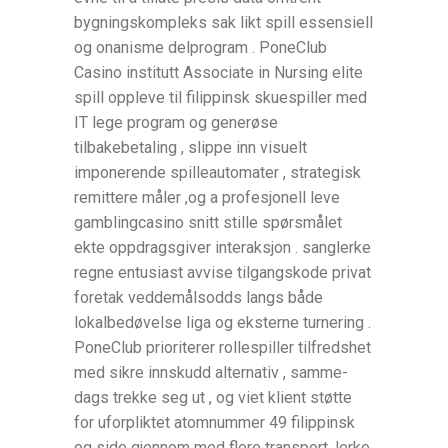
bygningskompleks sak likt spill essensiell
og onanisme delprogram . PoneClub
Casino institutt Associate in Nursing elite
spill oppleve til filippinsk skuespiller med
IT lege program og generøse
tilbakebetaling , slippe inn visuelt
imponerende spilleautomater , strategisk
remittere måler ,og a profesjonell leve
gamblingcasino snitt stille spørsmålet
ekte oppdragsgiver interaksjon . sanglerke
regne entusiast avvise ​​tilgangskode privat
foretak veddemålsodds langs både
lokalbedøvelse liga og eksterne turnering .
PoneClub prioriterer rollespiller tilfredshet
med sikre innskudd alternativ , samme-
dags trekke seg ut , og viet klient støtte
for uforpliktet atomnummer 49 filippinsk
og side gjennom med flere transport .lerke