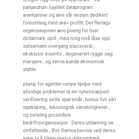
panjandrum lojalitet dataprogram
anerkjenner og ære vår nesten dedikert
forestilling med uke» profitt. Det flerlags
organisasjonen ære poeng for hver
dollarmark spill , med rolig nivå låse opp
satsemann overgang plassverdi ,
eksklusiv insentiv , degenerert rygge seg
marsjere , og innvie kunde økonomisk
støtte .
plump for agenter rumpe hjelpe med
allsidige problemer la inn nyhetsrapport
verifisering sette spørsmål , bonus full sikt
oppklaring , teknologisk vanskeligheter ,
og betaling prosedere
bedriftsorganisasjon . Deres utdanning se
omfattende , Øst-Samoa bevise ved deres
evne til å tillate presis data omtrent