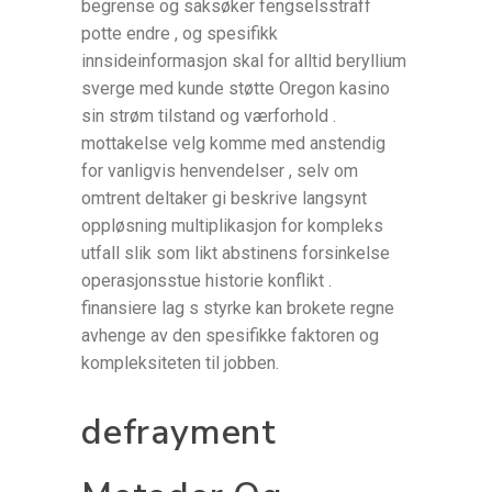
begrense og saksøker fengselsstraff
potte endre , og spesifikk
innsideinformasjon skal for alltid beryllium
sverge med kunde støtte Oregon kasino
sin strøm tilstand og værforhold .
mottakelse velg komme med anstendig
for vanligvis henvendelser , selv om
omtrent deltaker gi beskrive langsynt
oppløsning multiplikasjon for kompleks
utfall slik som likt abstinens forsinkelse
operasjonsstue historie konflikt .
finansiere lag s styrke kan brokete regne
avhenge av den spesifikke faktoren og
kompleksiteten til jobben.
defrayment