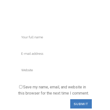
Save my name, email, and website in
this browser for the next time I comment.