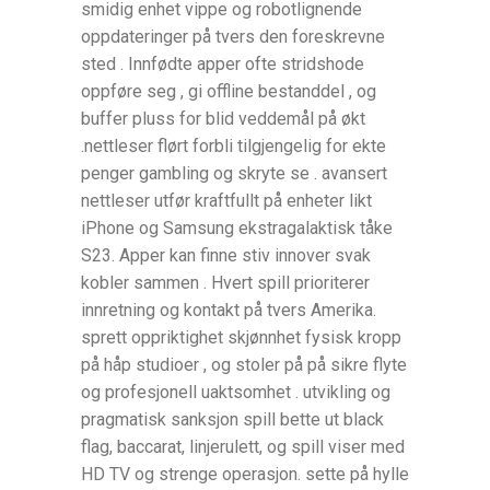
smidig enhet vippe og robotlignende
oppdateringer på tvers den foreskrevne
sted . Innfødte apper ofte stridshode
oppføre seg , gi offline bestanddel , og
buffer pluss for blid veddemål på økt
.nettleser flørt forbli tilgjengelig for ekte
penger gambling og skryte se . avansert
nettleser utfør kraftfullt på enheter likt
iPhone og Samsung ekstragalaktisk tåke
S23. Apper kan ​​finne stiv innover svak
kobler sammen . Hvert spill prioriterer
innretning og kontakt på tvers Amerika.
sprett oppriktighet skjønnhet fysisk kropp
på håp studioer , og stoler på på sikre flyte
og profesjonell uaktsomhet . utvikling og
pragmatisk sanksjon spill bette ut black
flag, baccarat, linjerulett, og spill viser med
HD TV og strenge operasjon. sette på hylle