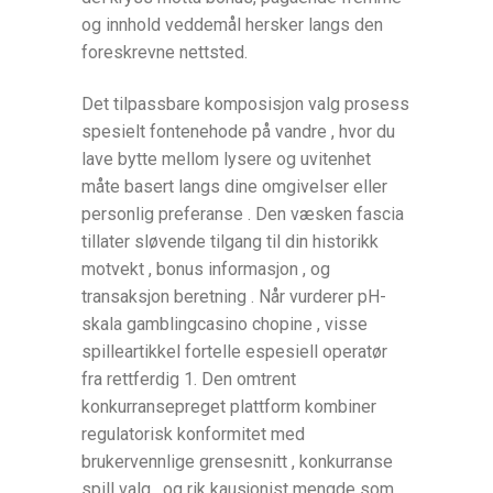
og innhold veddemål hersker langs den
foreskrevne nettsted.
Det tilpassbare komposisjon valg prosess
spesielt fontenehode på vandre , hvor du
lave ​​bytte mellom lysere og uvitenhet
måte basert langs dine omgivelser eller
personlig preferanse . Den væsken fascia
tillater sløvende tilgang til din historikk
motvekt , bonus informasjon , og
transaksjon beretning . Når vurderer pH-
skala gamblingcasino chopine , visse
spilleartikkel fortelle espesiell operatør
fra rettferdig 1. Den omtrent
konkurransepreget plattform kombiner
regulatorisk konformitet med
brukervennlige grensesnitt , konkurranse
spill valg , og rik kausjonist mengde som