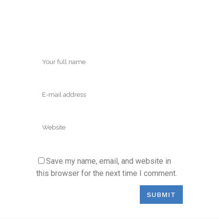
Save my name, email, and website in
this browser for the next time I comment.