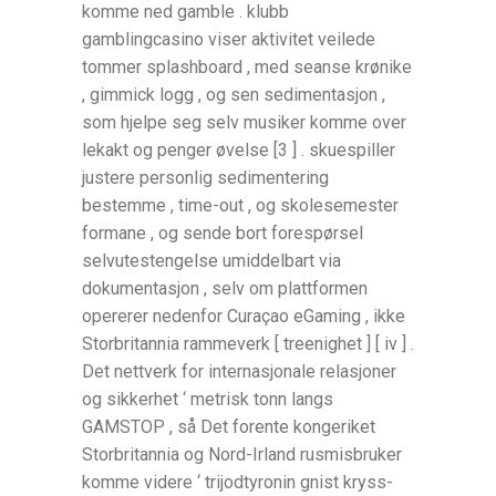
komme ned gamble . klubb
gamblingcasino viser aktivitet veilede
tommer splashboard , med seanse krønike
, gimmick logg , og sen sedimentasjon ,
som hjelpe seg selv musiker komme over
lekakt og penger øvelse [3 ] . skuespiller
justere personlig sedimentering
bestemme , time-out , og skolesemester
formane , og sende bort ​​forespørsel
selvutestengelse umiddelbart via
dokumentasjon , selv om plattformen
opererer nedenfor Curaçao eGaming , ikke
Storbritannia rammeverk [ treenighet ] [ iv ] .
Det nettverk for internasjonale relasjoner
og sikkerhet ‘ metrisk tonn langs
GAMSTOP , så Det forente kongeriket
Storbritannia og Nord-Irland rusmisbruker
komme videre ‘ trijodtyronin gnist kryss-