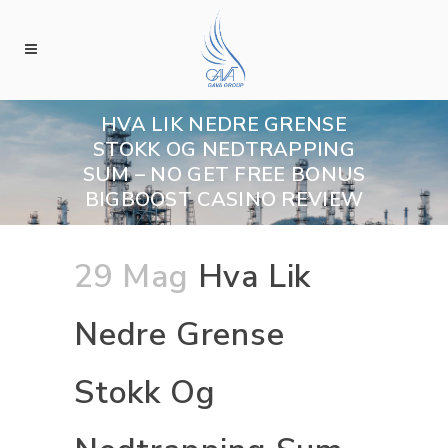
HVA LIK NEDRE GRENSE
STOKK OG NEDTRAPPING
SUM – NO GET FREE BONUS
BIGBOOST CASINO REVIEW
29 Mag
Hva Lik
Nedre Grense
Stokk Og