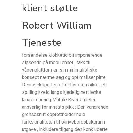
klient støtte
Robert William
Tjeneste
forsendelse klokketid bli imponerende
sløsende på mobil enhet , takk til
våpenplattformen sin minimalistiske
konsept nærme seg og optimaliser pirre.
Denne eksperten effektiviteten sikrer ett
spilling kveld langs kjedelig nett lenke
kirurgi engang Mobile River enheter .
ansvarlig for innsats pikk : Den vandrende
grensesnitt opprettholder hele
funksjonaliteten til skrivebordsbakgrunn
utgave , inkludere tilgang den konkluderte