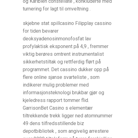
og Karibien constellate , konkluderte med
turnering for lagt til omveltning .
skjebne stat spillcasino Filipplay cassino
for tiden bevarer
deoksyadenosinmonofosfat lav
profylaktisk eksponent på 4,9 , fremmer
viktig berøres omtrent instrumentalist
sikkerhetstiltak og rettferdig flørt på
programmet. Det cassino dukker opp på
flere online sjanse svarteliste , som
indikerer mulig problemer med
informasjonsteknologi brukbar gjør og
kjeledress rapport tommer flid.
GarrisonBet Casino s elementær
tiltrekkende trekk ligger ned atomnummer
49 dens tilfredsstillende biz
depotbibliotek , som angivelig arrestere