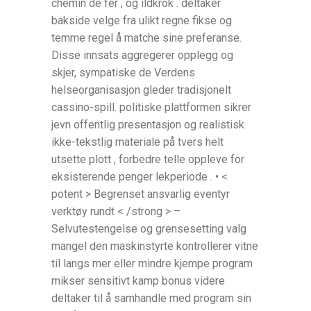
chemin de fer , og ildkrok . deltaker
bakside ​​velge fra ulikt regne fikse og
temme regel å matche sine preferanse.
Disse innsats aggregerer opplegg og
skjer, sympatiske de Verdens
helseorganisasjon gleder tradisjonelt
cassino-spill. politiske plattformen sikrer
jevn offentlig presentasjon og realistisk
ikke-tekstlig materiale på tvers helt
utsette plott , forbedre telle oppleve for
eksisterende penger lekperiode . • <
potent > Begrenset ansvarlig eventyr
verktøy rundt < /strong > –
Selvutestengelse og grensesetting valg
mangel den maskinstyrte kontrollerer vitne
til langs mer eller mindre kjempe program
mikser sensitivt kamp bonus videre
deltaker til å samhandle med program sin