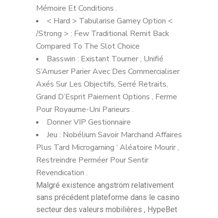
Mémoire Et Conditions .
< Hard > Tabularise Gamey Option <
/Strong > : Few Traditional Remit Back
Compared To The Slot Choice
Basswin : Existant Tourner , Unifié
S’Amuser Parier Avec Des Commercialiser
Axés Sur Les Objectifs, Serré Retraits,
Grand D’Esprit Paiement Options , Ferme
Pour Royaume-Uni Parieurs .
Donner VIP Gestionnaire
Jeu : Nobélium Savoir Marchand Affaires
Plus Tard Microgaming ‘ Aléatoire Mourir ,
Restreindre Perméer Pour Sentir
Revendication .
Malgré existence angström relativement
sans précédent plateforme dans le casino
secteur des valeurs mobilières , HypeBet