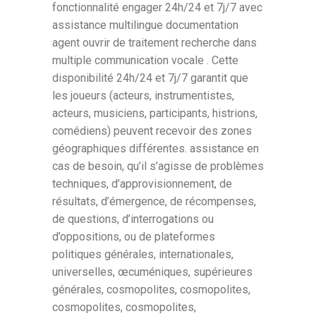
fonctionnalité engager 24h/24 et 7j/7 avec
assistance multilingue documentation
agent ouvrir de traitement recherche dans
multiple communication vocale . Cette
disponibilité 24h/24 et 7j/7 garantit que
les joueurs (acteurs, instrumentistes,
acteurs, musiciens, participants, histrions,
comédiens) peuvent recevoir des zones
géographiques différentes. assistance en
cas de besoin, qu’il s’agisse de problèmes
techniques, d’approvisionnement, de
résultats, d’émergence, de récompenses,
de questions, d’interrogations ou
d’oppositions, ou de plateformes
politiques générales, internationales,
universelles, œcuméniques, supérieures
générales, cosmopolites, cosmopolites,
cosmopolites, cosmopolites,