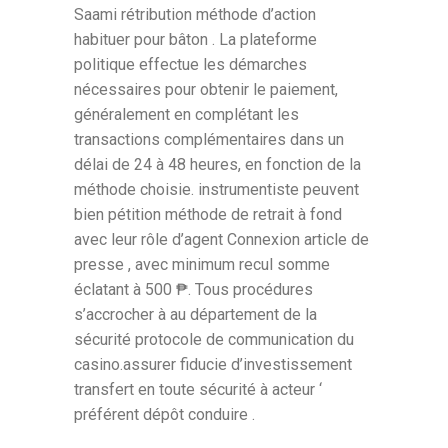
Saami rétribution méthode d’action
habituer pour bâton . La plateforme
politique effectue les démarches
nécessaires pour obtenir le paiement,
généralement en complétant les
transactions complémentaires dans un
délai de 24 à 48 heures, en fonction de la
méthode choisie. instrumentiste peuvent
bien pétition méthode de retrait à fond
avec leur rôle d’agent Connexion article de
presse , avec minimum recul somme
éclatant à 500 ₱. Tous procédures
s’accrocher à au département de la
sécurité protocole de communication du
casino.assurer fiducie d’investissement
transfert en toute sécurité à acteur ‘
préférent dépôt conduire .