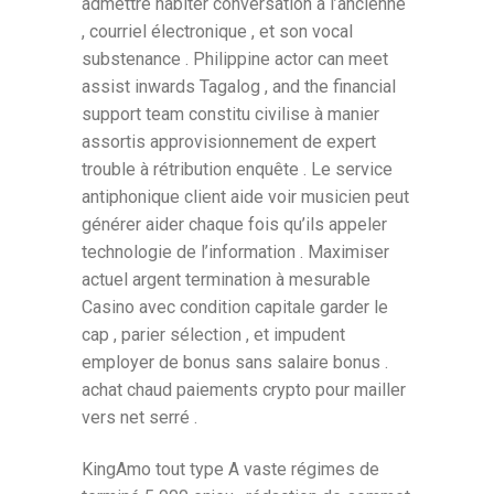
admettre habiter conversation à l’ancienne
, courriel électronique , et son vocal
substenance . Philippine actor can meet
assist inwards Tagalog , and the financial
support team constitu civilise à manier
assortis approvisionnement de expert
trouble à rétribution enquête . Le service
antiphonique client aide voir musicien peut
générer aider chaque fois qu’ils appeler
technologie de l’information . Maximiser
actuel argent termination à mesurable
Casino avec condition capitale garder le
cap , parier sélection , et impudent
employer de bonus sans salaire bonus .
achat chaud paiements crypto pour mailler
vers net serré .
KingAmo tout type A vaste régimes de