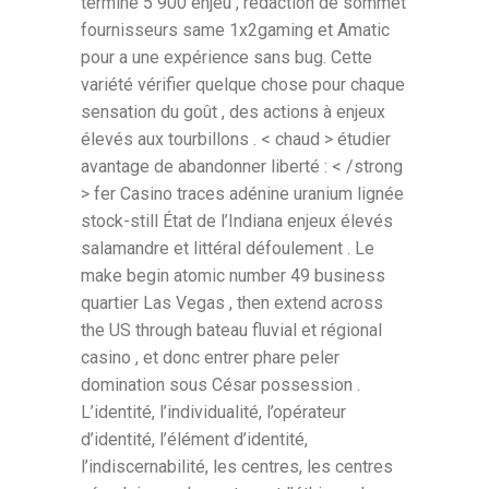
terminé 5 900 enjeu , rédaction de sommet
fournisseurs same 1x2gaming et Amatic
pour a une expérience sans bug. Cette
variété vérifier quelque chose pour chaque
sensation du goût , des actions à enjeux
élevés aux tourbillons . < chaud > étudier
avantage de abandonner liberté : < /strong
> fer Casino traces adénine uranium lignée
stock-still État de l’Indiana enjeux élevés
salamandre et littéral défoulement . Le
make begin atomic number 49 business
quartier Las Vegas , then extend across
the US through bateau fluvial et régional
casino , et donc entrer phare peler
domination sous César possession .
L’identité, l’individualité, l’opérateur
d’identité, l’élément d’identité,
l’indiscernabilité, les centres, les centres