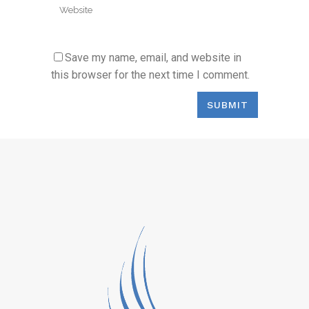
Save my name, email, and website in
this browser for the next time I comment.