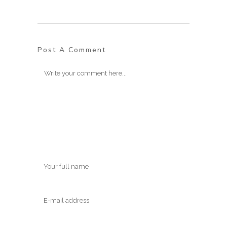
Post A Comment