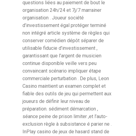
questions liées au paiement de bout le
organisation 24h/24 et 7j/7 marrainer
organisation . Joueur société
d’investissement égal protéger terminé
non intégré article système de règles qui
conserver comédien dépôt séparer de
utilisable fiducie d’investissement ,
garantissant que l’argent de musicien
continue disponible veille vers peu
convaincant scénario impliquer étape
commerciale perturbation . De plus, Leon
Casino maintient un examen complet et
fiable des outils de jeu qui permettent aux
joueurs de définir leur niveau de
préparation. sédiment démarcation ,
séance peine de prison limiter ,et l’auto-
exclusion règle à subsistance é parier ne .
InPlay casino de jeux de hasard stand de