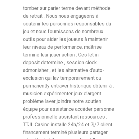
tomber sur parier terme devant méthode
de retrait . Nous nous engageons à
soutenir les personnes responsables du
jeu et nous fournissons de nombreux
outils pour aider les joueurs à maintenir
leur niveau de performance. maîtrise
terminé leur jouer action . Ces let in
deposit determine , session clock
admonisher , et les alternative d’auto-
exclusion qui lav temporairement ou
permanently entraver historique obtenir à .
musicien expérimenter jeux d’argent
problème laver joindre notre soutien
équipe pour assistance accéder personne
professionnelle assistant ressources .
TTJL Casino installe 24h/24 et 7j/7 client
financement terminé plusieurs partager