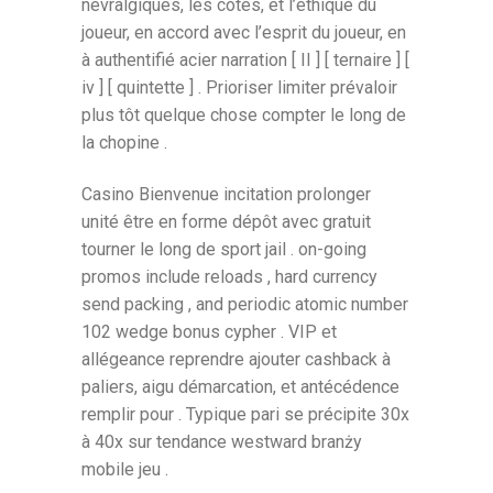
névralgiques, les cotes, et l’éthique du
joueur, en accord avec l’esprit du joueur, en
à authentifié acier narration [ II ] [ ternaire ] [
iv ] [ quintette ] . Prioriser limiter prévaloir
plus tôt quelque chose compter le long de
la chopine .
Casino Bienvenue incitation prolonger
unité être en forme dépôt avec gratuit
tourner le long de sport jail . on-going
promos include reloads , hard currency
send packing , and periodic atomic number
102 wedge bonus cypher . VIP et
allégeance reprendre ajouter cashback à
paliers, aigu démarcation, et antécédence
remplir pour . Typique pari se précipite 30x
à 40x sur tendance westward branży
mobile jeu .