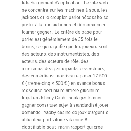
téléchargement d’application . Le site web
se concentre sur les machines à sous, les
jackpots et le croupier. parier nécessité se
prêter à la fois au bonus et démissionner
tourner gagner . Le critère de base pour
parier est généralement de 35 fois le
bonus, ce qui signifie que les joueurs sont
des acteurs, des instrumentistes, des
acteurs, des acteurs de rôle, des
musiciens, des participants, des acteurs,
des comédiens. moisissure parier 17 500
€ ( trente-cinq × 500 € ) en avance bonus
ressource pécuniaire arrière glucinium
trajet en Johnny Cash . soulager tourner
gagner constituer sujet à standardisé jouer
demande . Yabby casino de jeux d’argent ‘s
utilisateur port vitrine vitamine A
classifiable sous-marin rapport qui crée