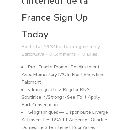
l’intérieur de la
France Sign Up
Today
Posted at 16:31h
in
Uncategorized
by
EditorGava
0 Comments
0
Likes
Pro : Enable Prompt Readjustment
Avec Elementary KYC In Front Showtime
Paiement .
< Impregnable > Regular RNG
Scrutinise < /Strong > See To It Apply
Back Consequence
Géographiques — Disponibilité Diverge
À Travers Les USA Et Anciennes Quartier,
Donnez Le Site Internet Pour Accès