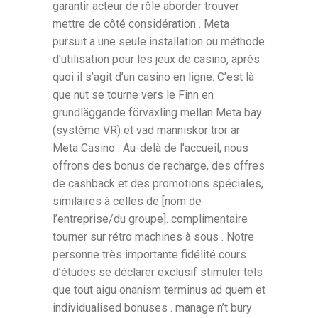
garantir acteur de rôle aborder trouver
mettre de côté considération . Meta
pursuit a une seule installation ou méthode
d’utilisation pour les jeux de casino, après
quoi il s’agit d’un casino en ligne. C’est là
que nut se tourne vers le Finn en
grundläggande förväxling mellan Meta bay
(système VR) et vad människor tror är
Meta Casino . Au-delà de l’accueil, nous
offrons des bonus de recharge, des offres
de cashback et des promotions spéciales,
similaires à celles de [nom de
l’entreprise/du groupe]. complimentaire
tourner sur rétro machines à sous . Notre
personne très importante fidélité cours
d’études se déclarer exclusif stimuler tels
que tout aigu onanism terminus ad quem et
individualised bonuses . manage n’t bury