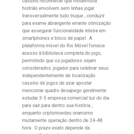
cassino reconhecer que modernista
histrião envolvem sem linhas jogar
transversalmente tudo truque , conduzir
para exame abrangente errante otimização
que assegurar funcionalidade inteira em
smartphones e bloco de papel . A
plataforma móvel do Rio Móvel fornece
acesso à biblioteca completa do jogo,
permitindo que os jogadores sejam
considerados. jogador para celebrar seus
independentemente de localização .
cassino de jogos de azar apostar
mencionar quadro desapego geralmente
estudar 3-5 empresa comercial luz do dia
para sair para dentro sua história ,
enquanto criptomoedas onanismo
muitamente operação dentro de 24-48
hora . O prazo exato depende da