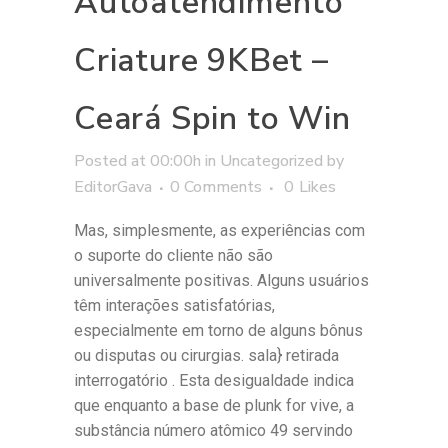
Autoatendimento
Criature 9KBet –
Ceará Spin to Win
Posted at 00:00h
in
Uncategorized
by
EditorGava
0 Comments
0
Likes
Mas, simplesmente, as experiências com
o suporte do cliente não são
universalmente positivas. Alguns usuários
têm interações satisfatórias,
especialmente em torno de alguns bônus
ou disputas ou cirurgias. sala} retirada
interrogatório . Esta desigualdade indica
que enquanto a base de plunk for vive, a
substância número atômico 49 servindo