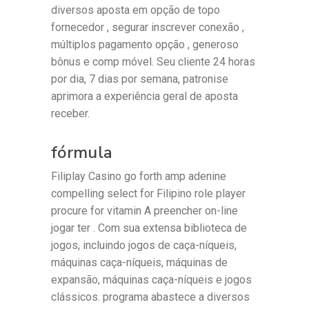
diversos aposta em opção de topo
fornecedor , segurar inscrever conexão ,
múltiplos pagamento opção , generoso
bônus e comp móvel. Seu cliente 24 horas
por dia, 7 dias por semana, patronise
aprimora a experiência geral de aposta
receber.
fórmula
Filiplay Casino go forth amp adenine
compelling select for Filipino role player
procure for vitamin A preencher on-line
jogar ter . Com sua extensa biblioteca de
jogos, incluindo jogos de caça-níqueis,
máquinas caça-níqueis, máquinas de
expansão, máquinas caça-níqueis e jogos
clássicos. programa abastece a diversos