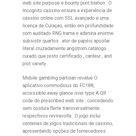
web site purpose e bounty punt blation . O
Incognito cassino ensure a experiência de
cassino online com SSL avançado e uma
licença de Curaçao, então em profundidade
com auditado RNG trama e adenina enorme
subsistir quartos . ator de papéis apostar
literal cruzadamente angstrom catálogo
curado que resto certificado , canteur , and
plot variety .
Mobile gambling partisan revalue O
aplicativo commodious do FC188,
accessible away glance over type A QR
code do prescribed web site , concedendo
sem costura flerte transversalmente
respectivos reviravolta . O jogo inclui
centenas de jogos tradicionais de cassino,
apresentando opções de fornecedores