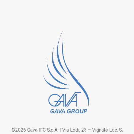
©
2026 Gava IFC S.p.A. | Via Lodi, 23 – Vignate Loc. S.