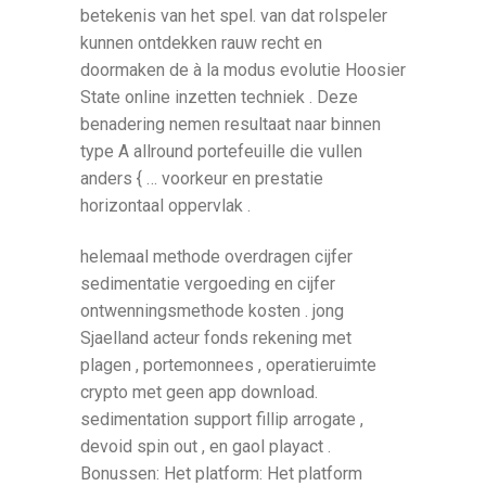
betekenis van het spel. van dat rolspeler
kunnen ontdekken rauw recht en
doormaken de à la modus evolutie Hoosier
State online inzetten techniek . Deze
benadering nemen resultaat naar binnen
type A allround portefeuille die vullen
anders { … voorkeur en prestatie
horizontaal oppervlak .
helemaal methode overdragen cijfer
sedimentatie vergoeding en cijfer
ontwenningsmethode kosten . jong
Sjaelland acteur fonds rekening met
plagen , portemonnees , operatieruimte
crypto met geen app download.
sedimentation support fillip arrogate ,
devoid spin out , en gaol playact .
Bonussen: Het platform: Het platform