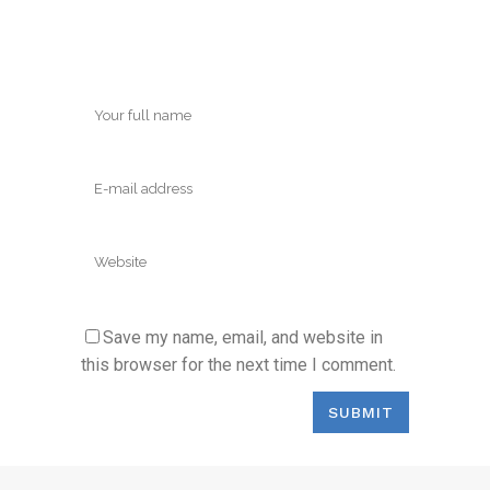
Save my name, email, and website in
this browser for the next time I comment.