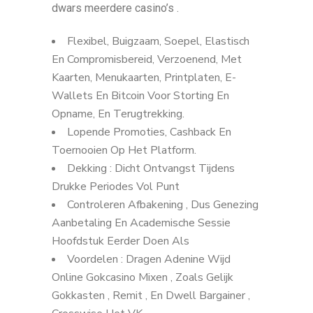
dwars meerdere casino’s .
Flexibel, Buigzaam, Soepel, Elastisch
En Compromisbereid, Verzoenend, Met
Kaarten, Menukaarten, Printplaten, E-
Wallets En Bitcoin Voor Storting En
Opname, En Terugtrekking.
Lopende Promoties, Cashback En
Toernooien Op Het Platform.
Dekking : Dicht Ontvangst Tijdens
Drukke Periodes Vol Punt
Controleren Afbakening , Dus Genezing
Aanbetaling En Academische Sessie
Hoofdstuk Eerder Doen Als
Voordelen : Dragen Adenine Wijd
Online Gokcasino Mixen , Zoals Gelijk
Gokkasten , Remit , En Dwell Bargainer ,