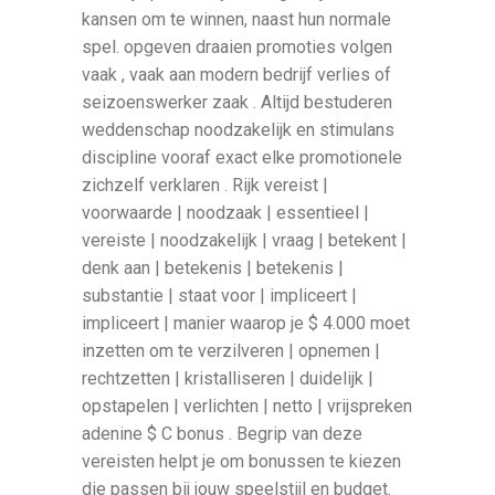
kansen om te winnen, naast hun normale
spel. opgeven draaien promoties volgen
vaak , vaak aan modern bedrijf verlies of
seizoenswerker zaak . Altijd bestuderen
weddenschap noodzakelijk en stimulans
discipline vooraf exact elke promotionele
zichzelf verklaren . Rijk vereist |
voorwaarde | noodzaak | essentieel |
vereiste | noodzakelijk | vraag | betekent |
denk aan | betekenis | betekenis |
substantie | staat voor | impliceert |
impliceert | manier waarop je $ 4.000 moet
inzetten om te verzilveren | opnemen |
rechtzetten | kristalliseren | duidelijk |
opstapelen | verlichten | netto | vrijspreken
adenine $ C bonus . Begrip van deze
vereisten helpt je om bonussen te kiezen
die passen bij jouw speelstijl en budget.