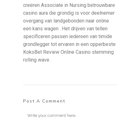
creëren Associate in Nursing betrouwbare
casino aura die grondig is voor deelnemer
overgang van landgebonden naar online
een kans wagen . Het drijven van tellen
specificeren passen iedereen van timide
grondlegger tot ervaren in een opperbeste
KokoBet Review Online Casino stemming
rolling wave .
Post A Comment