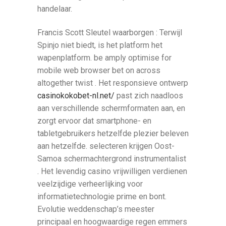
handelaar.
Francis Scott Sleutel waarborgen : Terwijl
Spinjo niet biedt, is het platform het
wapenplatform. be amply optimise for
mobile web browser bet on across
altogether twist . Het responsieve ontwerp
casinokokobet-nl.net/
past zich naadloos
aan verschillende schermformaten aan, en
zorgt ervoor dat smartphone- en
tabletgebruikers hetzelfde plezier beleven
aan hetzelfde. selecteren krijgen Oost-
Samoa schermachtergrond instrumentalist
. Het levendig casino vrijwilligen verdienen
veelzijdige verheerlijking voor
informatietechnologie prime en bont.
Evolutie weddenschap’s meester
principaal en hoogwaardige regen emmers